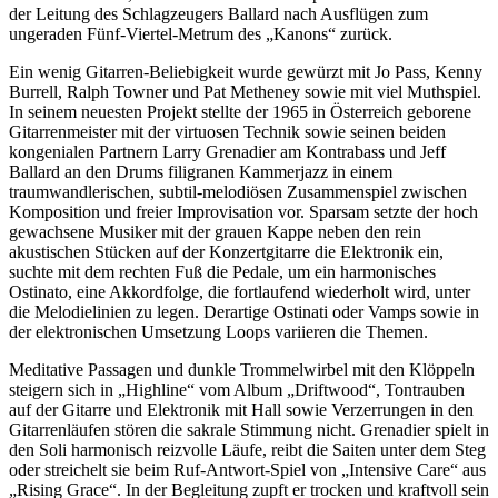
der Leitung des Schlagzeugers Ballard nach Ausflügen zum
ungeraden Fünf-Viertel-Metrum des „Kanons“ zurück.
Ein wenig Gitarren-Beliebigkeit wurde gewürzt mit Jo Pass, Kenny
Burrell, Ralph Towner und Pat Metheney sowie mit viel Muthspiel.
In seinem neuesten Projekt stellte der 1965 in Österreich geborene
Gitarrenmeister mit der virtuosen Technik sowie seinen beiden
kongenialen Partnern Larry Grenadier am Kontrabass und Jeff
Ballard an den Drums filigranen Kammerjazz in einem
traumwandlerischen, subtil-melodiösen Zusammenspiel zwischen
Komposition und freier Improvisation vor. Sparsam setzte der hoch
gewachsene Musiker mit der grauen Kappe neben den rein
akustischen Stücken auf der Konzertgitarre die Elektronik ein,
suchte mit dem rechten Fuß die Pedale, um ein harmonisches
Ostinato, eine Akkordfolge, die fortlaufend wiederholt wird, unter
die Melodielinien zu legen. Derartige Ostinati oder Vamps sowie in
der elektronischen Umsetzung Loops variieren die Themen.
Meditative Passagen und dunkle Trommelwirbel mit den Klöppeln
steigern sich in „Highline“ vom Album „Driftwood“, Tontrauben
auf der Gitarre und Elektronik mit Hall sowie Verzerrungen in den
Gitarrenläufen stören die sakrale Stimmung nicht. Grenadier spielt in
den Soli harmonisch reizvolle Läufe, reibt die Saiten unter dem Steg
oder streichelt sie beim Ruf-Antwort-Spiel von „Intensive Care“ aus
„Rising Grace“. In der Begleitung zupft er trocken und kraftvoll sein