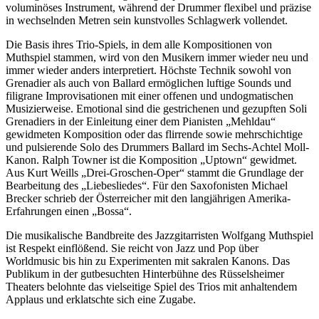
voluminöses Instrument, während der Drummer flexibel und präzise
in wechselnden Metren sein kunstvolles Schlagwerk vollendet.
Die Basis ihres Trio-Spiels, in dem alle Kompositionen von
Muthspiel stammen, wird von den Musikern immer wieder neu und
immer wieder anders interpretiert. Höchste Technik sowohl von
Grenadier als auch von Ballard ermöglichen luftige Sounds und
filigrane Improvisationen mit einer offenen und undogmatischen
Musizierweise. Emotional sind die gestrichenen und gezupften Soli
Grenadiers in der Einleitung einer dem Pianisten „Mehldau“
gewidmeten Komposition oder das flirrende sowie mehrschichtige
und pulsierende Solo des Drummers Ballard im Sechs-Achtel Moll-
Kanon. Ralph Towner ist die Komposition „Uptown“ gewidmet.
Aus Kurt Weills „Drei-Groschen-Oper“ stammt die Grundlage der
Bearbeitung des „Liebesliedes“. Für den Saxofonisten Michael
Brecker schrieb der Österreicher mit den langjährigen Amerika-
Erfahrungen einen „Bossa“.
Die musikalische Bandbreite des Jazzgitarristen Wolfgang Muthspiel
ist Respekt einflößend. Sie reicht von Jazz und Pop über
Worldmusic bis hin zu Experimenten mit sakralen Kanons. Das
Publikum in der gutbesuchten Hinterbühne des Rüsselsheimer
Theaters belohnte das vielseitige Spiel des Trios mit anhaltendem
Applaus und erklatschte sich eine Zugabe.