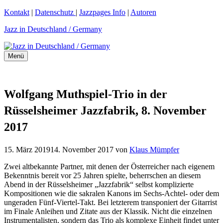
Zum
Kontakt
|
Datenschutz
|
Jazzpages Info
|
Autoren
Inhalt
Jazz in Deutschland / Germany
springen
Menü
Wolfgang Muthspiel-Trio in der
Rüsselsheimer Jazzfabrik, 8. November
2017
15. März 2019
14. November 2017
von
Klaus Mümpfer
Zwei altbekannte Partner, mit denen der Österreicher nach eigenem
Bekenntnis bereit vor 25 Jahren spielte, beherrschen an diesem
Abend in der Rüsselsheimer „Jazzfabrik“ selbst komplizierte
Kompositionen wie die sakralen Kanons im Sechs-Achtel- oder dem
ungeraden Fünf-Viertel-Takt. Bei letzterem transponiert der Gitarrist
im Finale Anleihen und Zitate aus der Klassik. Nicht die einzelnen
Instrumentalisten, sondern das Trio als komplexe Einheit findet unter