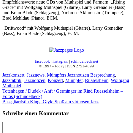
Empfehlenswerte neue CDs von Muthspiel und Partnern: „Rising
Grace“ mit Wolfgang Muthspiel (Gitarre), Larry Grenadier (Bass)
und Brian Blade (Schlagzeug), Ambrose Akinmusire (Trompete),
Brad Mehldau (Piano), ECM.
„Driftwood“ mit Wolfgang Muthspiel (Gitarre), Larry Grenadier
(Bass), Brian Blade (Schlagzeug), ECM.
facebook
|
instagram
|
schindelbeck.net
© 1997 – today | ISSN 2751-4099
Kategorien
Schlagwörter
Jazzkonzert
,
Jazznews
,
Mümpfers Jazznotizen
Besprechung
,
Jazzfabrik
,
Jazznotizen
,
Konzert
,
Mümpfer
,
Rüsselsheim
,
Wolfgang
Muthspiel
Totenhagen / Dudek / Anft / Germinger im Rind Ruesselsheim –
Fotos (Schindelbeck)
Bassgitarristin Kinga Głyk: Spaß am virtuosen Jazz
Schreibe einen Kommentar
Kommentar