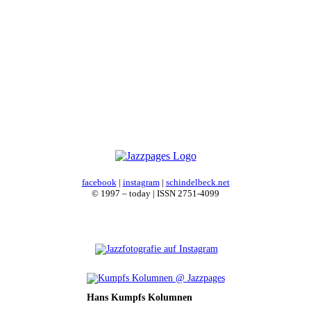
facebook
|
instagram
|
schindelbeck.net
© 1997 – today | ISSN 2751-4099
Hans Kumpfs Kolumnen