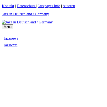
Zum
Kontakt
|
Datenschutz
|
Jazzpages Info
|
Autoren
Inhalt
Jazz in Deutschland / Germany
springen
Menü
Jazznews
Jazztexte