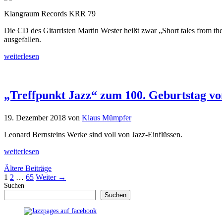
Klangraum Records KRR 79
Die CD des Gitarristen Martin Wester heißt zwar „Short tales from t
ausgefallen.
weiterlesen
„Treffpunkt Jazz“ zum 100. Geburtstag v
19. Dezember 2018
von
Klaus Mümpfer
Leonard Bernsteins Werke sind voll von Jazz-Einflüssen.
weiterlesen
Ältere Beiträge
Seite
Seite
Seite
1
2
…
65
Weiter
→
Suchen
Suchen