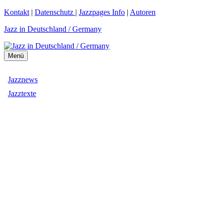
Zum
Kontakt
|
Datenschutz
|
Jazzpages Info
|
Autoren
Inhalt
Jazz in Deutschland / Germany
springen
Menü
Jazznews
Jazztexte