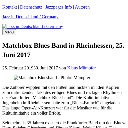
Zum
Kontakt
|
Datenschutz
|
Jazzpages Info
|
Autoren
Inhalt
Jazz in Deutschland / Germany
springen
Menü
Matchbox Blues Band in Rheinhessen, 25.
Juni 2017
25. Februar 2019
30. Juni 2017
von
Klaus Mümpfer
Die Zuhörer wippten mit den Füßen und nickten mit den Köpfen
zum mitreißenden Takt des erdigen Blues und rockigen Rhythmen
der Frankfurter „Matchbox Bluesband“. Die Kulturinitiative
Jugenheim in Rheinhessen hatte zum „Blues-Brunch“ eingeladen.
Das lange Open-Air-Konzert war für die Musiker wie für die
Kulturinitiative ein voller Erfolg.
Seit mehr als 35 Jahren existiert die Frankfurter Band um den Blues-
Harp-Spieler, Gitarristen und Sänger Klaus „Mojo“ Kilian. Das