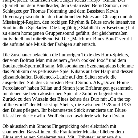
Quartett mit dem Bandleader, dem Gitarristen Bernd Simon, dem
Schlagzeuger Thomas Frömming und dem Bassisten Kevin
Duvernay präsentierte den traditionellen Blues aus Chicago und der
Mississippi-Region, den rockigen Rhythm & Blues sowie intensiven
Soul in allen Spielarten. Die langjährige Stabilität der Besetzung hat
zu einem homogenen Gruppensound geführt, der gleichermaßen
individuell und mitreißend ist. Die „Matchbox Blues Band“ vertritt
die aufrüttelnde Musik der Farbigen authentisch.
Die Zuschauer belachten die humorigen Texte des Harp-Spielers,
der vom Bofrost-Man mit seinem „fresh-cooked food“ und dem
Bauknecht-Sperrmüll sang. Mit spontanem Szenenapplaus belohnte
das Publikum das perkussive Spiel Kilians auf der Harp und dessen
glissandohaften Bottleneck-Läufe auf den Saiten sowie die
ausgefeilten Soli des Gitarristen Bernd Simon. Als „Down Home
Percolators“ haben Kilian und Simon jene Erfahrungen gesammelt,
mit denen sie beim akustischen Spiel die Zuhörer begeisterten.
Zurück zu den Wurzeln des Blues kehrte das Duo mit „On the top
of the world“ der Mississippi Sheiks, die zwischen 1928 und 1935
den Blues pflegten. Ihr bekanntestes Stück avancierte um Blues-
Klassiker, der Howlin` Wolf ebenso faszinierte wie Bob Dylan.
Ob akustisch mit Simons Fingerpicking oder elektrisch mit
spannenden Bass-Linien, die Frankfurter Musiker blieben dem
Blues und seinen Spielarten treu. Mit „Tributes“ erinnerte die