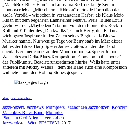
„MatchBox Blues Band“ an Louisiana Red, der lange Zeit in
Hannover lebte. „Mit seinem „ Ride on“ ehrte die Formation das
große Vorbild – wie schon in vergangenen Herbst, als Klaus Mojo
Kilian mit dem begehrten Lahnsteiner Festival-Preis „Blues Louis“
geehrt wurde. „Maybellene“ stammt von dem Pionier des Rock´n
Roll und Erfinder des „Duckwalks“, Chuck Berry, den Kilian als
wichtigsten Inspirator in den Zeiten seines Beginns als Blues-
Musiker nannte. Nur wenige Tage vor Berry starb im März dieses
Jahres der Blues-Harp-Spieler James Cotton, an den die Band
ebenfalls erinnerte oder an den Mundharmonika-Spieler Junior
Wells, dessen Delta-Blues-Komposition „Come on in this house“
das Publikum zu Begeisterungsstürmen hinriss. Wells hatte unter
anderem mit Muddy Waters – dem die Band auch eine Komposition
widmete – und den Rolling Stones gespielt.
Mümpfers Jazznotizen
Kategorien
Schlagwörter
Jazzkonzert
,
Jazznews
,
Mümpfers Jazznotizen
Jazznotizen
,
Konzert
,
Matchbox Blues Band
,
Mümpfer
Pianistin Geri Allen ist verstorben
Jazzwerkstatt Wien FESTIVAL 2017