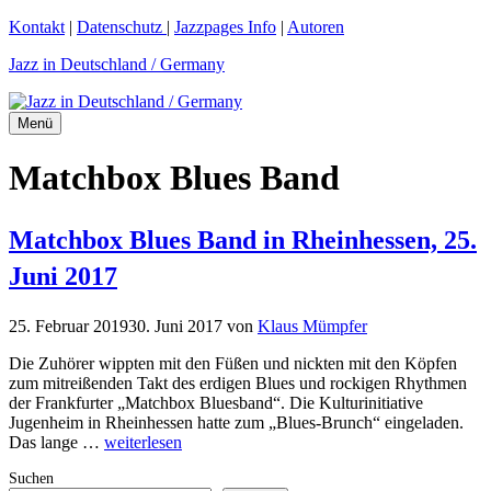
Zum
Kontakt
|
Datenschutz
|
Jazzpages Info
|
Autoren
Inhalt
Jazz in Deutschland / Germany
springen
Menü
Matchbox Blues Band
Matchbox Blues Band in Rheinhessen, 25.
Juni 2017
25. Februar 2019
30. Juni 2017
von
Klaus Mümpfer
Die Zuhörer wippten mit den Füßen und nickten mit den Köpfen
zum mitreißenden Takt des erdigen Blues und rockigen Rhythmen
der Frankfurter „Matchbox Bluesband“. Die Kulturinitiative
Jugenheim in Rheinhessen hatte zum „Blues-Brunch“ eingeladen.
Das lange …
weiterlesen
Suchen