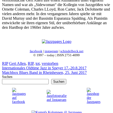
veröffentlichte Geri Allen ihre ersten Aufnahmen unter eigenem
Namen und war als „Sidewoman“ die Kollegin von Jazzgrößen wie
Ornette Coleman, Charles LLoyd, Ron Carter, Jack DeJohnette und
vielen anderen mehr. In den vergangenen Jahren spielte sie mit
David Murray und der Bassistin Esparanza Spalding. Als Pianistin
entwickelte sie ihren eigenen Stil, der unüberhörbare Anklänge an
den Hardbop der 1960er Jahre aufwies.
facebook
|
instagram
|
schindelbeck.net
© 1997 – today | ISSN 2751-4099
Kategorien
Schlagwörter
RIP
Geri Allen
,
RIP
,
tot
,
verstorben
Internationales Oldtime Jazz in Speyer 17.-20.8.2017
Matchbox Blues Band in Rheinhessen, 25. Juni 2017
Suchen
Suchen