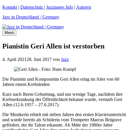
Zum
Kontakt
|
Datenschutz
|
Jazzpages Info
|
Autoren
Inhalt
Jazz in Deutschland / Germany
springen
Menü
Pianistin Geri Allen ist verstorben
4. April 2021
28. Juni 2017
von
Jazz
Die Pianistin und Komponistin Geri Allen erlag im Alter von 60
Jahren einem Krebsleiden
Kurz nach Ihrem Geburtstag, und nur wenige Tage, nachdem ihre
Krebserkrankung der Öffentlichkeit bekannt wurde, verstarb Geri
Allen (12.6.1957 – 27.6.2017).
Die Musikerin erhielt mit sieben Jahren den ersten Klavierunterricht
und wurde bereits als Schülerin vom Trompeter Marcus Belgrave
gefördert, der ihr Talent erkannte. Ab Mitte der 1980er Jahre