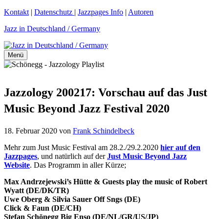
Zum
Kontakt
|
Datenschutz
|
Jazzpages Info
|
Autoren
Inhalt
Jazz in Deutschland / Germany
springen
Menü
Jazzology 200217: Vorschau auf das Just
Music Beyond Jazz Festival 2020
18. Februar 2020
von
Frank Schindelbeck
Mehr zum Just Music Festival am 28.2./29.2.2020
hier auf den
Jazzpages
, und natürlich auf der
Just Music Beyond Jazz
Website
. Das Programm in aller Kürze;
Max Andrzejewski’s Hütte & Guests play the music of Robert
Wyatt (DE/DK/TR)
Uwe Oberg & Silvia Sauer Off Sngs (DE)
Click & Faun (DE/CH)
Stefan Schönegg Big Enso (DE/NL/GR/US/JP)