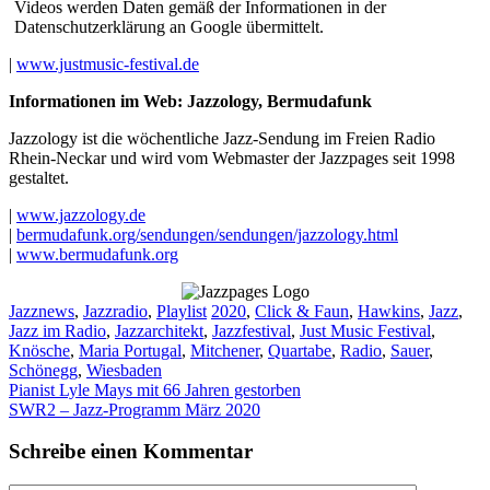
Videos werden Daten gemäß der Informationen in der
Datenschutzerklärung an Google übermittelt.
|
www.justmusic-festival.de
Informationen im Web: Jazzology, Bermudafunk
Jazzology ist die wöchentliche Jazz-Sendung im Freien Radio
Rhein-Neckar und wird vom Webmaster der Jazzpages seit 1998
gestaltet.
|
www.jazzology.de
|
bermudafunk.org/sendungen/sendungen/jazzology.html
|
www.bermudafunk.org
Kategorien
Schlagwörter
Jazznews
,
Jazzradio
,
Playlist
2020
,
Click & Faun
,
Hawkins
,
Jazz
,
Jazz im Radio
,
Jazzarchitekt
,
Jazzfestival
,
Just Music Festival
,
Knösche
,
Maria Portugal
,
Mitchener
,
Quartabe
,
Radio
,
Sauer
,
Schönegg
,
Wiesbaden
Pianist Lyle Mays mit 66 Jahren gestorben
SWR2 – Jazz-Programm März 2020
Schreibe einen Kommentar