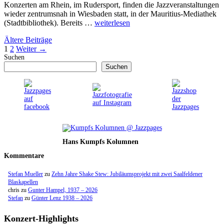
Konzerten am Rhein, im Rudersport, finden die Jazzveranstaltungen
wieder zentrumsnah in Wiesbaden statt, in der Mauritius-Mediathek
(Stadtbibliothek). Bereits …
weiterlesen
Ältere Beiträge
Seite
Seite
1
2
Weiter
→
Suchen
Suchen
Hans Kumpfs Kolumnen
Kommentare
Stefan Mueller
zu
Zehn Jahre Shake Stew: Jubiläumsprojekt mit zwei Saalfeldener
Blaskapellen
chris
zu
Gunter Hampel, 1937 – 2026
Stefan
zu
Günter Lenz 1938 – 2026
Konzert-Highlights