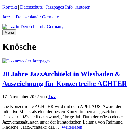
Zum
Kontakt
|
Datenschutz
|
Jazzpages Info
|
Autoren
Inhalt
Jazz in Deutschland / Germany
springen
Menü
Knösche
20 Jahre JazzArchitekt in Wiesbaden &
Auszeichnung für Konzertreihe ACHTER
17. November 2022
von
Jazz
Die Konzertreihe ACHTER wird mit dem APPLAUS-Award der
Initiative Musik als eine der besten Konzertreihen ausgezeichnet
Das Jahr 2023 stellt das zwanzigjährige Jubiläum der Wiesbadener
Jazzveranstaltungen unter der kuratorischen Leitung von Raimund
Knösche (JazzArchitekt) dar. …
weiterlesen