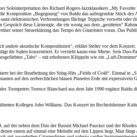
r Solointerpretation des Richard Rogers-Jazzklassikers „My Favorite 
gs die Komposition „Begegnung“ von Baldu das aufregendste Stück des 
samt elektronischen Verfremdungen flächige Teppiche verwebt oder die 
Gespräch diese Lärmorgie, die ein wenig aus dem „gesitteten“ Rahmen 
dner seiner Steuerklärung das Tempo des Gitarristen voran. Das Publik
andere akustische Kompositionen“, erklärt Stelter vor dem Konzert. Wi
chlägt die Saiten konzentriert. Er verzieht kaum eine Miene. Sein Duo-
uesgefärbten „Tabs“ – mit erhobenen Klöppeln wie ein „Luft-Drummer“
arre bei der Bearbeitung des Sting-Hits „Fields of Gold“. Einmal in „Sp
uten auf den zerbrechlichen blauen Planeten Erde mit expressivem Gita
es Trompeters Terence Blanchard aus dem Jahr 1990 ergänzt Baldu die m
n berühmten Kollegen John Williams. Das Konzert im Bechtolsheimer Kult
uf der neben dem Duo der Bassist Michael Paucker und der Rhodes-Spe
denen einem auf einmal eine Melodie auf den Lippen liegt. Man fängt a
ik mit ausgefeilten Gitarrenlinien und nahezu sanfter Instrumentierun