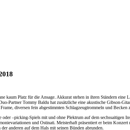
 2018
e kaum Platz für die Ansage. Akkurat stehen in ihren Ständern eine L
 Duo-Partner Tommy Baldu hat zusätzliche eine akustische Gibson-Gitar
 Frame, diversen fein abgestimmten Schlagzeugtrommeln und Becken zu
yle oder –picking-Spiels mit und ohne Plektrum auf dem sechssaitigen In
Harmonievariationen und Ostinati. Meisterhaft präsentiert er beim Konz
n der anderen auf dem Hals mit seinen Bünden abrunden.