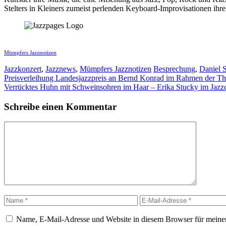
Stelters in Kleiners zumeist perlenden Keyboard-Improvisationen ihr
Mümpfers Jazznotizen
Kategorien
Schlagwörter
Jazzkonzert
,
Jazznews
,
Mümpfers Jazznotizen
Besprechung
,
Daniel S
Preisverleihung Landesjazzpreis an Bernd Konrad im Rahmen der Th
Verrücktes Huhn mit Schweinsohren im Haar – Erika Stucky im Jazz
Schreibe einen Kommentar
Kommentar
Name
E-
Mail-
Adresse
Name, E-Mail-Adresse und Website in diesem Browser für meine