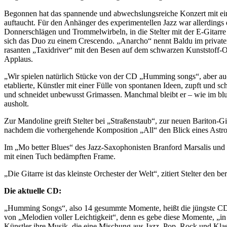
Begonnen hat das spannende und abwechslungsreiche Konzert mit eine
auftaucht. Für den Anhänger des experimentellen Jazz war allerdin
Donnerschlägen und Trommelwirbeln, in die Stelter mit der E-Gitarre 
sich das Duo zu einem Crescendo. „Anarcho“ nennt Baldu im privaten 
rasanten „Taxidriver“ mit den Besen auf dem schwarzen Kunststoff-Or
Applaus.
„Wir spielen natürlich Stücke von der CD „Humming songs“, aber auch 
etablierte, Künstler mit einer Fülle von spontanen Ideen, zupft und s
und schneidet unbewusst Grimassen. Manchmal bleibt er – wie im bl
ausholt.
Zur Mandoline greift Stelter bei „Straßenstaub“, zur neuen Bariton-Git
nachdem die vorhergehende Komposition „All“ den Blick eines Astrona
Im „Mo better Blues“ des Jazz-Saxophonisten Branford Marsalis und d
mit einen Tuch bedämpften Frame.
„Die Gitarre ist das kleinste Orchester der Welt“, zitiert Stelter de
Die aktuelle CD:
„Humming Songs“, also 14 gesummte Momente, heißt die jüngste CD, a
von „Melodien voller Leichtigkeit“, denn es gebe diese Momente, „in 
Künstler ihre Musik, die eine Mischung aus Jazz, Pop, Rock und Klass