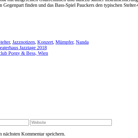
en Gegenpart finden und das Bass-Spiel Pauckers den typischen Stelter
telter
,
Jazznotizen
,
Konzert
,
Mümpfer
,
Nanda
eaterhaus Jazztage 2018
club Porgy & Bess, Wien
Website
n nächsten Kommentar speichern.