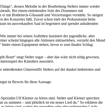
Things“, dessen Melodie in der Bearbeitung Stelters immer wieder
Abends. Bei einem einleitenden Solo des Drummers mit
er mit Bottleneck-Glissandi und Verzerrungen verstärkt. So steigert
des Konzertes fällt. Zuvor schon trieb der Perkussionist beim
um im ausverkauften Saal ist begeistert und spendet anhaltenden
e immer bei seinen Auftritten fasziniert der jugendliche, aber
Partner scheint hingegen alle Aktionen mitzuerleben, verzieht den Mund
 hinter einem Equipment stehen, bevor er zum finalen Schlag
lit Heart“ singt Stelter sogar – aber das wäre nicht nötig gewesen,
rrenspiel des Künstlers assoziiert.
itreißenden Gitarrenriffs Stelters auf der dunkel timbrierten und
urgut ist Beweis für diese Aussage.
zialist Ulf Kleiner zu hören sind. Stelter und Kleiner sprechen
n zu summen – und plötzlich ist ein neues Lied da.“ So erklären die
g zu hören sind, wobei die gezupften oder glissandierenden Läufe