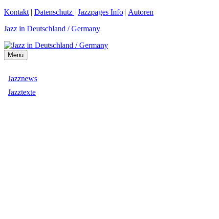
Zum
Kontakt
|
Datenschutz
|
Jazzpages Info
|
Autoren
Inhalt
Jazz in Deutschland / Germany
springen
Menü
Jazznews
Jazztexte