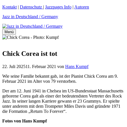
Zum
Kontakt
|
Datenschutz
|
Jazzpages Info
|
Autoren
Inhalt
Jazz in Deutschland / Germany
springen
Menü
Chick Corea ist tot
22. Juli 2025
11. Februar 2021
von
Hans Kumpf
Wie seine Familie bekannt gab, ist der Pianist Chick Corea am 9.
Februar 2021 im Alter von 79 verstorben.
Der am 12. Juni 1941 in Chelsea im US-Bundesstaat Massachusetts
geborene Corea galt als einer der bedeutendsten Vertreter des Rock
Jazz. In seiner langen Karriere gewann er 23 Grammys. Er spielte
unter anderem mit dem Trompeter Miles Davis und gründete 1971
die Formation „Return To Forever“.
Fotos von Hans Kumpf