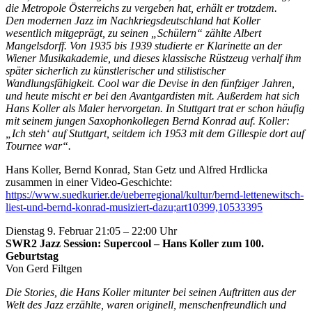
die Metropole Österreichs zu vergeben hat, erhält er trotzdem.
Den modernen Jazz im Nachkriegsdeutschland hat Koller
wesentlich mitgeprägt, zu seinen „Schülern“ zählte Albert
Mangelsdorff. Von 1935 bis 1939 studierte er Klarinette an der
Wiener Musikakademie, und dieses klassische Rüstzeug verhalf ihm
später sicherlich zu künstlerischer und stilistischer
Wandlungsfähigkeit. Cool war die Devise in den fünfziger Jahren,
und heute mischt er bei den Avantgardisten mit. Außerdem hat sich
Hans Koller als Maler hervorgetan. In Stuttgart trat er schon häufig
mit seinem jungen Saxophonkollegen Bernd Konrad auf. Koller:
„Ich steh‘ auf Stuttgart, seitdem ich 1953 mit dem Gillespie dort auf
Tournee war“.
Hans Koller, Bernd Konrad, Stan Getz und Alfred Hrdlicka
zusammen in einer Video-Geschichte:
https://www.suedkurier.de/ueberregional/kultur/bernd-lettenewitsch-
liest-und-bernd-konrad-musiziert-dazu;art10399,10533395
Dienstag 9. Februar 21:05 – 22:00 Uhr
SWR2 Jazz Session: Supercool – Hans Koller zum 100.
Geburtstag
Von Gerd Filtgen
Die Stories, die Hans Koller mitunter bei seinen Auftritten aus der
Welt des Jazz erzählte, waren originell, menschenfreundlich und