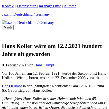
Zum
Kontakt
|
Datenschutz
|
Jazzpages Info
|
Autoren
Inhalt
Jazz in Deutschland / Germany
springen
Menü
Hans Koller wäre am 12.2.2021 hundert
Jahre alt geworden
9. Februar 2021
von
Hans Kumpf
Vor 100 Jahren, am 12. Februar 1921, wurde der Saxophonist Hans
Koller in Wien geboren, wo er am 22. Dezember 2003 verstarb.
Hans Kumpf
in den „Stuttgarter Nachrichten“ am 12.02 1986 zum
65. Geburtstag von Hans Koller:
„Heute feiert Hans Koller in seiner Heimatstadt Wien den 65.
Geburtstag. In Pension geht der umtriebige Saxophonist noch lange
nicht, aber einen bürgerlichen Orden, die höchste Auszeichnung, die