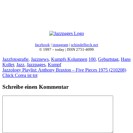
facebook
|
instagram
|
schindelbeck.net
© 1997 – today | ISSN 2751-4099
Kategorien
Schlagwörter
Jazzfotografie
,
Jazznews
,
Kumpfs Kolumnen
100
,
Geburtstag
,
Hans
Koller
,
Jazz
,
Jazzpages
,
Kumpf
Jazzology Playlist: Anthony Braxton – Five Pieces 1975 (210208)
Chick Corea ist tot
Schreibe einen Kommentar
Kommentar