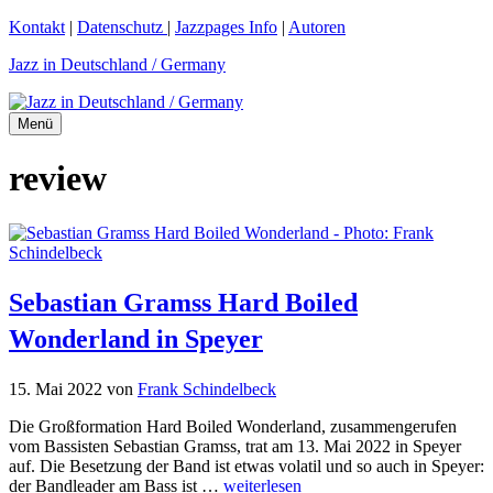
Zum
Kontakt
|
Datenschutz
|
Jazzpages Info
|
Autoren
Inhalt
Jazz in Deutschland / Germany
springen
Menü
review
Sebastian Gramss Hard Boiled
Wonderland in Speyer
15. Mai 2022
von
Frank Schindelbeck
Die Großformation Hard Boiled Wonderland, zusammengerufen
vom Bassisten Sebastian Gramss, trat am 13. Mai 2022 in Speyer
auf. Die Besetzung der Band ist etwas volatil und so auch in Speyer:
der Bandleader am Bass ist …
weiterlesen