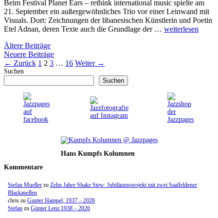
Beim Festival Planet Ears – rethink international music spielte am
21. September ein außergewöhnliches Trio vor einer Leinwand mit
Visuals. Dort: Zeichnungen der libanesischen Künstlerin und Poetin
Etel Adnan, deren Texte auch die Grundlage der …
weiterlesen
Ältere Beiträge
Neuere Beiträge
Seite
Seite
Seite
Seite
←
Zurück
1
2
3
…
16
Weiter
→
Suchen
Suchen
Hans Kumpfs Kolumnen
Kommentare
Stefan Mueller
zu
Zehn Jahre Shake Stew: Jubiläumsprojekt mit zwei Saalfeldener
Blaskapellen
chris
zu
Gunter Hampel, 1937 – 2026
Stefan
zu
Günter Lenz 1938 – 2026