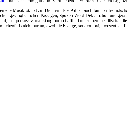
oui
– iranischstämmig und in Beirut lebend – wurde zur idealen Ergänzu
mentelle Musik ist, hat zur Dichterin Etel Adnan auch familiär-freunds
 zwischen gesanglichlichen Passagen, Spoken-Word-Deklamation und gerä
nd, mal perkussiv, mal klangraumschaffend mit seinen metallisch-halle
t ebenfalls nicht nur ungewohnte Klänge, sondern prägt wesentlich Pu