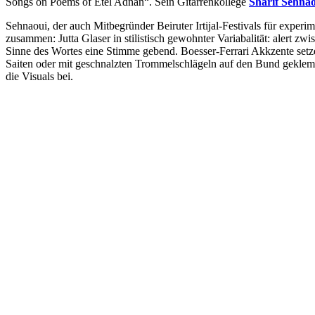
Songs on Poems of Etel Adnan“. Sein Gitarrenkollege
Sharif Sehna
Sehnaoui, der auch Mitbegründer Beiruter Irtijal-Festivals für experi
zusammen: Jutta Glaser in stilistisch gewohnter Variabalität: alert
Sinne des Wortes eine Stimme gebend. Boesser-Ferrari Akkzente setze
Saiten oder mit geschnalzten Trommelschlägeln auf den Bund geklemm
die Visuals bei.