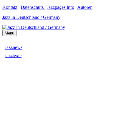
Zum
Kontakt
|
Datenschutz
|
Jazzpages Info
|
Autoren
Inhalt
Jazz in Deutschland / Germany
springen
Menü
Jazznews
Jazztexte