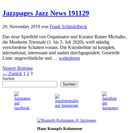
Jazzpages Jazz News 191129
29. November 2019
von
Frank Schindelbeck
Das neue Spielfeld von Organisator und Kurator Rainer Michalke,
die Monheim Triennale (1. bis 5. Juli 2020), wirft ständig
verschiedene Schatten voraus. Die Künstlerliste ist komplett,
international, interessant und sauber durchgegendert. Generelle
Linie: ungewöhnliche und …
weiterlesen
Neuere Beiträge
Seite
Seite
Seite
←
Zurück
1
2
3
Suchen
Suchen
Hans Kumpfs Kolumnen