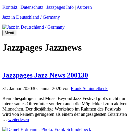
Zum
Kontakt
|
Datenschutz
|
Jazzpages Info
|
Autoren
Inhalt
Jazz in Deutschland / Germany
springen
Menü
Jazzpages Jazznews
Jazzpages Jazz News 200130
31. Januar 2020
30. Januar 2020
von
Frank Schindelbeck
Beim diesjährigen Just Music Beyond Jazz Festival gibt’s nicht nur
interessantes Ohrenfutter sondern auch die Möglichkeit zum aktiven
Mitmachen. Der diesjährige Workshop im Rahmen des Festivals
wird von keinem geringeren als einem der angesagtesten Gitarristen
…
weiterlesen