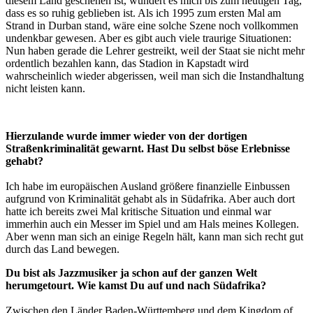
diesem Land geschehen ist, wundert es mich bis zum heutigen Tag,
dass es so ruhig geblieben ist. Als ich 1995 zum ersten Mal am
Strand in Durban stand, wäre eine solche Szene noch vollkommen
undenkbar gewesen. Aber es gibt auch viele traurige Situationen:
Nun haben gerade die Lehrer gestreikt, weil der Staat sie nicht mehr
ordentlich bezahlen kann, das Stadion in Kapstadt wird
wahrscheinlich wieder abgerissen, weil man sich die Instandhaltung
nicht leisten kann.
Hierzulande wurde immer wieder von der dortigen
Straßenkriminalität gewarnt. Hast Du selbst böse Erlebnisse
gehabt?
Ich habe im europäischen Ausland größere finanzielle Einbussen
aufgrund von Kriminalität gehabt als in Südafrika. Aber auch dort
hatte ich bereits zwei Mal kritische Situation und einmal war
immerhin auch ein Messer im Spiel und am Hals meines Kollegen.
Aber wenn man sich an einige Regeln hält, kann man sich recht gut
durch das Land bewegen.
Du bist als Jazzmusiker ja schon auf der ganzen Welt
herumgetourt. Wie kamst Du auf und nach Südafrika?
Zwischen den Länder Baden-Württemberg und dem Kingdom of