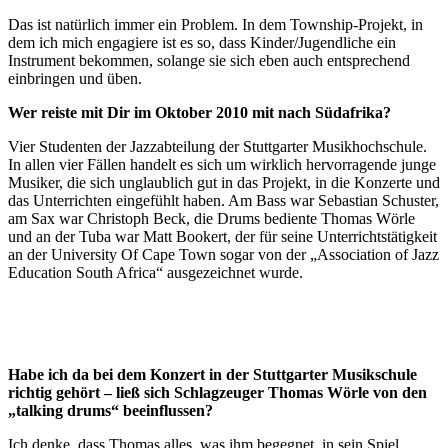
Das ist natürlich immer ein Problem. In dem Township-Projekt, in
dem ich mich engagiere ist es so, dass Kinder/Jugendliche ein
Instrument bekommen, solange sie sich eben auch entsprechend
einbringen und üben.
Wer reiste mit Dir im Oktober 2010 mit nach Südafrika?
Vier Studenten der Jazzabteilung der Stuttgarter Musikhochschule.
In allen vier Fällen handelt es sich um wirklich hervorragende junge
Musiker, die sich unglaublich gut in das Projekt, in die Konzerte und
das Unterrichten eingefühlt haben. Am Bass war Sebastian Schuster,
am Sax war Christoph Beck, die Drums bediente Thomas Wörle
und an der Tuba war Matt Bookert, der für seine Unterrichtstätigkeit
an der University Of Cape Town sogar von der „Association of Jazz
Education South Africa“ ausgezeichnet wurde.
Habe ich da bei dem Konzert in der Stuttgarter Musikschule
richtig gehört – ließ sich Schlagzeuger Thomas Wörle von den
„talking drums“ beeinflussen?
Ich denke, dass Thomas alles, was ihm begegnet, in sein Spiel