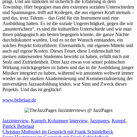
prägt. Und am stärksten ist sicherlich die Erfahrung in dem
Township. Hier begegnet man den extremen sozialen Unterschieden
und Spannungen, trifft auf Kollegen, die aus eigener Kraft niemals –
und das, trotz Talents – das Geld für ein Instrument und eine
Ausbildung hätten. Es ist die soziale Ungerechtigkeit, gegen die wir
„anunterrichten“, es sind die kulturellen Unterschiede und wie man
ihnen pädagogisch am besten begegnen könnte, die ganze Nächte
durchdiskutiert wurden. Und es ist der Wunsch entstanden, ein
solches Projekt fortzuführen: Ehrenamtlich, mit eigenen Mitteln und
auch auf eigene Kosten. Dieses Feuer, diese Leidenschaft bei
meinen mitreisenden Studenten bewirkt zu haben, erfüllt mich mit
Stolz und Zufriedenheit. Dem Jazz etwas von seiner politischen
Wirkung zurückgegeben zu haben und das in die Ausbildung junger
Musiker integriert zu haben, während wir ansonsten weltweit immer
wieder an der starken Akademisierung und Kommerzialisierung der
universitären Jazzausbildung leiden, war Sinn und Zweck dieses
Projekts. Und das ist geglückt!
www.bebelaar.de
Jazzinterviews @ JazzPages
Kategorien
Schlagwörter
Jazzinterview
,
Kumpfs Kolumnen
Interview
,
Jazzpages
,
Kumpf
,
Patrick Bebelaar
Christian Muthspiel im Gespräch mit Frank Schindelbeck