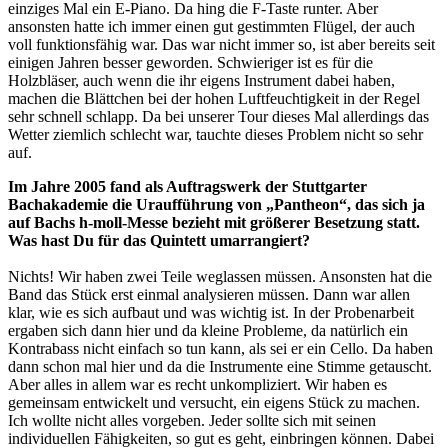
einziges Mal ein E-Piano. Da hing die F-Taste runter. Aber
ansonsten hatte ich immer einen gut gestimmten Flügel, der auch
voll funktionsfähig war. Das war nicht immer so, ist aber bereits seit
einigen Jahren besser geworden. Schwieriger ist es für die
Holzbläser, auch wenn die ihr eigens Instrument dabei haben,
machen die Blättchen bei der hohen Luftfeuchtigkeit in der Regel
sehr schnell schlapp. Da bei unserer Tour dieses Mal allerdings das
Wetter ziemlich schlecht war, tauchte dieses Problem nicht so sehr
auf.
Im Jahre 2005 fand als Auftragswerk der Stuttgarter
Bachakademie die Uraufführung von „Pantheon“, das sich ja
auf Bachs h-moll-Messe bezieht mit größerer Besetzung statt.
Was hast Du für das Quintett umarrangiert?
Nichts! Wir haben zwei Teile weglassen müssen. Ansonsten hat die
Band das Stück erst einmal analysieren müssen. Dann war allen
klar, wie es sich aufbaut und was wichtig ist. In der Probenarbeit
ergaben sich dann hier und da kleine Probleme, da natürlich ein
Kontrabass nicht einfach so tun kann, als sei er ein Cello. Da haben
dann schon mal hier und da die Instrumente eine Stimme getauscht.
Aber alles in allem war es recht unkompliziert. Wir haben es
gemeinsam entwickelt und versucht, ein eigens Stück zu machen.
Ich wollte nicht alles vorgeben. Jeder sollte sich mit seinen
individuellen Fähigkeiten, so gut es geht, einbringen können. Dabei