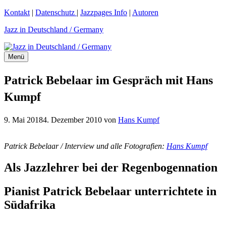
Zum
Kontakt
|
Datenschutz
|
Jazzpages Info
|
Autoren
Inhalt
Jazz in Deutschland / Germany
springen
Menü
Patrick Bebelaar im Gespräch mit Hans
Kumpf
9. Mai 2018
4. Dezember 2010
von
Hans Kumpf
Patrick Bebelaar /
Interview und alle Fotografien:
Hans Kumpf
Als Jazzlehrer bei der Regenbogennation
Pianist Patrick Bebelaar unterrichtete in
Südafrika