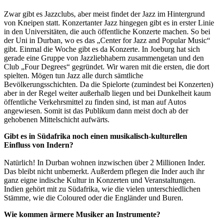
Zwar gibt es Jazzclubs, aber meist findet der Jazz im Hintergrund
von Kneipen statt. Konzertanter Jazz hingegen gibt es in erster Linie
in den Universitäten, die auch öffentliche Konzerte machen. So bei
der Uni in Durban, wo es das „Center for Jazz and Popular Music“
gibt. Einmal die Woche gibt es da Konzerte. In Joeburg hat sich
gerade eine Gruppe von Jazzliebhabern zusammengetan und den
Club „Four Degrees“ gegründet. Wir waren mit die ersten, die dort
spielten. Mögen tun Jazz alle durch sämtliche
Bevölkerungsschichten. Da die Spielorte (zumindest bei Konzerten)
aber in der Regel weiter außerhalb liegen und bei Dunkelheit kaum
öffentliche Verkehrsmittel zu finden sind, ist man auf Autos
angewiesen. Somit ist das Publikum dann meist doch ab der
gehobenen Mittelschicht aufwärts.
Gibt es in Südafrika noch einen musikalisch-kulturellen
Einfluss von Indern?
Natürlich! In Durban wohnen inzwischen über 2 Millionen Inder.
Das bleibt nicht unbemerkt. Außerdem pflegen die Inder auch ihr
ganz eigne indische Kultur in Konzerten und Veranstaltungen.
Indien gehört mit zu Südafrika, wie die vielen unterschiedlichen
Stämme, wie die Coloured oder die Engländer und Buren.
Wie kommen ärmere Musiker an Instrumente?