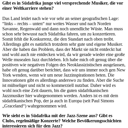
Gibt es in Südafrika junge viel versprechende Musiker, die vor
einer Weltkarriere stehen?
Das Land leidet nach wie vor sehr an seiner geografischen Lage:
“links – rechts – unten“ nur weites Wasser und nach Norden
Savanne, Regenwald und dann noch unendliche Wüste. Man muss
schon sehr bewusst nach Südafrika fahren, um zu konzertieren.
Somit fehlt die Konkurrenz, die den Standart nach oben treibt.
Allerdings gibt es natürlich trotzdem sehr gute und eigene Musiker.
Aber die haben das Problem, dass der Markt sie nicht entdeckt hat
und wohl auch nie entdecken wird, da wir gerade wieder eine große
Welle musealen Jazz durchleben. Ich habe mich oft genug über die
positiven wie negativen Folgen des Neoklassizistischen ausgelassen,
habe oft genug darüber berichtet, dass wir uns immer noch gen New
York wenden, wenn wir um neue Jazzinspirationen beten. Die
Innovationen gibt es allerdings anderswo zu finden. Aber die Suche
ist mühseliger und nicht so kommerziell nutzbar. Daher wird es
wohl noch eine Zeit dauern, bis die guten südafrikanischen
Jazzmusiker hier wahrgenommen werden. Anders ist es mit dem
südafrikanischen Pop, der ja auch in Europa (seit Paul Simons
„Graceland“) wahrgenommen wird.
Wie sieht es in Südafrika mit der Jazz-Szene aus? Gibt es
Clubs, regelmäßige Konzerte? Welche Bevölkerungsschichten
interessieren sich für den Jazz?