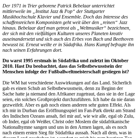
Der 1971 in Trier geborene Patrick Bebelaar unterrichtet
mittlerweile im „Institut Jazz & Pop“ der Stuttgarter
Musikhochschule Klavier und Ensemble. Doch das Interesse des
schaffensreichen Komponisten geht weit über den „reinen“ Jazz
hinaus. Bebelaar darf man getrost als „Weltmusiker“ bezeichnen,
der sich mit den vielfältigen Kulturen unseres Planeten kreativ
auseinandersetzt und sich auch des Erbes von Bach und Beethoven
bewusst ist. Erneut weilte er in Südafrika. Hans Kumpf befragte ihn
nach seinen Erfahrungen dort
.
Du warst 1995 erstmals in Südafrika und zuletzt im Oktober
2010. Hast Du beobachtet, dass das Selbstbewusstsein der
Menschen infolge der Fußballweltmeisterschaft gestiegen ist?
Die WM hat verschiedene Auswirkungen auf das Land. Sicherlich
gab es einen Schub an Selbstbewusstsein, denn zu Beginn der
Sache hatte ja niemand den Afrikaner zugetraut, dass sie in der Lage
seien, ein solches Großprojekt durchzuführen. Ich habe da nie daran
gezweifelt. Aber es gab noch einen anderen sehr guten Effekt. Als
ich mir in Durban das Eröffnungsspiel im Fan-Park direkt am Strand
des Indischen Ozeans ansah, fiel mir auf, wie wir alle, egal ob Zulu,
ob Inder, egal ob Weißer, Christ oder Moslem die südafrikanische
Nationalhymne sangen und uns in den Armen lagen, als es noch
nach einem ersten Sieg für Südafrika aussah. Nach all dem, was in