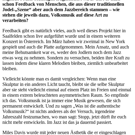
schon Feedback von Menschen, die aus dieser traditionellen
Jodel-„Szene“ aber auch dem Jazzbereich stammen – wie
stehen die jeweils dazu, Volksmusik auf diese Art zu
verarbeiten?
Feedback gibt es natürlich vieles, auch weil dieses Projekt hier in
Saalfelden schon live aufgeführt wurde und in einem weiteren
Konzert in Österreich. Im März haben wir zweimal in New York
gespielt und auch die Platte aufgenommen. Mein Ansatz, und auch
meine Behutsamkeit war es, weder den Jodlern noch dem Jazz
etwas weg zu nehmen. Sondern zu versuchen, beiden ihre Kraft zu
lassen indem diese klaren Melodien bleiben, ziemlich unbearbeitet
bleiben.
Vielleicht könnte man es damit vergleichen: Wenn man eine
Skulptur in ein anderes Licht taucht, bleibt sie die selbe Skulptur
aber sie steht vielleicht einmal auf einem Platz im Freien und einmal
in einem extrem beleuchteten asymmetrischen Raum. So empfinde
ich das. Volksmusik ist ja immer eine Musik gewesen, die sich
permanent entwickelt. Und zu sagen „Was ist die authentische
Volksmusik?“ ist nichts anderes als der Versuch, irgendeine
Jahreszahl festzumachen, wo man sagt: Stopp, jetzt dürft ihr euch
nicht mehr entwickeln. Im Jazz ist das ja dauernd passiert.
Miles Davis wurde mit jeder neuen Ästhetik die er eingeschlagen