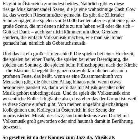
Es gibt in Österreich zumindest beides. Natürlich gibt es diese
riesige Musikantenstadel-Szene, die ja eine wahnsinnige Cash-Cow
ist, das werden Riesenumsätze gemacht. Es gibt die Zillertaler
Schürzenjäger, die spielen vor 60.000 Leuten aber es gibt eine ganz
große Szene, die mit denen nichts zu tun haben will oder die sich –
Gott sei Dank – auch gar nicht kümmert um diese Grenzen,
sondern, die einfach Volksmusik machen, wie man sie immer
gemacht hat, nämlich als Gebrauchsmusik.
Und das ist ein großer Unterschied! Die spielen bei einer Hochzeit,
die spielen bei einer Taufe, die spielen bei einer Beerdigung, die
spielen am Sonntag, die spielen beim Frühschoppen nach der Kirche
– die Blasmusik begeht die ganzen sowohl kirchlichen als auch
profanen Feste, das heißt, wenn es eine Zusammenkunft von
Menschen gibt, die über den Alltag hinaus geht, wenn etwas
besonderes passiert ist, dann wird das mit Musik gestaltet oder
Musik gehört unbedingt dazu. Und da spielt die Volksmusik eine
wesentliche Rolle. Ich glaube also, dass eher das der Grund ist: weil
es diese Szene einfach gibt. Von meinen ungefähr gleichaltrigen
Kolleginnen und Kollegen in Österreich in der Szene der
improvisierten Musik, des Jazz, sind mindestens zwei Drittel mit
Volksmusik groß geworden oder sind hautnah damit in Berührung
gewesen.
So gesehen ist da der Konnex zum Jazz da. Musik als