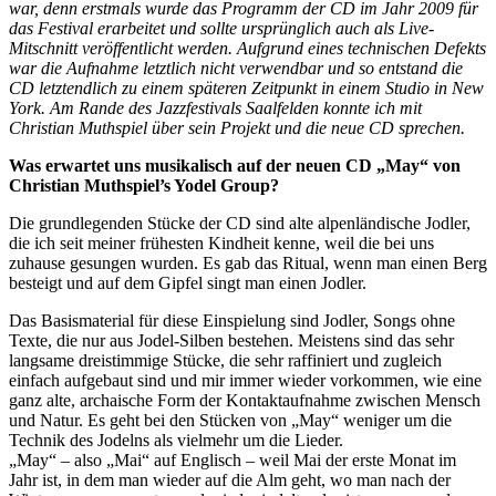
war, denn erstmals wurde das Programm der CD im Jahr 2009 für
das Festival erarbeitet und sollte ursprünglich auch als Live-
Mitschnitt veröffentlicht werden. Aufgrund eines technischen Defekts
war die Aufnahme letztlich nicht verwendbar und so entstand die
CD letztendlich zu einem späteren Zeitpunkt in einem Studio in New
York. Am Rande des Jazzfestivals Saalfelden konnte ich mit
Christian Muthspiel über sein Projekt und die neue CD sprechen.
Was erwartet uns musikalisch auf der neuen CD „May“ von
Christian Muthspiel’s Yodel Group?
Die grundlegenden Stücke der CD sind alte alpenländische Jodler,
die ich seit meiner frühesten Kindheit kenne, weil die bei uns
zuhause gesungen wurden. Es gab das Ritual, wenn man einen Berg
besteigt und auf dem Gipfel singt man einen Jodler.
Das Basismaterial für diese Einspielung sind Jodler, Songs ohne
Texte, die nur aus Jodel-Silben bestehen. Meistens sind das sehr
langsame dreistimmige Stücke, die sehr raffiniert und zugleich
einfach aufgebaut sind und mir immer wieder vorkommen, wie eine
ganz alte, archaische Form der Kontaktaufnahme zwischen Mensch
und Natur. Es geht bei den Stücken von „May“ weniger um die
Technik des Jodelns als vielmehr um die Lieder.
„May“ – also „Mai“ auf Englisch – weil Mai der erste Monat im
Jahr ist, in dem man wieder auf die Alm geht, wo man nach der