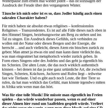
Winterpause zum ersten mal wieder jodelt – das ist sozusagen der
Ausdruck der Freude über den vergangenen Winter.
Täusche ich mich oder ist es so, dass Jodler häufig auch einen
sakralen Charakter haben?
Für mich haben sie absolut etwas religiöses – konfessionslos
Religiöses – Transzendentes. Es ist auf alle Fälle dieses nach oben in
den Himmel Singen, beziehungsweise am Berg zu stehen und ins
Tal zu singen. Ein Ausdruck dieses Gefühls, sich verbinden zu
wollen mit der Natur oder diesen Bergen und der Energie, die
herrscht …und auch vielleicht, diesen Atem ein bisschen zurück zu
geben: Man atmet ja etwas ein und man kann dann vielleicht das,
was man eingeatmet hat metaphorisch wieder zurück geben. In
Form eines Singens oder des Jodelns und das geht ja eigentlich bis
ins Schreien. Die alten Leute, die das noch wirklich authentisch
können – bei denen ist das ja eine ganz urtümliche Art, die zwischen
Singen, Schreien, Krächzen, Juchzern und Rufen liegt – teilweise
fast wie Tierlaute. Und es gibt auch noch Leute, die ihre Tiere so
rufen, da hat man wirklich das Gefühl, man könnte irgendwo mitten
in Afrika sein wenn man das hört.
Was für eine tolle Musik! Die müsste man eigentlich im Freien
spielen – das würde wunderbar passen, wenn es auf einer
dieser Almen hier rund um Saalfelden gespielt würde. Verliert
das nicht sogar ein wenig, wenn man diese Musik auf eine CD