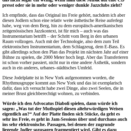
presst oder sie in mehr oder weniger dunkle Jazzclubs zieht?
Ich empfinde, dass das Original ins Freie gehört, nachdem ich aber
diesen Jodlern schon eine relativ weite ästhetische Reise auferlegt
habe, weg von dem Berg, hin zu dem europäisch-amerikanischen
zeitgenössischen Jazzkontext, ist für mich – auch was das
Instrumentarium betrifft – der Schritt vom Berg in den urbanen
Raum vollzogen. Auch mit der Technologie, also dem zum Teil
elektronischen Instrumentarium, dem Schlagzeug, dem E-Bass. Es
gibt allerdings schon den Plan das Projekt im nächsten Jahr auf einer
Bühne zu spielen, die 2000 Meter hoch liegt. Aber das Transferieren
ist schon vorher passiert, nicht nur in eine andere Ästhetik, sondern
auch in ein anderes, urbanes–städtisches Umfeld.
Diese Jodelplatte ist in New York aufgenommen worden, die
Rhythmusgruppe kommt aus New York und das ist exemplarisch
dafür, dass ich versucht habe zwei Dinge, also zwei Seelen, die in
meiner Brust gleichberechtigt wohnen, zu verbinden.
Würde ich den Advocatus Diaboli spielen, dann würde ich
sagen: „Was tut der Muthspiel diesen altehrwürdigen Weisen
eigentlich an?“ Auf der Platte finden sich Stücke, da geht es
sehr ins Freie, es geht in Jam-Sessions über und durchaus auch
ins sehr elektronische. Passagen, bei denen der zugrunde
liegende Jodler sozusagen fragmentiert wird. Gibt es dazu