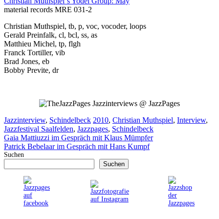
Christian Muthspiel´s Yodel Group: May
material records MRE 031-2
Christian Muthspiel, tb, p, voc, vocoder, loops
Gerald Preinfalk, cl, bcl, ss, as
Matthieu Michel, tp, flgh
Franck Tortiller, vib
Brad Jones, eb
Bobby Previte, dr
Jazzinterviews @ JazzPages
Kategorien
Schlagwörter
Jazzinterview
,
Schindelbeck
2010
,
Christian Muthspiel
,
Interview
,
Jazzfestival Saalfelden
,
Jazzpages
,
Schindelbeck
Gaia Mattiuzzi im Gespräch mit Klaus Mümpfer
Patrick Bebelaar im Gespräch mit Hans Kumpf
Suchen
Suchen