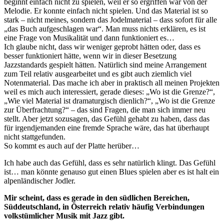
beginnt einfach nicht zu spielen, weil er so ergriffen war von der
Melodie. Er konnte einfach nicht spielen. Und das Material ist so
stark – nicht meines, sondern das Jodelmaterial – dass sofort für alle
„das Buch aufgeschlagen war“. Man muss nichts erklären, es ist
eine Frage von Musikalität und dann funktioniert es…
Ich glaube nicht, dass wir weniger geprobt hätten oder, dass es
besser funktioniert hätte, wenn wir in dieser Besetzung
Jazzstandards gespielt hätten. Natürlich sind meine Arrangement
zum Teil relativ ausgearbeitet und es gibt auch ziemlich viel
Notenmaterial. Das mache ich aber in praktisch all meinen Projekten
weil es mich auch interessiert, gerade dieses: „Wo ist die Grenze?“,
„Wie viel Material ist dramaturgisch dienlich?“, „Wo ist die Grenze
zur Überfrachtung?“ – das sind Fragen, die man sich immer neu
stellt. Aber jetzt sozusagen, das Gefühl gehabt zu haben, dass das
für irgendjemanden eine fremde Sprache wäre, das hat überhaupt
nicht stattgefunden.
So kommt es auch auf der Platte herüber…
Ich habe auch das Gefühl, dass es sehr natürlich klingt. Das Gefühl
ist… man könnte genauso gut einen Blues spielen aber es ist halt ein
alpenländischer Jodler.
Mir scheint, dass es gerade in den südlichen Bereichen,
Süddeutschland, in Österreich relativ häufig Verbindungen
volkstümlicher Musik mit Jazz gibt.