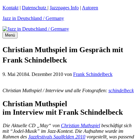
Zum
Kontakt
|
Datenschutz
|
Jazzpages Info
|
Autoren
Inhalt
Jazz in Deutschland / Germany
springen
Menü
Christian Muthspiel im Gespräch mit
Frank Schindelbeck
9. Mai 2018
4. Dezember 2010
von
Frank Schindelbeck
Christian Muthspiel /
Interview und alle Fotografien:
schindelbeck
Christian Muthspiel
im Interview mit Frank Schindelbeck
Die Aktuelle CD „May“ von
Christian Muthspiel
beschäftigt sich
mit “Jodel-Musik” im Jazz-Kontext. Die Aufnahme wurde im
Rahmen des
Jazzfestivals Saalfelden 2010
vorgestellt, was passend