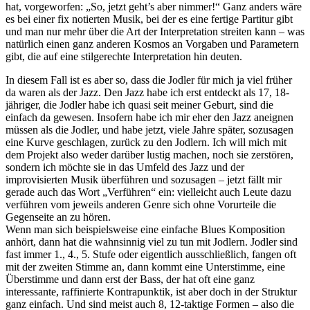
hat, vorgeworfen: „So, jetzt geht’s aber nimmer!“ Ganz anders wäre
es bei einer fix notierten Musik, bei der es eine fertige Partitur gibt
und man nur mehr über die Art der Interpretation streiten kann – was
natürlich einen ganz anderen Kosmos an Vorgaben und Parametern
gibt, die auf eine stilgerechte Interpretation hin deuten.
In diesem Fall ist es aber so, dass die Jodler für mich ja viel früher
da waren als der Jazz. Den Jazz habe ich erst entdeckt als 17, 18-
jähriger, die Jodler habe ich quasi seit meiner Geburt, sind die
einfach da gewesen. Insofern habe ich mir eher den Jazz aneignen
müssen als die Jodler, und habe jetzt, viele Jahre später, sozusagen
eine Kurve geschlagen, zurück zu den Jodlern. Ich will mich mit
dem Projekt also weder darüber lustig machen, noch sie zerstören,
sondern ich möchte sie in das Umfeld des Jazz und der
improvisierten Musik überführen und sozusagen – jetzt fällt mir
gerade auch das Wort „Verführen“ ein: vielleicht auch Leute dazu
verführen vom jeweils anderen Genre sich ohne Vorurteile die
Gegenseite an zu hören.
Wenn man sich beispielsweise eine einfache Blues Komposition
anhört, dann hat die wahnsinnig viel zu tun mit Jodlern. Jodler sind
fast immer 1., 4., 5. Stufe oder eigentlich ausschließlich, fangen oft
mit der zweiten Stimme an, dann kommt eine Unterstimme, eine
Überstimme und dann erst der Bass, der hat oft eine ganz
interessante, raffinierte Kontrapunktik, ist aber doch in der Struktur
ganz einfach. Und sind meist auch 8, 12-taktige Formen – also die