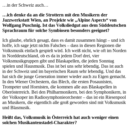
…in der Schweiz auch…
…ich denke da an die Strottern mit den Musikern der
Jazzwerkstatt Wien, an Projekte wie „Alpine Aspects“ von
Wolfgang Puschnig. Ist das Volksliedgut aus dem Süddeutschen
Sprachraum für solche Symbiosen besonders geeignet?
Ich glaube, ehrlich gesagt, dass es damit zusammen hängt – und ich
hoffe, ich sage jetzt nichts Falsches – dass in diesen Regionen die
Volksmusik einfach gespielt wird. Ich weiß nicht, wie oft im Norden
in Norddeutschland, ob es da in jedem Dorf drei, vier
Volksmusikgruppen gibt und Blaskapellen, die jeden Sonntag
spielen und Hausmusik. Das ist bei uns sehr lebendig. Das ist auch
in der Schweiz und im bayerischen Raum sehr lebendig. Und das
hat sich die junge Generation immer wieder auch zu Eigen gemacht.
In den Wiener Orchestern, das Blech, die ersten Posaunisten,
Trompeter und Hornisten, die kommen alle aus Blaskapellen in
Oberösterreich. Bei den Philharmonikern, bei den Symphonikern, in
der Volksoper im Radiosymphonieorchester – das ist ein Riesenpool
an Musikern, die eigentlich alle groß geworden sind mit Volksmusik
und Blasmusik.
Heißt das, Volksmusik in Österreich hat auch weniger einen
solchen Musikantenstadel-Charakter?