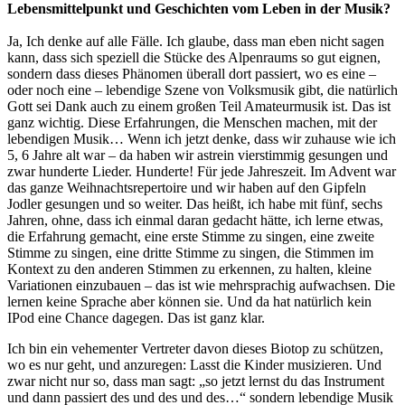
Lebensmittelpunkt und Geschichten vom Leben in der Musik?
Ja, Ich denke auf alle Fälle. Ich glaube, dass man eben nicht sagen
kann, dass sich speziell die Stücke des Alpenraums so gut eignen,
sondern dass dieses Phänomen überall dort passiert, wo es eine –
oder noch eine – lebendige Szene von Volksmusik gibt, die natürlich
Gott sei Dank auch zu einem großen Teil Amateurmusik ist. Das ist
ganz wichtig. Diese Erfahrungen, die Menschen machen, mit der
lebendigen Musik… Wenn ich jetzt denke, dass wir zuhause wie ich
5, 6 Jahre alt war – da haben wir astrein vierstimmig gesungen und
zwar hunderte Lieder. Hunderte! Für jede Jahreszeit. Im Advent war
das ganze Weihnachtsrepertoire und wir haben auf den Gipfeln
Jodler gesungen und so weiter. Das heißt, ich habe mit fünf, sechs
Jahren, ohne, dass ich einmal daran gedacht hätte, ich lerne etwas,
die Erfahrung gemacht, eine erste Stimme zu singen, eine zweite
Stimme zu singen, eine dritte Stimme zu singen, die Stimmen im
Kontext zu den anderen Stimmen zu erkennen, zu halten, kleine
Variationen einzubauen – das ist wie mehrsprachig aufwachsen. Die
lernen keine Sprache aber können sie. Und da hat natürlich kein
IPod eine Chance dagegen. Das ist ganz klar.
Ich bin ein vehementer Vertreter davon dieses Biotop zu schützen,
wo es nur geht, und anzuregen: Lasst die Kinder musizieren. Und
zwar nicht nur so, dass man sagt: „so jetzt lernst du das Instrument
und dann passiert des und des und des…“ sondern lebendige Musik