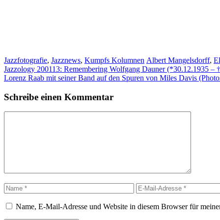
Kategorien
Schlagwörter
Jazzfotografie
,
Jazznews
,
Kumpfs Kolumnen
Albert Mangelsdorff
,
E
Jazzology 200113: Remembering Wolfgang Dauner (*30.12.1935 – †
Lorenz Raab mit seiner Band auf den Spuren von Miles Davis (Photo
Schreibe einen Kommentar
Kommentar
Name
E-
Mail-
Adresse
Name, E-Mail-Adresse und Website in diesem Browser für meine