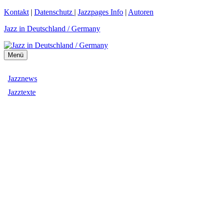
Zum
Kontakt
|
Datenschutz
|
Jazzpages Info
|
Autoren
Inhalt
Jazz in Deutschland / Germany
springen
Menü
Jazznews
Jazztexte