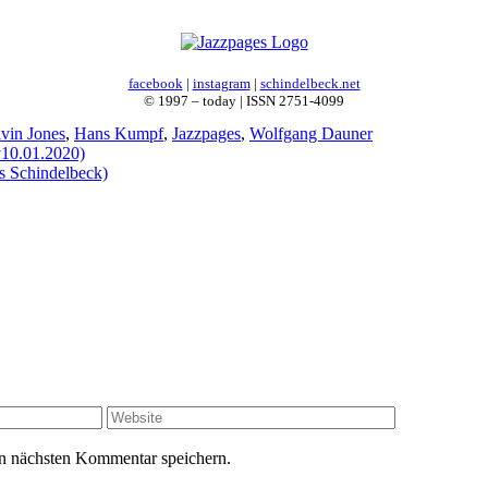
facebook
|
instagram
|
schindelbeck.net
© 1997 – today | ISSN 2751-4099
lvin Jones
,
Hans Kumpf
,
Jazzpages
,
Wolfgang Dauner
10.01.2020)
s Schindelbeck)
Website
n nächsten Kommentar speichern.