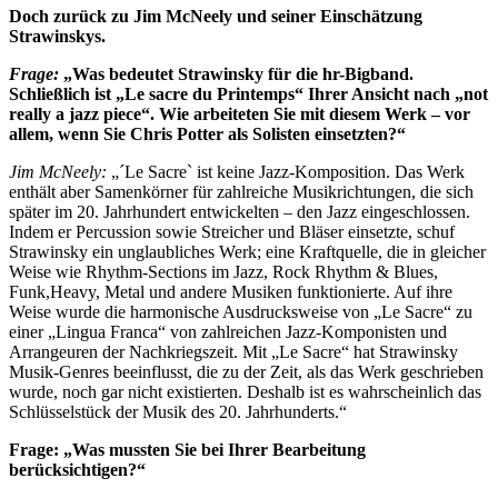
Doch zurück zu Jim McNeely und seiner Einschätzung
Strawinskys.
Frage:
„Was bedeutet Strawinsky für die hr-Bigband.
Schließlich ist „Le sacre du Printemps“ Ihrer Ansicht nach „not
really a jazz piece“. Wie arbeiteten Sie mit diesem Werk – vor
allem, wenn Sie Chris Potter als Solisten einsetzten?“
Jim McNeely:
„´Le Sacre` ist keine Jazz-Komposition. Das Werk
enthält aber Samenkörner für zahlreiche Musikrichtungen, die sich
später im 20. Jahrhundert entwickelten – den Jazz eingeschlossen.
Indem er Percussion sowie Streicher und Bläser einsetzte, schuf
Strawinsky ein unglaubliches Werk; eine Kraftquelle, die in gleicher
Weise wie Rhythm-Sections im Jazz, Rock Rhythm & Blues,
Funk,Heavy, Metal und andere Musiken funktionierte. Auf ihre
Weise wurde die harmonische Ausdrucksweise von „Le Sacre“ zu
einer „Lingua Franca“ von zahlreichen Jazz-Komponisten und
Arrangeuren der Nachkriegszeit. Mit „Le Sacre“ hat Strawinsky
Musik-Genres beeinflusst, die zu der Zeit, als das Werk geschrieben
wurde, noch gar nicht existierten. Deshalb ist es wahrscheinlich das
Schlüsselstück der Musik des 20. Jahrhunderts.“
Frage: „Was mussten Sie bei Ihrer Bearbeitung
berücksichtigen?“