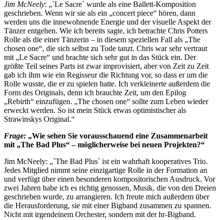
Jim McNeely
: „`Le Sacre` wurde als eine Ballett-Komposition
geschrieben. Wenn wir sie als ein „concert piece“ hören, dann
werden uns die innewohnende Energie und der visuelle Aspekt der
Tänzer entgehen. Wie ich bereits sagte, ich betrachte Chris Potters
Rolle als die einer Tänzerin – in diesem speziellen Fall als „The
chosen one“, die sich selbst zu Tode tanzt. Chris war sehr vertraut
mit „Le Sacre“ und brachte sich sehr gut in das Stück ein. Der
größte Teil seines Parts ist zwar improvisiert, aber von Zeit zu Zeit
gab ich ihm wie ein Regisseur die Richtung vor, so dass er um die
Rolle wusste, die er zu spielen hatte. Ich verkleinerte außerdem die
Form des Originals, denn ich brauchte Zeit, um den Epilog
„Rebirth“ einzufügen. „The chosen one“ sollte zum Leben wieder
erweckt werden. So ist mein Stück etwas optimistischer als
Strawinskys Original.“
Frage:
„Wie sehen Sie vorausschauend eine Zusammenarbeit
mit „The Bad Plus“ – möglicherweise bei neuen Projekten?“
Jim McNeely: „`The Bad Plus` ist ein wahrhaft kooperatives Trio.
Jedes Mitglied nimmt seine einzigartige Rolle in der Formation an
und verfügt über einen besonderen kompositorischen Ausdruck. Vor
zwei Jahren habe ich es richtig genossen, Musik, die von den Dreien
geschrieben wurde, zu arrangieren. Ich freute mich außerdem über
die Herausforderung, sie mit einer Bigband zusammen zu spannen.
Nicht mit irgendeinem Orchester, sondern mit der hr-Bigband.