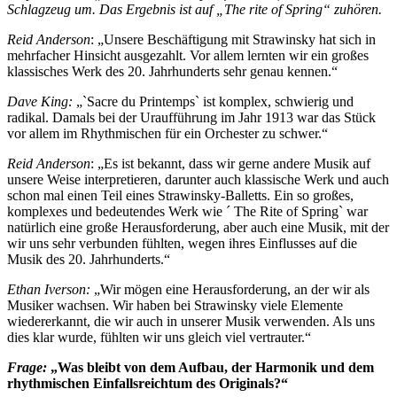
Schlagzeug um. Das Ergebnis ist auf „The rite of Spring“ zuhören.
Reid Anderson
: „Unsere Beschäftigung mit Strawinsky hat sich in
mehrfacher Hinsicht ausgezahlt. Vor allem lernten wir ein großes
klassisches Werk des 20. Jahrhunderts sehr genau kennen.“
Dave King:
„`Sacre du Printemps` ist komplex, schwierig und
radikal. Damals bei der Uraufführung im Jahr 1913 war das Stück
vor allem im Rhythmischen für ein Orchester zu schwer.“
Reid Anderson
: „Es ist bekannt, dass wir gerne andere Musik auf
unsere Weise interpretieren, darunter auch klassische Werk und auch
schon mal einen Teil eines Strawinsky-Balletts. Ein so großes,
komplexes und bedeutendes Werk wie ´ The Rite of Spring` war
natürlich eine große Herausforderung, aber auch eine Musik, mit der
wir uns sehr verbunden fühlten, wegen ihres Einflusses auf die
Musik des 20. Jahrhunderts.“
Ethan Iverson:
„Wir mögen eine Herausforderung, an der wir als
Musiker wachsen. Wir haben bei Strawinsky viele Elemente
wiedererkannt, die wir auch in unserer Musik verwenden. Als uns
dies klar wurde, fühlten wir uns gleich viel vertrauter.“
Frage:
„Was bleibt von dem Aufbau, der Harmonik und dem
rhythmischen Einfallsreichtum des Originals?“