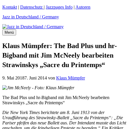
Zum
Kontakt
|
Datenschutz
|
Jazzpages Info
|
Autoren
Inhalt
Jazz in Deutschland / Germany
springen
Menü
Klaus Mümpfer: The Bad Plus und hr-
Bigband mit Jim McNeely bearbeiten
Strawinskys „Sacre du Printemps“
9. Mai 2018
7. Juni 2014
von
Klaus Mümpfer
The Bad Plus und hr-Bigband mit Jim McNeely bearbeiten
Strawinskys „Sacre du Printemps“
Die New York Times berichtete am 8. Juni 1913 von der
Uraufführung des Strawinsky-Ballett „Sacre du Printemps“: „Die
Pariser pfeifen das neue Ballett aus. Der Intendant musste das Licht
anschalten, um die feindseligen Proteste zu beenden.“ Ein Kritiker