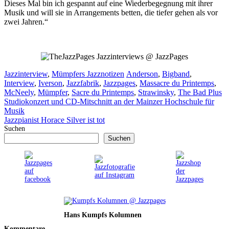
Dieses Mal bin ich gespannt auf eine Wiederbegegnung mit ihrer
Musik und will sie in Arrangements betten, die tiefer gehen als vor
zwei Jahren.“
Jazzinterviews @ JazzPages
Kategorien
Schlagwörter
Jazzinterview
,
Mümpfers Jazznotizen
Anderson
,
Bigband
,
Interview
,
Iverson
,
Jazzfabrik
,
Jazzpages
,
Massacre du Printemps
,
McNeely
,
Mümpfer
,
Sacre du Printemps
,
Strawinsky
,
The Bad Plus
Studiokonzert und CD-Mitschnitt an der Mainzer Hochschule für
Musik
Jazzpianist Horace Silver ist tot
Suchen
Suchen
Hans Kumpfs Kolumnen
Kommentare