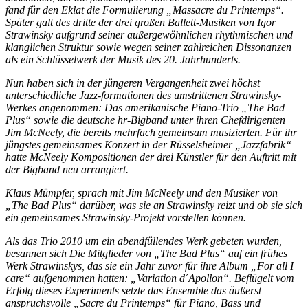
fand für den Eklat die Formulierung „Massacre du Printemps“.
Später galt des dritte der drei großen Ballett-Musiken von Igor
Strawinsky aufgrund seiner außergewöhnlichen rhythmischen und
klanglichen Struktur sowie wegen seiner zahlreichen Dissonanzen
als ein Schlüsselwerk der Musik des 20. Jahrhunderts.
Nun haben sich in der jüngeren Vergangenheit zwei höchst
unterschiedliche Jazz-formationen des umstrittenen Strawinsky-
Werkes angenommen: Das amerikanische Piano-Trio „The Bad
Plus“ sowie die deutsche hr-Bigband unter ihren Chefdirigenten
Jim McNeely, die bereits mehrfach gemeinsam musizierten. Für ihr
jüngstes gemeinsames Konzert in der Rüsselsheimer „Jazzfabrik“
hatte McNeely Kompositionen der drei Künstler für den Auftritt mit
der Bigband neu arrangiert.
Klaus Mümpfer, sprach mit Jim McNeely und den Musiker von
„The Bad Plus“ darüber, was sie an Strawinsky reizt und ob sie sich
ein gemeinsames Strawinsky-Projekt vorstellen können.
Als das Trio 2010 um ein abendfüllendes Werk gebeten wurden,
besannen sich Die Mitglieder von „The Bad Plus“ auf ein frühes
Werk Strawinskys, das sie ein Jahr zuvor für ihre Album „For all I
care“ aufgenommen hatten: „Variation d´Apollon“. Beflügelt vom
Erfolg dieses Experiments setzte das Ensemble das äußerst
anspruchsvolle „Sacre du Printemps“ für Piano, Bass und