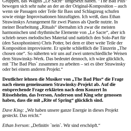
Gruppen, das Wagnis „Le Sacre“ umgesetzt haben. “The Bad Plus“
bewegen sich sehr nahe an der an der Original-Komposition – auch
wenn sie Passagen oder Teile für Bass und Schlagzeug schufen
sowie einige Improvisationen hinzufügten. Ich weiß, dass Ethan
Strawinskys Arrangement für zwei Pianos als Quelle nutzte. In
meiner Bearbeitung „Rituals“ übernahm ich zwar die meisten
harmonischen und rhythmische Elemente von „Le Sacre“, aber ich
schrieb neues melodisches Material und natürlich den Solo-Part für
(den Saxophonisten) Chris Potter, bei dem er über weite Teile der
Komposition improvisierte. Er spielte schließlich die Tänzerin „The
chosen one“. So näherten wir uns auf zwei unterschiedliche Weisen
dem Strawinsky-Werk. Das bedeutet dennoch, ich wäre glücklich,
mit `The Bad Plus` zusammen zu arbeiten – sei es über Strawinsky
oder bei einem anderen Projekt.“
Deutlicher lehnen die Musiker von „The Bad Plus“ die Frage
nach einem gemeinsamen Strawinsky-Projekt ab. Auf die
entsprechende Frage erklärten nach dem Konzert In
Rüsselsheim, das Iverson, Anderson und King sehr genossen
haben, dass die mit „Rite of Spring“ glücklich sind.
Dave King:
„Wir haben unsere ganze Energie in dieses Projekt
gesteckt. Das reicht.“
Ethan Iverson
: „Definitiv `nein`. Wir sind erschöpft.“