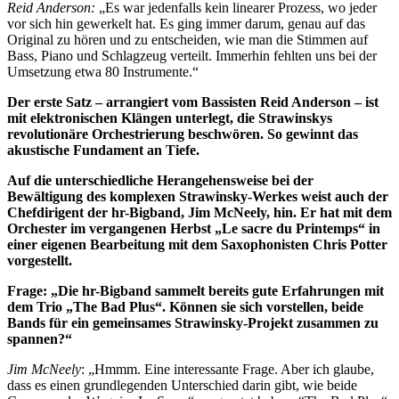
Reid Anderson:
„Es war jedenfalls kein linearer Prozess, wo jeder
vor sich hin gewerkelt hat. Es ging immer darum, genau auf das
Original zu hören und zu entscheiden, wie man die Stimmen auf
Bass, Piano und Schlagzeug verteilt. Immerhin fehlten uns bei der
Umsetzung etwa 80 Instrumente.“
Der erste Satz – arrangiert vom Bassisten Reid Anderson – ist
mit elektronischen Klängen unterlegt, die Strawinskys
revolutionäre Orchestrierung beschwören. So gewinnt das
akustische Fundament an Tiefe.
Auf die unterschiedliche Herangehensweise bei der
Bewältigung des komplexen Strawinsky-Werkes weist auch der
Chefdirigent der hr-Bigband, Jim McNeely, hin. Er hat mit dem
Orchester im vergangenen Herbst „Le sacre du Printemps“ in
einer eigenen Bearbeitung mit dem Saxophonisten Chris Potter
vorgestellt.
Frage: „Die hr-Bigband sammelt bereits gute Erfahrungen mit
dem Trio „The Bad Plus“. Können sie sich vorstellen, beide
Bands für ein gemeinsames Strawinsky-Projekt zusammen zu
spannen?“
Jim McNeely
: „Hmmm. Eine interessante Frage. Aber ich glaube,
dass es einen grundlegenden Unterschied darin gibt, wie beide