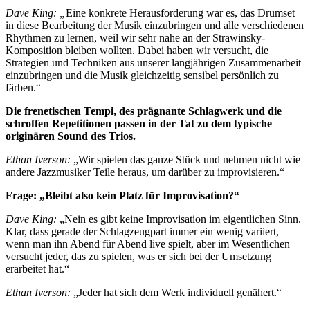
Dave King: „
Eine konkrete Herausforderung war es, das Drumset
in diese Bearbeitung der Musik einzubringen und alle verschiedenen
Rhythmen zu lernen, weil wir sehr nahe an der Strawinsky-
Komposition bleiben wollten. Dabei haben wir versucht, die
Strategien und Techniken aus unserer langjährigen Zusammenarbeit
einzubringen und die Musik gleichzeitig sensibel persönlich zu
färben.“
Die frenetischen Tempi, des prägnante Schlagwerk und die
schroffen Repetitionen passen in der Tat zu dem typische
originären Sound des Trios.
Ethan Iverson:
„Wir spielen das ganze Stück und nehmen nicht wie
andere Jazzmusiker Teile heraus, um darüber zu improvisieren.“
Frage: „Bleibt also kein Platz für Improvisation?“
Dave King:
„Nein es gibt keine Improvisation im eigentlichen Sinn.
Klar, dass gerade der Schlagzeugpart immer ein wenig variiert,
wenn man ihn Abend für Abend live spielt, aber im Wesentlichen
versucht jeder, das zu spielen, was er sich bei der Umsetzung
erarbeitet hat.“
Ethan Iverson:
„Jeder hat sich dem Werk individuell genähert.“