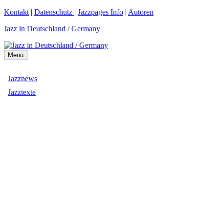
Zum
Kontakt
|
Datenschutz
|
Jazzpages Info
|
Autoren
Inhalt
Jazz in Deutschland / Germany
springen
Menü
Jazznews
Jazztexte