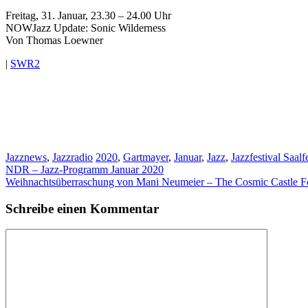
Freitag, 31. Januar, 23.30 – 24.00 Uhr
NOWJazz Update: Sonic Wilderness
Von Thomas Loewner
|
SWR2
Kategorien
Schlagwörter
Jazznews
,
Jazzradio
2020
,
Gartmayer
,
Januar
,
Jazz
,
Jazzfestival Saalf
NDR – Jazz-Programm Januar 2020
Weihnachtsüberraschung von Mani Neumeier – The Cosmic Castle Fes
Schreibe einen Kommentar
Kommentar