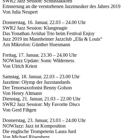
SWR2 Jazz Session: Schlussakkord
Erinnerung an die verstorbenen Jazzmusiker des Jahres 2019
Von Julia Neupert
Donnerstag, 16. Januar, 22.03 – 24.00 Uhr
SWR2 Jazz Session: Klangmagie
Das Yonathan Avishai Trio beim Festival Enjoy
Jazz 2019 im Mannheimer Jazzclub „Ella & Louis“
Am Mikrofon: Günther Huesmann
Freitag, 17. Januar, 23.30 – 24.00 Uhr
NOWJazz Update: Sonic Wilderness
Von Ulrich Kriest
Samstag, 18. Januar, 22.03 – 23.00 Uhr
Jazztime: Olymp der Jazzstandards
Der Tenorsaxofonist Benny Golson
Von Henry Altmann
Dienstag, 21. Januar, 21.03 – 22.00 Uhr
SWR2 Jazz Session: My Favorite Discs
Von Gerd Filtgen
Donnerstag, 23. Januar, 23.03 – 24.00 Uhr
NOWJazz: Jazz ist Komposition
Die englische Trompeterin Laura Jurd
Von Michael Rüsenberg