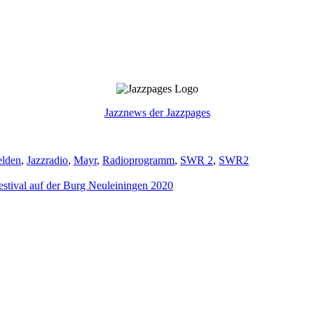
Jazznews der Jazzpages
elden
,
Jazzradio
,
Mayr
,
Radioprogramm
,
SWR 2
,
SWR2
tival auf der Burg Neuleiningen 2020