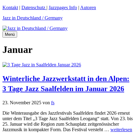
Zum
Kontakt
|
Datenschutz
|
Jazzpages Info
|
Autoren
Inhalt
Jazz in Deutschland / Germany
springen
Menü
Januar
Winterliche Jazzwerkstatt in den Alpen:
3 Tage Jazz Saalfelden im Januar 2026
23. November 2025
von
fs
Die Winterausgabe des Jazzfestivals Saalfelden findet 2026 erneut
unter dem Titel „3 Tage Jazz Saalfelden Leogang“ statt. Von 23. bis
25. Januar wird die Region zum Schauplatz zeitgenössischer
Jazzmusik in kompakter Form. Das Festival versteht …
weiterlesen