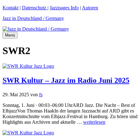
Zum
Kontakt
|
Datenschutz
|
Jazzpages Info
|
Autoren
Inhalt
Jazz in Deutschland / Germany
springen
Menü
SWR2
SWR Kultur – Jazz im Radio Juni 2025
29. Mai 2025
von
fs
Sonntag, 1. Juni · 00:03–06:00 UhrARD Jazz. Die Nacht – Best of
ElbjazzVon Thomas HaakIn der langen Jazznacht auf ARD gibt es
Konzertmitschnitte vom Elbjazz-Festival in Hamburg. Zu hören sind
Highlights aus Archiven und aktuelle …
weiterlesen