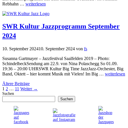
Rebhahn …
weiterlesen
SWR Kultur Jazzprogramm September
2024
10. September 2024
10. September 2024
von
fs
Susanna Gartmayer – Jazzfestival Saalfelden 2019 – Photo:
SchindelbeckSendung am 22.9. von Nina Polaschegg So 01.09.
19:36 – 20:00 UHRSWR Kultur Big Time JazzJazz-Orchester, Big
Band, Oktett – hier kommt Musik mit Vielen! Im Big …
weiterlesen
Ältere Beiträge
Seite
Seite
Seite
1
2
…
11
Weiter
→
Suchen
Suchen