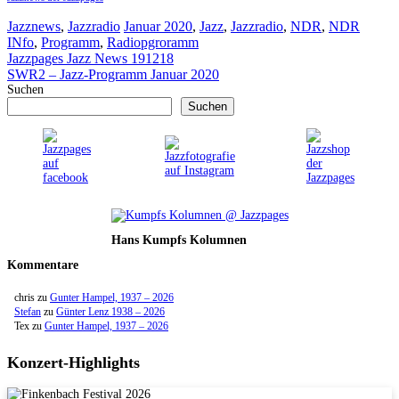
Kategorien
Schlagwörter
Jazznews
,
Jazzradio
Januar 2020
,
Jazz
,
Jazzradio
,
NDR
,
NDR
INfo
,
Programm
,
Radiopgroramm
Jazzpages Jazz News 191218
SWR2 – Jazz-Programm Januar 2020
Suchen
Suchen
Hans Kumpfs Kolumnen
Kommentare
chris
zu
Gunter Hampel, 1937 – 2026
Stefan
zu
Günter Lenz 1938 – 2026
Tex
zu
Gunter Hampel, 1937 – 2026
Konzert-Highlights