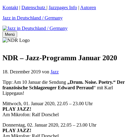
Zum
Kontakt
|
Datenschutz
|
Jazzpages Info
|
Autoren
Inhalt
Jazz in Deutschland / Germany
springen
Menü
NDR – Jazz-Programm Januar 2020
18. Dezember 2019
von
Jazz
Tipp: Am 10 Januar die Sendung
„Drum. Noise. Poetry.“ Der
französische Schlagzeuger Edward Perraud
“ mit Karl
Lippegaus!
Mittwoch, 01. Januar 2020, 22.05 – 23.00 Uhr
PLAY JAZZ!
Am Mikrofon: Ralf Dorschel
Donnerstag, 02. Januar 2020, 22.05 – 23.00 Uhr
PLAY JAZZ!
Am Mikrofon: Ralf Dorschel