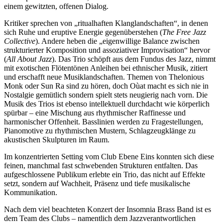
einem gewitzten, offenen Dialog.
Kritiker sprechen von „ritualhaften Klanglandschaften“, in denen
sich Ruhe und eruptive Energie gegenüberstehen (
The Free Jazz
Collective
). Andere heben die „eigenwillige Balance zwischen
strukturierter Komposition und assoziativer Improvisation“ hervor
(
All About Jazz
). Das Trio schöpft aus dem Fundus des Jazz, nimmt
mit exotischen Flötentönen Anleihen bei ethnischer Musik, zitiert
und erschafft neue Musiklandschaften. Themen von Thelonious
Monk oder Sun Ra sind zu hören, doch Oùat macht es sich nie in
Nostalgie gemütlich sondern spielt stets neugierig nach vorn. Die
Musik des Trios ist ebenso intellektuell durchdacht wie körperlich
spürbar – eine Mischung aus rhythmischer Raffinesse und
harmonischer Offenheit. Basslinien werden zu Fragestellungen,
Pianomotive zu rhythmischen Mustern, Schlagzeugklänge zu
akustischen Skulpturen im Raum.
Im konzentrierten Setting vom Club Ebene Eins konnten sich diese
feinen, manchmal fast schwebenden Strukturen entfalten. Das
aufgeschlossene Publikum erlebte ein Trio, das nicht auf Effekte
setzt, sondern auf Wachheit, Präsenz und tiefe musikalische
Kommunikation.
Nach dem viel beachteten Konzert der Insomnia Brass Band ist es
dem Team des Clubs – namentlich dem Jazzverantwortlichen