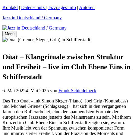
Zum
Kontakt
|
Datenschutz
|
Jazzpages Info
|
Autoren
Inhalt
Jazz in Deutschland / Germany
springen
Menü
Oùat – Klangrituale zwischen Struktur
und Freiheit – live im Club Ebene Eins in
Schifferstadt
6. Mai 2025
4. Mai 2025
von
Frank Schindelbeck
Das Trio Oùat – mit Simon Sieger (Piano), Joel Grip (Kontrabass)
und Michael Griener (Schlagzeug) – hat sich in den vergangenen
Jahren den Ruf erarbeitet, eine der spannendsten Formate der
europäischen Jazzszene jenseits des Mainstreams zu sein. Mit ihrem
Konzert im Club Ebene Eins in Schifferstadt zeigten sie, warum:
Ihre Musik lebt von der Spannung zwischen komponierter Form
und improvisierter Freiheit, von der Präzision des Moments und