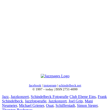
facebook
|
instagram
|
schindelbeck.net
© 1997 – today | ISSN 2751-4099
Kategorien
Schlagwörter
Jazz
,
Jazzkonzert
,
Schindelbeck Fotografie
Club Ebene Eins
,
Frank
Schindelbeck
,
Jazzfotografie
,
Jazzkonzert
,
Joel Grip
,
Mani
Neumeier
,
Michael Griener
,
Ouat
,
Schifferstadt
,
Simon Sieger
,
Thorsten Buchenau