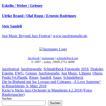
Eskelin / Weber / Griener
Ulrike Brand / Olaf Rupp / Ernesto Rodrigues
Sten Sandell
Just Music Beyond Jazz Festival
|
www.jazzfotografie.de
.
facebook
|
instagram
|
schindelbeck.net
© 1997 – today | ISSN 2751-4099
Kategorien
Schlagwörter
Jazzfestival
,
Jazzfotografie
,
Schindelbeck Fotografie
2018
,
Draksler
,
Eskelin
,
EWG
,
Griener
,
Jazzfotografie
,
Just Music
,
Lilinger
,
Oberg
,
Punkt.Vrt.Plastik
,
Risser
,
Sandell
,
Sauer
,
Schindelbeck
Die hr-Bigband mit Joe Lovano und Coltranes „A Love Supreme“
in Rüsselsheim, 9. März 2018
Kicks’n Sticks Jazz-Orchester in Mannheim 4.2.2018 (Fotos
Rinderspacher)
Suchen
Suchen