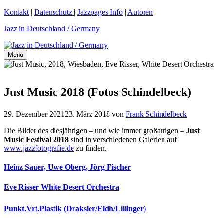
Zum
Kontakt
|
Datenschutz
|
Jazzpages Info
|
Autoren
Inhalt
Jazz in Deutschland / Germany
springen
Menü
Just Music 2018 (Fotos Schindelbeck)
29. Dezember 2021
23. März 2018
von
Frank Schindelbeck
Die Bilder des diesjährigen – und wie immer großartigen –
Just
Music Festival 2018
sind in verschiedenen Galerien auf
www.jazzfotografie.de
zu finden.
Heinz Sauer, Uwe Oberg, Jörg Fischer
Eve Risser White Desert Orchestra
Punkt.Vrt.Plastik (Draksler/Eldh/Lillinger)