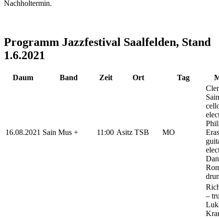
Nachholtermin.
Programm Jazzfestival Saalfelden, Stand
1.6.2021
Daum
Band
Zeit
Ort
Tag
M
Cle
Sain
cell
elec
Phil
16.08.2021
Sain Mus +
11:00
Asitz TSB
MO
Era
guit
elec
Dan
Rom
dru
Ric
– tr
Luk
Kra