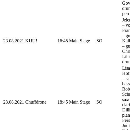
Gova
dru
perc
Jele
– vo
Fra
– gu
23.08.2021
KUU!
16:45
Main Stage
SO
Kal
– gu
Chri
Lill
dru
Lisa
Hof
– s
bass
Rob
Sch
sax
23.08.2021
Chuffdrone
18:45
Main Stage
SO
clar
Dill
pian
Fers
Judi