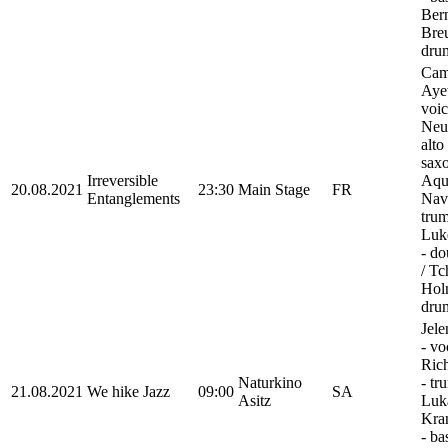
Ber
Breu
dru
Cam
Aye
voic
Neur
alto
sax
Irreversible
Aqu
20.08.2021
23:30
Main Stage
FR
Entanglements
Nav
trum
Luk
- do
/ Tc
Hol
dru
Jele
- vo
Ric
Naturkino
- tr
21.08.2021
We hike Jazz
09:00
SA
Asitz
Luk
Kra
- ba