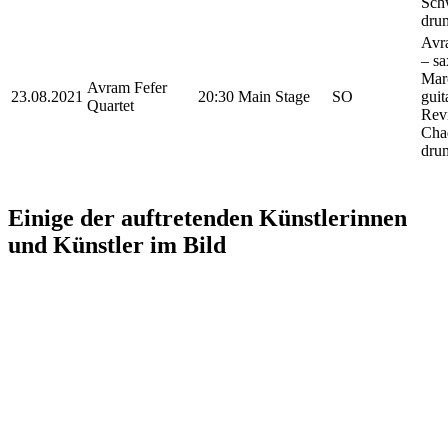
Sch
dru
Avr
– s
Marc
Avram Fefer
23.08.2021
20:30
Main Stage
SO
guit
Quartet
Revi
Cha
dru
Einige der auftretenden Künstlerinnen
und Künstler im Bild