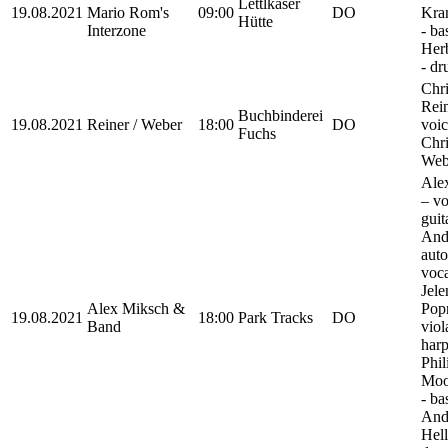
Lettlkaser
19.08.2021
Mario Rom's
09:00
DO
Kra
Hütte
Interzone
- ba
Herb
- d
Chri
Rein
Buchbinderei
19.08.2021
Reiner / Weber
18:00
DO
voic
Fuchs
Chri
Web
Ale
– vo
guit
And
auto
voca
Jele
Alex Miksch &
Popr
19.08.2021
18:00
Park Tracks
DO
Band
viol
harp
Phil
Moo
- ba
And
Hel