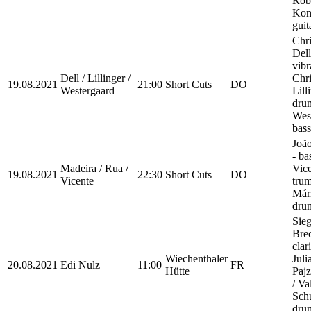
Rob
Kon
guit
Chri
Dell
vibr
Dell / Lillinger /
Chri
19.08.2021
21:00
Short Cuts
DO
Westergaard
Lill
drum
Wes
bass
Joã
- ba
Madeira / Rua /
Vice
19.08.2021
22:30
Short Cuts
DO
Vicente
trum
Már
dru
Sie
Brec
clari
Wiechenthaler
Jul
20.08.2021
Edi Nulz
11:00
FR
Hütte
Pajz
/ Va
Schu
dru