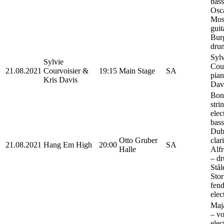
bass
Osc
Mos
guit
Bur
dru
Sylv
Sylvie
Cour
21.08.2021
Courvoisier &
19:15
Main Stage
SA
pian
Kris Davis
Dav
Bon
stri
elec
bass
Dub
Otto Gruber
clari
21.08.2021
Hang Em High
20:00
SA
Halle
Alf
– dr
Stål
Stor
fend
elec
Maj
– vo
elec