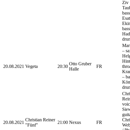
Ziv
Tau
bass
Esat
Ekin
bass
Had
dru
Mart
– s
Hel
Hint
Otto Gruber
20.08.2021
Vegeta
20:30
FR
thro
Halle
Kra
– ba
Kön
dru
Chri
Rein
voic
Siew
guit
Christian Reiner
Chri
20.08.2021
21:00
Nexus
FR
"Fünf"
Web