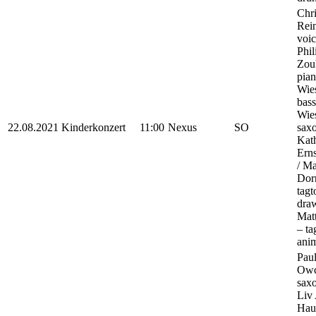
Chri
Rein
voic
Phil
Zou
pian
Wies
bass
Wie
22.08.2021
Kinderkonzert
11:00
Nexus
SO
sax
Kat
Ern
/ M
Dor
tagt
draw
Matt
– ta
ani
Paul
Owc
sax
Liv
Haus