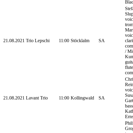
Bla
Stef
Slup
voic
tro
Mart
voic
21.08.2021
Trio Lepschi
11:00
Stöcklalm
SA
clar
com
/ Mi
Kunz
guit
flute
com
Chri
Rein
voic
Sus
21.08.2021
Lavant Trio
11:00
Kollingwald
SA
Gar
bass
Kat
Ern
Phil
Gro