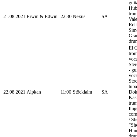
guit
Hub
trum
21.08.2021
Erwin & Edwin
22:30
Nexus
SA
Vale
Reit
Sim
Gra
dru
El C
tro
voca
Ste
- gui
voca
Stoc
tuba
22.08.2021
Alpkan
11:00
Stöcklalm
SA
Dok
Kast
trum
flug
corn
/ S
"Sh
Hinn
drum