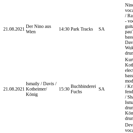
Nin
voca
/ Ra
- vo
Der Nino aus
guit
21.08.2021
14:30
Park Tracks
SA
Wien
pauT
bass
Dav
Wuki
drum
Kur
Kot
elec
bass
mod
Ismaily / Davis /
Buchbinderei
/ Kr
21.08.2021
Kotheimer/
15:30
SA
Fuchs
fend
König
/ S
Isma
dru
Kön
dru
Dev
voca