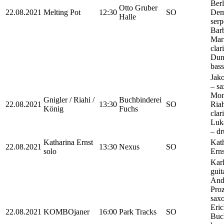
Berl
Otto Gruber
22.08.2021
Melting Pot
12:30
SO
Dem
Halle
serp
Bar
Mar
clar
Dun
bass
Jak
– s
Mon
Gnigler / Riahi /
Buchbinderei
22.08.2021
13:30
SO
Riah
König
Fuchs
clari
Luk
– d
Katharina Ernst
Kat
22.08.2021
13:30
Nexus
SO
solo
Ern
Karl
guit
And
Pro
sax
Eri
22.08.2021
KOMBOjaner
16:00
Park Tracks
SO
Buc