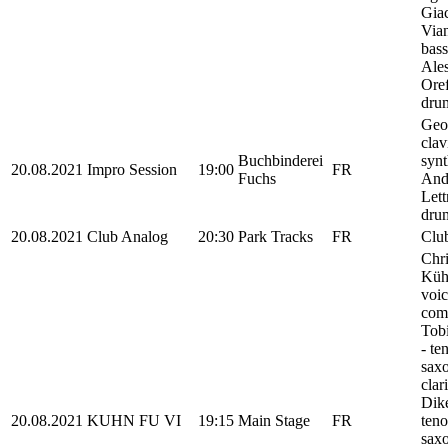
Gia
Vian
bass
Ale
Oref
dru
Geo
clav
Buchbinderei
synt
20.08.2021
Impro Session
19:00
FR
Fuchs
And
Lett
dru
20.08.2021
Club Analog
20:30
Park Tracks
FR
Clu
Chri
Kühn
voic
comp
Tobi
- te
sax
clar
Dik
20.08.2021
KUHN FU VI
19:15
Main Stage
FR
teno
sax