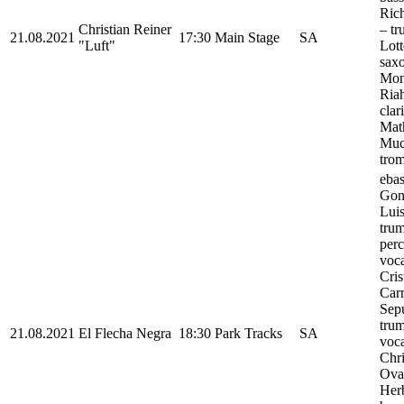
Ric
Christian Reiner
– tr
21.08.2021
17:30
Main Stage
SA
"Luft"
Lot
sax
Mon
Riah
clari
Mat
Muc
tro
ebas
Gon
Luis
trum
perc
voca
Cris
Car
Sep
trum
21.08.2021
El Flecha Negra
18:30
Park Tracks
SA
voca
Chri
Ova
Her