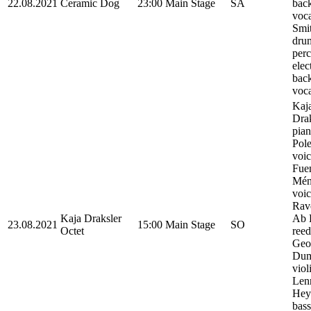
22.08.2021
Ceramic Dog
23:00
Main Stage
SA
bac
voca
Smit
dru
perc
elec
bac
voca
Kaj
Drak
pian
Pole
voic
Fue
Mén
voic
Rave
Kaja Draksler
Ab 
23.08.2021
15:00
Main Stage
SO
Octet
reed
Geo
Dumi
viol
Len
Hey
bas