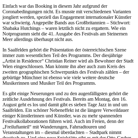
Einfach war das Booking in diesem Jahr aufgrund der
Coronabedingungen nicht. Es musste mit verschiedenen Varianten
jongliert werden, speziell das Engagement internationaler Künstler
war schwierig. Angepeilte Bands aus Großbritannien – Stichwort:
Shabaka Hutchings – waren letztlich nicht zu ergattern. Wie ein
Notprogramm sieht die 41. Ausgabe des Festivals am Steinernen
Meer allerdings überhaupt nicht aus.
In Saalfelden gehört die Präsentation der österreichischen Szene
immer zum wesentlichen Teil des Programms. Der diesjährige
„Artist in Residence“ Christian Reiner wird als Bewohner der Stadt
Wien eingeschlossen. Man könnte ihn aber auch zum Kreis des
zweiten geographischen Schwerpunkts des Festivals zählen – der
gebürtige Münchner ist ebenso wie viele weitere deutsche
Musikerinnen und Musiker Teil des Programms.
Es gibt einige Neuerungen und zu den augenfälligsten gehört die
zeitliche Ausdehnung des Festivals. Bereits am Montag, den 16.
August geht es los und damit gibt es sieben Tage Jazz in und um
Saalfelden. Ein schöner Nebeneffekt ist die längere Verweildauer
einiger Künstlerinnen und Künstler, was zu mehr spannenden
Festivalkollaborationen führen wird. Auch im Freien, denn der
„Freiluftanteil“ mit Wanderungen, Fahrradtouren und
Veranstaltungen im – diesmal überdachten – Stadtpark nimmt
drastisch zu. Und eine neue Spielstätte gibt es mit der Otto-Gruber-