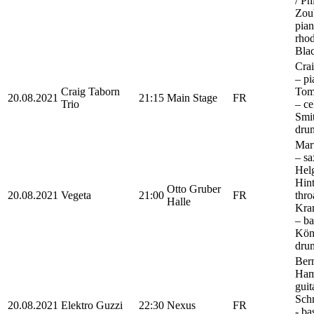
/ Ph
Zou
pian
rhod
Bla
Cra
– pi
Craig Taborn
Tom
20.08.2021
21:15
Main Stage
FR
Trio
– ce
Smi
dru
Mart
– s
Hel
Hint
Otto Gruber
20.08.2021
Vegeta
21:00
FR
thro
Halle
Kra
– ba
Kön
dru
Ber
Ham
guit
Sch
20.08.2021
Elektro Guzzi
22:30
Nexus
FR
- ba