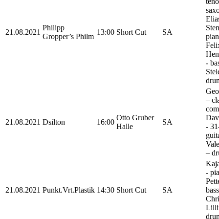
teno
sax
Elia
Philipp
Stem
21.08.2021
13:00
Short Cut
SA
Gropper’s Philm
pian
Feli
Hen
- ba
Stei
dru
Geo
– cl
comp
Otto Gruber
Dav
21.08.2021
Dsilton
16:00
SA
Halle
- 31
guit
Vale
– d
Kaj
- pi
Pett
21.08.2021
Punkt.Vrt.Plastik
14:30
Short Cut
SA
bass
Chri
Lill
dru