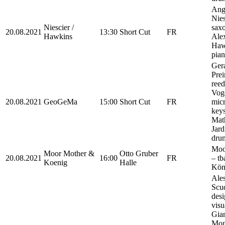
Ang
Nies
Niescier /
sax
20.08.2021
13:30
Short Cut
FR
Hawkins
Ale
Haw
pia
Ger
Prei
reed
Vog
20.08.2021
GeoGeMa
15:00
Short Cut
FR
micr
keys
Mat
Jard
dru
Moo
Moor Mother &
Otto Gruber
20.08.2021
16:00
FR
– tb
Koenig
Halle
Kön
Ales
Scud
desi
visu
Gia
Mon