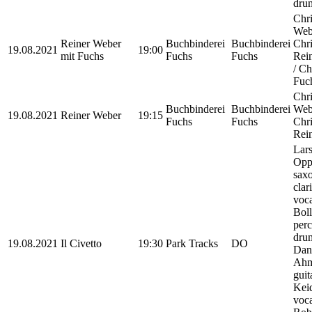
dru
Chri
Webe
Reiner Weber
Buchbinderei
Buchbinderei
Chri
19.08.2021
19:00
mit Fuchs
Fuchs
Fuchs
Rein
/ Ch
Fuc
Chri
Buchbinderei
Buchbinderei
Webe
19.08.2021
Reiner Weber
19:15
Fuchs
Fuchs
Chri
Rein
Lars
Opp
sax
clar
voca
Boll
perc
drum
19.08.2021
Il Civetto
19:30
Park Tracks
DO
Dan
Ahm
guit
Keid
voca