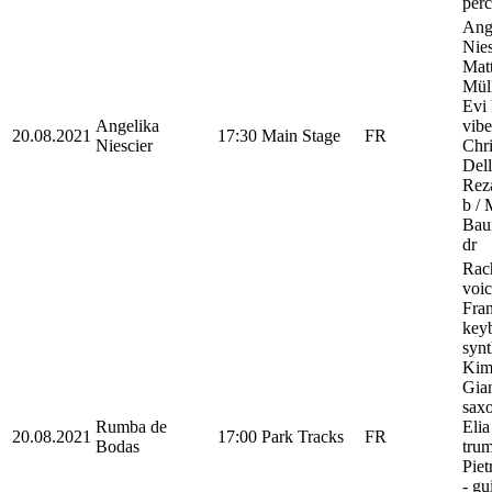
perc
Ang
Nies
Matt
Müll
Evi 
Angelika
vibe
20.08.2021
17:30
Main Stage
FR
Niescier
Chri
Dell
Reza
b / 
Bau
dr
Rac
voic
Fran
key
synt
Ki
Gian
sax
Rumba de
Elia
20.08.2021
17:00
Park Tracks
FR
Bodas
trum
Piet
- gui