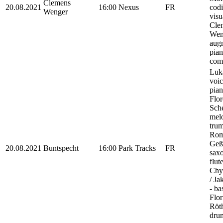
Clemens
20.08.2021
16:00
Nexus
FR
codi
Wenger
visu
Cle
Wen
aug
pian
com
Luk
voic
pian
Flor
Sche
mel
trum
Ro
Geß
20.08.2021
Buntspecht
16:00
Park Tracks
FR
sax
flut
Chyt
/ J
- ba
Flor
Röth
dru