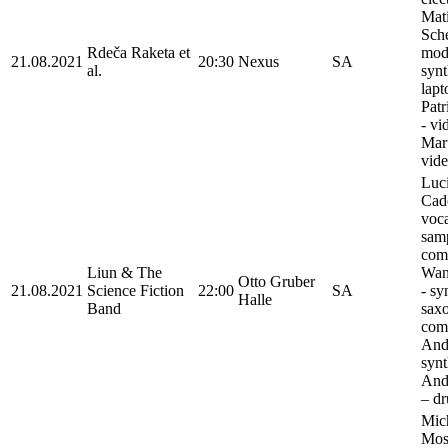
Mati
Sche
Rdeča Raketa et
mod
21.08.2021
20:30
Nexus
SA
al.
synt
lapt
Patr
- vi
Maru
vid
Luc
Cad
voca
samp
comp
Liun & The
Wan
Otto Gruber
21.08.2021
Science Fiction
22:00
SA
- sy
Halle
Band
sax
comp
Andi
synt
And
– d
Mic
Mos