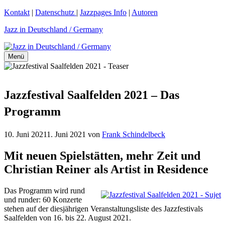
Zum
Kontakt
|
Datenschutz
|
Jazzpages Info
|
Autoren
Inhalt
Jazz in Deutschland / Germany
springen
Menü
Jazzfestival Saalfelden 2021 – Das
Programm
10. Juni 2021
1. Juni 2021
von
Frank Schindelbeck
Mit neuen Spielstätten, mehr Zeit und
Christian Reiner als Artist in Residence
Das Programm wird rund
und runder: 60 Konzerte
stehen auf der diesjährigen Veranstaltungsliste des Jazzfestivals
Saalfelden von 16. bis 22. August 2021.