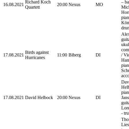
Richard Koch
– ba
16.08.2021
20:00
Nexus
MO
Quartett
Mic
Hor
pian
Kön
dru
Alex
guit
ukul
com
Birds against
17.08.2021
11:00
Biberg
DI
/ Vi
Hurricanes
Ham
pian
Sch
acc
Dav
Hel
pian
17.08.2021
David Helbock
20:00
Nexus
DI
Jans
guit
Lor
- tr
Tho
Lies