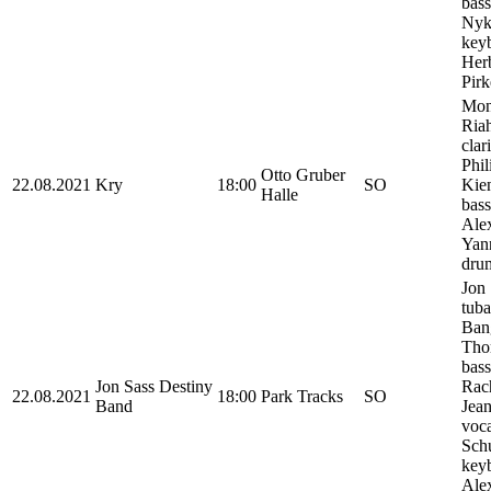
bass
Nyk
keyb
Her
Pirk
Mon
Riah
clar
Phil
Otto Gruber
22.08.2021
Kry
18:00
SO
Kien
Halle
bass
Ale
Yann
dru
Jon 
tuba
Ban
Tho
bass
Jon Sass Destiny
Rac
22.08.2021
18:00
Park Tracks
SO
Band
Jean
voca
Schu
keyb
Ale