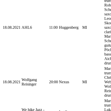
trum
Rob
Sch
sax
Leo
Sko
18.08.2021
AHL6
11:00
Huggenberg
MI
sax
clari
Mar
Sch
guit
Pöck
bass
Aic
dru
Mar
trum
Chri
Wolfgang
18.08.2021
20:00
Nexus
MI
Webe
Reisinger
Wol
Reis
dru
Mar
trum
We hike Jazz -
Luk