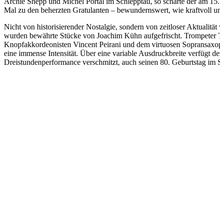
Archie Shepp und Michel Portal im Schlepptau, so scharte der am 15
Mal zu den beherzten Gratulanten – bewundernswert, wie kraftvoll und 
Nicht von historisierender Nostalgie, sondern von zeitloser Aktuali
wurden bewährte Stücke von Joachim Kühn aufgefrischt. Trompeter Ti
Knopfakkordeonisten Vincent Peirani und dem virtuosen Sopransaxoph
eine immense Intensität. Über eine variable Ausdruckbreite verfügt
Dreistundenperformance verschmitzt, auch seinen 80. Geburtstag im St