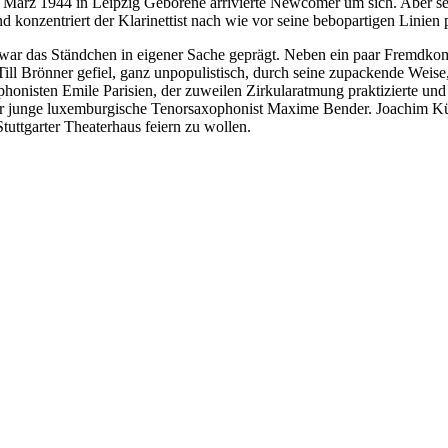
. März 1944 in Leipzig Geborene arrivierte Newcomer um sich. Aber se
konzentriert der Klarinettist nach wie vor seine bebopartigen Linien prä
tät war das Ständchen in eigener Sache geprägt. Neben ein paar Fremd
ll Brönner gefiel, ganz unpopulistisch, durch seine zupackende Weis
onisten Emile Parisien, der zuweilen Zirkularatmung praktizierte un
 der junge luxemburgische Tenorsaxophonist Maxime Bender. Joachim Kü
uttgarter Theaterhaus feiern zu wollen.