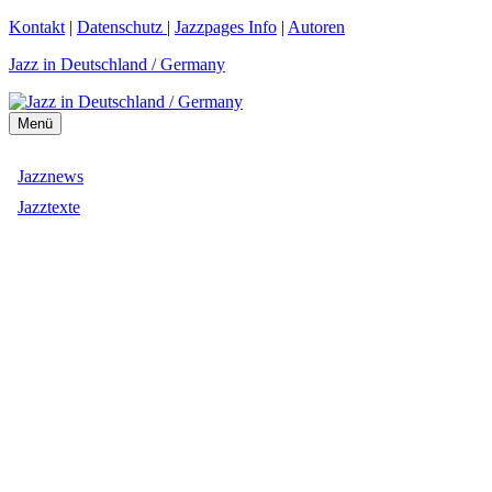
Zum
Kontakt
|
Datenschutz
|
Jazzpages Info
|
Autoren
Inhalt
Jazz in Deutschland / Germany
springen
Menü
Jazznews
Jazztexte