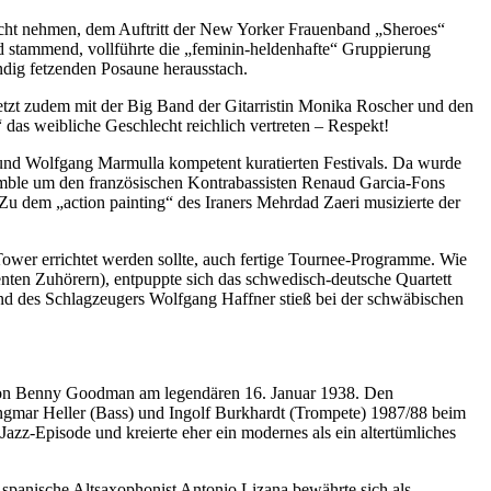
icht nehmen, dem Auftritt der New Yorker Frauenband „Sheroes“
d stammend, vollführte die „feminin-heldenhafte“ Gruppierung
ündig fetzenden Posaune herausstach.
etzt zudem mit der Big Band der Gitarristin Monika Roscher und den
as weibliche Geschlecht reichlich vertreten – Respekt!
nd Wolfgang Marmulla kompetent kuratierten Festivals. Da wurde
semble um den französischen Kontrabassisten Renaud Garcia-Fons
Zu dem „action painting“ des Iraners Mehrdad Zaeri musizierte der
ower errichtet werden sollte, auch fertige Tournee-Programme. Wie
nten Zuhörern), entpuppte sich das schwedisch-deutsche Quartett
nd des Schlagzeugers Wolfgang Haffner stieß bei der schwäbischen
 von Benny Goodman am legendären 16. Januar 1938. Den
, Ingmar Heller (Bass) und Ingolf Burkhardt (Trompete) 1987/88 beim
Jazz-Episode und kreierte eher ein modernes als ein altertümliches
panische Altsaxophonist Antonio Lizana bewährte sich als