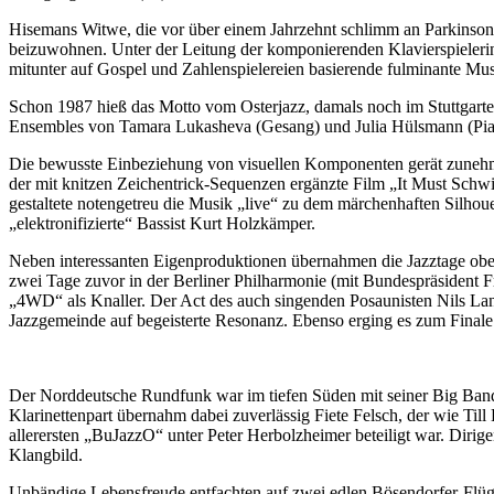
Hisemans Witwe, die vor über einem Jahrzehnt schlimm an Parkinson
beizuwohnen. Unter der Leitung der komponierenden Klavierspielerin
mitunter auf Gospel und Zahlenspielereien basierende fulminante Musi
Schon 1987 hieß das Motto vom Osterjazz, damals noch im Stuttgarte
Ensembles von Tamara Lukasheva (Gesang) und Julia Hülsmann (Piano)
Die bewusste Einbeziehung von visuellen Komponenten gerät zunehm
der mit knitzen Zeichentrick-Sequenzen ergänzte Film „It Must Schw
gestaltete notengetreu die Musik „live“ zu dem märchenhaften Silhou
„elektronifizierte“ Bassist Kurt Holzkämper.
Neben interessanten Eigenproduktionen übernahmen die Jazztage oben
zwei Tage zuvor in der Berliner Philharmonie (mit Bundespräsident 
„4WD“ als Knaller. Der Act des auch singenden Posaunisten Nils Lan
Jazzgemeinde auf begeisterte Resonanz. Ebenso erging es zum Finale 
Der Norddeutsche Rundfunk war im tiefen Süden mit seiner Big Ban
Klarinettenpart übernahm dabei zuverlässig Fiete Felsch, der wie Til
allerersten „BuJazzO“ unter Peter Herbolzheimer beteiligt war. Dirig
Klangbild.
Unbändige Lebensfreude entfachten auf zwei edlen Bösendorfer-Flüg