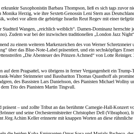
 erkrankte Saxophonistin Barbara Thompson, ließ es sich tags zuvor n
 Monika Herzig, wie ihre Sextett-Genossin Leni Stern aus Deutschlan
k, wobei vor allem die gebürtige Israelin Reut Regev mit einer tiefgr
r Stadtteil Wangen, „reichlich weiblich“. Damen-Dominanz herrschte j
. Zudem war bei der inzwischen traditionellen „London Jazz Night“ d
end zu einem weiteren Markenzeichen des von Werner Schretzmeier u
ing“ über das Blue-Note-Label präsentiert, und ein sechsköpfiges En
ettenstreifen „Die Abenteuer des Prinzen Achmed“ von Lotte Reiniger. 
 auf dem Pragsattel, wo übrigens in ferner Vergangenheit ein Trump-T
Frank-Walter Steinmeier und Bassbariton Thomas Quasthoff als promine
dgren, des Bassisten Lars Danielsson, des Pianisten Michael Wollny u
dem Trio des Pianisten Martin Tingvall.
d präsent – und zollte Tribut an das berühmte Carnegie-Hall-Konzert
l Brönner und seine Orchestermitstreiter Christopher Dell (Vibraphon)
ent Jörg Achim Keller erinnerte mit knappen Worten an diese rühmliche 
eln die beiden Kuba-Emigranten Omar Sosa und Marialy Pacheco, der s