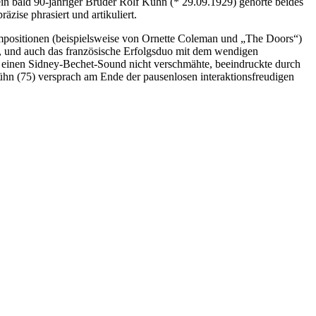
in bald 90-jähriger Bruder Rolf Kühn (* 29.09.1929) gehörte beides
zise phrasiert und artikuliert.
kompositionen (beispielsweise von Ornette Coleman und „The Doors“)
e, und auch das französische Erfolgsduo mit dem wendigen
d einen Sidney-Bechet-Sound nicht verschmähte, beeindruckte durch
hn (75) versprach am Ende der pausenlosen interaktionsfreudigen