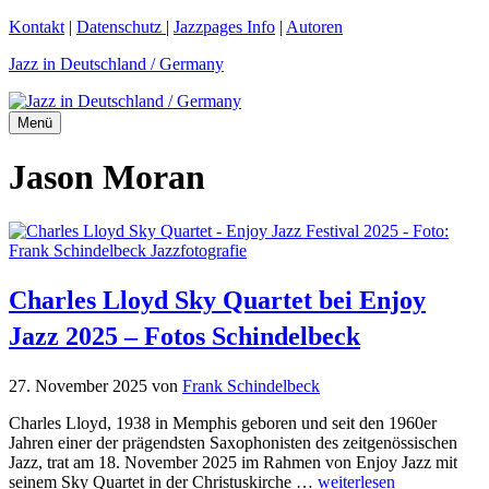
Zum
Kontakt
|
Datenschutz
|
Jazzpages Info
|
Autoren
Inhalt
Jazz in Deutschland / Germany
springen
Menü
Jason Moran
Charles Lloyd Sky Quartet bei Enjoy
Jazz 2025 – Fotos Schindelbeck
27. November 2025
von
Frank Schindelbeck
Charles Lloyd, 1938 in Memphis geboren und seit den 1960er
Jahren einer der prägendsten Saxophonisten des zeitgenössischen
Jazz, trat am 18. November 2025 im Rahmen von Enjoy Jazz mit
seinem Sky Quartet in der Christuskirche …
weiterlesen