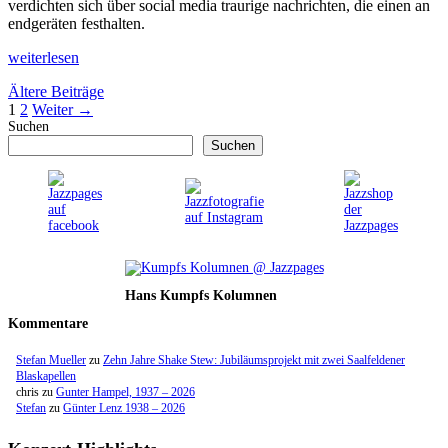
verdichten sich über social media traurige nachrichten, die einen an
endgeräten festhalten.
weiterlesen
Ältere Beiträge
Seite
Seite
1
2
Weiter
→
Suchen
Suchen
Hans Kumpfs Kolumnen
Kommentare
Stefan Mueller
zu
Zehn Jahre Shake Stew: Jubiläumsprojekt mit zwei Saalfeldener
Blaskapellen
chris
zu
Gunter Hampel, 1937 – 2026
Stefan
zu
Günter Lenz 1938 – 2026