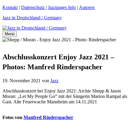
Zum
Kontakt
|
Datenschutz
|
Jazzpages Info
|
Autoren
Inhalt
Jazz in Deutschland / Germany
springen
Menü
Abschlusskonzert Enjoy Jazz 2021 –
Photos: Manfred Rinderspacher
19. November 2021
von
Jazz
Abschlusskonzert bei Enjoy Jazz 2021: Archie Shepp & Jason
Moran: „Let My People Go“ mit der Sängerin Marion Rampal als
Gast. Alte Feuerwache Mannheim am 14.11.2021
Fotos von
Manfred Rinderspacher