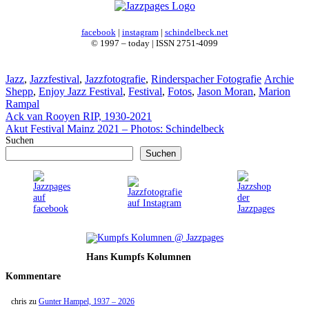
facebook
|
instagram
|
schindelbeck.net
© 1997 – today | ISSN 2751-4099
Kategorien
Schlagwör
Jazz
,
Jazzfestival
,
Jazzfotografie
,
Rinderspacher Fotografie
Archie
Shepp
,
Enjoy Jazz Festival
,
Festival
,
Fotos
,
Jason Moran
,
Marion
Rampal
Ack van Rooyen RIP, 1930-2021
Akut Festival Mainz 2021 – Photos: Schindelbeck
Suchen
Suchen
Hans Kumpfs Kolumnen
Kommentare
chris
zu
Gunter Hampel, 1937 – 2026