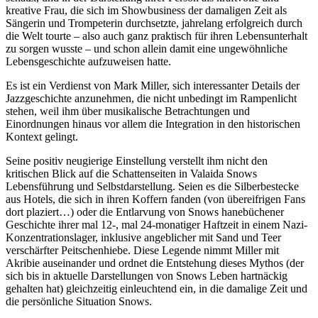
kreative Frau, die sich im Showbusiness der damaligen Zeit als
Sängerin und Trompeterin durchsetzte, jahrelang erfolgreich durch
die Welt tourte – also auch ganz praktisch für ihren Lebensunterhalt
zu sorgen wusste – und schon allein damit eine ungewöhnliche
Lebensgeschichte aufzuweisen hatte.
Es ist ein Verdienst von Mark Miller, sich interessanter Details der
Jazzgeschichte anzunehmen, die nicht unbedingt im Rampenlicht
stehen, weil ihm über musikalische Betrachtungen und
Einordnungen hinaus vor allem die Integration in den historischen
Kontext gelingt.
Seine positiv neugierige Einstellung verstellt ihm nicht den
kritischen Blick auf die Schattenseiten in Valaida Snows
Lebensführung und Selbstdarstellung. Seien es die Silberbestecke
aus Hotels, die sich in ihren Koffern fanden (von übereifrigen Fans
dort plaziert…) oder die Entlarvung von Snows hanebüchener
Geschichte ihrer mal 12-, mal 24-monatiger Haftzeit in einem Nazi-
Konzentrationslager, inklusive angeblicher mit Sand und Teer
verschärfter Peitschenhiebe. Diese Legende nimmt Miller mit
Akribie auseinander und ordnet die Entstehung dieses Mythos (der
sich bis in aktuelle Darstellungen von Snows Leben hartnäckig
gehalten hat) gleichzeitig einleuchtend ein, in die damalige Zeit und
die persönliche Situation Snows.