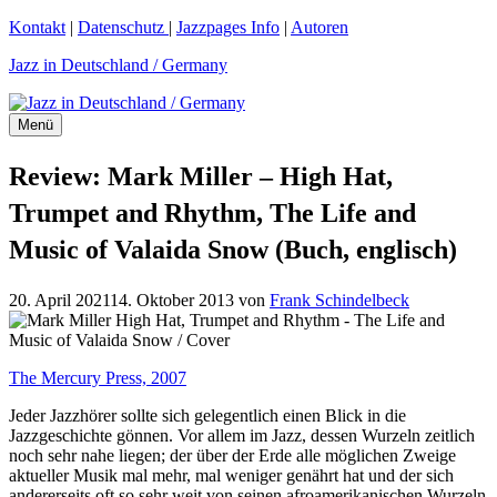
Zum
Kontakt
|
Datenschutz
|
Jazzpages Info
|
Autoren
Inhalt
Jazz in Deutschland / Germany
springen
Menü
Review: Mark Miller – High Hat,
Trumpet and Rhythm, The Life and
Music of Valaida Snow (Buch, englisch)
20. April 2021
14. Oktober 2013
von
Frank Schindelbeck
The Mercury Press, 2007
Jeder Jazzhörer sollte sich gelegentlich einen Blick in die
Jazzgeschichte gönnen. Vor allem im Jazz, dessen Wurzeln zeitlich
noch sehr nahe liegen; der über der Erde alle möglichen Zweige
aktueller Musik mal mehr, mal weniger genährt hat und der sich
andererseits oft so sehr weit von seinen afroamerikanischen Wurzeln