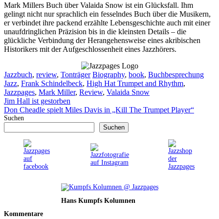
Mark Millers Buch über Valaida Snow ist ein Glücksfall. Ihm
gelingt nicht nur sprachlich ein fesselndes Buch über die Musikern,
er verbindet ihre packend erzählte Lebensgeschichte auch mit einer
unaufdringlichen Präzision bis in die kleinsten Details – die
glückliche Verbindung der Herangehensweise eines akribischen
Historikers mit der Aufgeschlossenheit eines Jazzhörers.
Kategorien
Schlagwörter
Jazzbuch
,
review
,
Tonträger
Biography
,
book
,
Buchbesprechung
Jazz
,
Frank Schindelbeck
,
High Hat Trumpet and Rhythm
,
Jazzpages
,
Mark Miller
,
Review
,
Valaida Snow
Jim Hall ist gestorben
Don Cheadle spielt Miles Davis in „Kill The Trumpet Player“
Suchen
Suchen
Hans Kumpfs Kolumnen
Kommentare