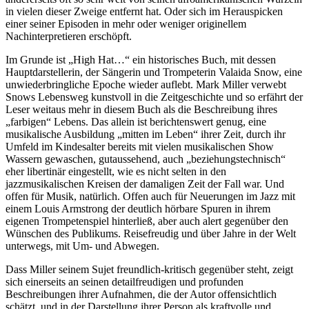
in vielen dieser Zweige entfernt hat. Oder sich im Herauspicken
einer seiner Episoden in mehr oder weniger originellem
Nachinterpretieren erschöpft.
Im Grunde ist „High Hat…“ ein historisches Buch, mit dessen
Hauptdarstellerin, der Sängerin und Trompeterin Valaida Snow, eine
unwiederbringliche Epoche wieder auflebt. Mark Miller verwebt
Snows Lebensweg kunstvoll in die Zeitgeschichte und so erfährt der
Leser weitaus mehr in diesem Buch als die Beschreibung ihres
„farbigen“ Lebens. Das allein ist berichtenswert genug, eine
musikalische Ausbildung „mitten im Leben“ ihrer Zeit, durch ihr
Umfeld im Kindesalter bereits mit vielen musikalischen Show
Wassern gewaschen, gutaussehend, auch „beziehungstechnisch“
eher libertinär eingestellt, wie es nicht selten in den
jazzmusikalischen Kreisen der damaligen Zeit der Fall war. Und
offen für Musik, natürlich. Offen auch für Neuerungen im Jazz mit
einem Louis Armstrong der deutlich hörbare Spuren in ihrem
eigenen Trompetenspiel hinterließ, aber auch alert gegenüber den
Wünschen des Publikums. Reisefreudig und über Jahre in der Welt
unterwegs, mit Um- und Abwegen.
Dass Miller seinem Sujet freundlich-kritisch gegenüber steht, zeigt
sich einerseits an seinen detailfreudigen und profunden
Beschreibungen ihrer Aufnahmen, die der Autor offensichtlich
schätzt, und in der Darstellung ihrer Person als kraftvolle und