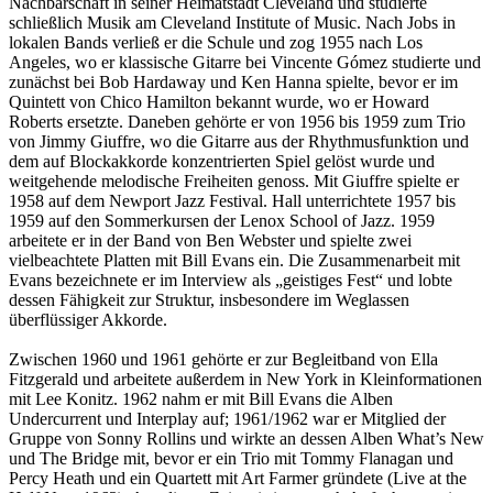
Nachbarschaft in seiner Heimatstadt Cleveland und studierte
schließlich Musik am Cleveland Institute of Music. Nach Jobs in
lokalen Bands verließ er die Schule und zog 1955 nach Los
Angeles, wo er klassische Gitarre bei Vincente Gómez studierte und
zunächst bei Bob Hardaway und Ken Hanna spielte, bevor er im
Quintett von Chico Hamilton bekannt wurde, wo er Howard
Roberts ersetzte. Daneben gehörte er von 1956 bis 1959 zum Trio
von Jimmy Giuffre, wo die Gitarre aus der Rhythmusfunktion und
dem auf Blockakkorde konzentrierten Spiel gelöst wurde und
weitgehende melodische Freiheiten genoss. Mit Giuffre spielte er
1958 auf dem Newport Jazz Festival. Hall unterrichtete 1957 bis
1959 auf den Sommerkursen der Lenox School of Jazz. 1959
arbeitete er in der Band von Ben Webster und spielte zwei
vielbeachtete Platten mit Bill Evans ein. Die Zusammenarbeit mit
Evans bezeichnete er im Interview als „geistiges Fest“ und lobte
dessen Fähigkeit zur Struktur, insbesondere im Weglassen
überflüssiger Akkorde.
Zwischen 1960 und 1961 gehörte er zur Begleitband von Ella
Fitzgerald und arbeitete außerdem in New York in Kleinformationen
mit Lee Konitz. 1962 nahm er mit Bill Evans die Alben
Undercurrent und Interplay auf; 1961/1962 war er Mitglied der
Gruppe von Sonny Rollins und wirkte an dessen Alben What’s New
und The Bridge mit, bevor er ein Trio mit Tommy Flanagan und
Percy Heath und ein Quartett mit Art Farmer gründete (Live at the