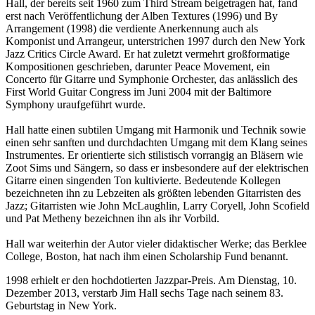
Hall, der bereits seit 1960 zum Third Stream beigetragen hat, fand
erst nach Veröffentlichung der Alben Textures (1996) und By
Arrangement (1998) die verdiente Anerkennung auch als
Komponist und Arrangeur, unterstrichen 1997 durch den New York
Jazz Critics Circle Award. Er hat zuletzt vermehrt großformatige
Kompositionen geschrieben, darunter Peace Movement, ein
Concerto für Gitarre und Symphonie Orchester, das anlässlich des
First World Guitar Congress im Juni 2004 mit der Baltimore
Symphony uraufgeführt wurde.
Hall hatte einen subtilen Umgang mit Harmonik und Technik sowie
einen sehr sanften und durchdachten Umgang mit dem Klang seines
Instrumentes. Er orientierte sich stilistisch vorrangig an Bläsern wie
Zoot Sims und Sängern, so dass er insbesondere auf der elektrischen
Gitarre einen singenden Ton kultivierte. Bedeutende Kollegen
bezeichneten ihn zu Lebzeiten als größten lebenden Gitarristen des
Jazz; Gitarristen wie John McLaughlin, Larry Coryell, John Scofield
und Pat Metheny bezeichnen ihn als ihr Vorbild.
Hall war weiterhin der Autor vieler didaktischer Werke; das Berklee
College, Boston, hat nach ihm einen Scholarship Fund benannt.
1998 erhielt er den hochdotierten Jazzpar-Preis. Am Dienstag, 10.
Dezember 2013, verstarb Jim Hall sechs Tage nach seinem 83.
Geburtstag in New York.