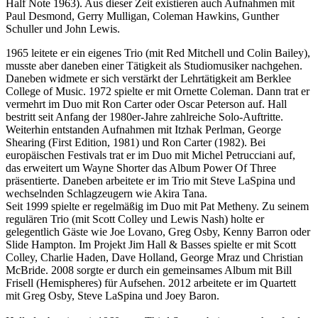
Half Note 1963). Aus dieser Zeit existieren auch Aufnahmen mit
Paul Desmond, Gerry Mulligan, Coleman Hawkins, Gunther
Schuller und John Lewis.
1965 leitete er ein eigenes Trio (mit Red Mitchell und Colin Bailey),
musste aber daneben einer Tätigkeit als Studiomusiker nachgehen.
Daneben widmete er sich verstärkt der Lehrtätigkeit am Berklee
College of Music. 1972 spielte er mit Ornette Coleman. Dann trat er
vermehrt im Duo mit Ron Carter oder Oscar Peterson auf. Hall
bestritt seit Anfang der 1980er-Jahre zahlreiche Solo-Auftritte.
Weiterhin entstanden Aufnahmen mit Itzhak Perlman, George
Shearing (First Edition, 1981) und Ron Carter (1982). Bei
europäischen Festivals trat er im Duo mit Michel Petrucciani auf,
das erweitert um Wayne Shorter das Album Power Of Three
präsentierte. Daneben arbeitete er im Trio mit Steve LaSpina und
wechselnden Schlagzeugern wie Akira Tana.
Seit 1999 spielte er regelmäßig im Duo mit Pat Metheny. Zu seinem
regulären Trio (mit Scott Colley und Lewis Nash) holte er
gelegentlich Gäste wie Joe Lovano, Greg Osby, Kenny Barron oder
Slide Hampton. Im Projekt Jim Hall & Basses spielte er mit Scott
Colley, Charlie Haden, Dave Holland, George Mraz und Christian
McBride. 2008 sorgte er durch ein gemeinsames Album mit Bill
Frisell (Hemispheres) für Aufsehen. 2012 arbeitete er im Quartett
mit Greg Osby, Steve LaSpina und Joey Baron.