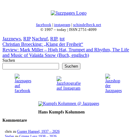
facebook
|
instagram
|
schindelbeck.net
© 1997 – today | ISSN 2751-4099
Kategorien
Schlagwörter
Jazznews
,
RIP
Nachruf
,
RIP
,
tot
Christian Broecking: „Klang der Freiheit“
Review: Mark Miller – High Hat, Trumpet and Rhythm, The Life
and Music of Valaida Snow (Buch, englisch)
Suchen
Suchen
Hans Kumpfs Kolumnen
Kommentare
chris
zu
Gunter Hampel, 1937 – 2026
Stefan
zu
Günter Lenz 1938 – 2026