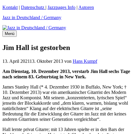
Zum
Kontakt
|
Datenschutz
|
Jazzpages Info
|
Autoren
Inhalt
Jazz in Deutschland / Germany
springen
Menü
Jim Hall ist gestorben
13. April 2021
13. Oktober 2013
von
Hans Kumpf
Am Dienstag, 10. Dezember 2013, verstarb Jim Hall sechs Tage
nach seinem 83. Geburtstag in New York.
James Stanley Hall (* 4. Dezember 1930 in Buffalo, New York; †
10. Dezember 2013) war ein amerikanischer Gitarrist des Modern
Jazz und Komponist. Mit seinem „konzentrierten, lyrischen Spiel“
jenseits der Blockakkorde und „dem klaren, warmen, bislang wohl
natürlichsten“ Klang auf der elektrischen Gitarre ist „seine
Bedeutung für die Entwicklung der Gitarre im Jazz mit der keines
anderen Gitarristen seiner Generation vergleichbar“.
Hall lernte privat Gitarre; mit 13 Jahren spielte er in den Bars der