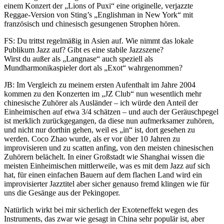
einem Konzert der „Lions of Puxi“ eine originelle, verjazzte
Reggae-Version von Sting’s „Englishman in New York“ mit
französisch und chinesisch gesungenen Strophen hören.
FS: Du trittst regelmäßig in Asien auf. Wie nimmt das lokale
Publikum Jazz auf? Gibt es eine stabile Jazzszene?
Wirst du außer als „Langnase“ auch speziell als
Mundharmonikaspieler dort als „Exot“ wahrgenommen?
JB: Im Vergleich zu meinem ersten Aufenthalt im Jahre 2004
kommen zu den Konzerten im „JZ Club“ nun wesentlich mehr
chinesische Zuhörer als Ausländer – ich würde den Anteil der
Einheimischen auf etwa 3/4 schätzen – und auch der Geräuschpegel
ist merklich zurückgegangen, da diese nun aufmerksamer zuhören,
und nicht nur dorthin gehen, weil es „in“ ist, dort gesehen zu
werden. Coco Zhao wurde, als er vor über 10 Jahren zu
improvisieren und zu scatten anfing, von den meisten chinesischen
Zuhörern belächelt. In einer Großstadt wie Shanghai wissen die
meisten Einheimischen mittlerweile, was es mit dem Jazz auf sich
hat, für einen einfachen Bauern auf dem flachen Land wird ein
improvisierter Jazztitel aber sicher genauso fremd klingen wie für
uns die Gesänge aus der Pekingoper.
Natürlich wirkt bei mir sicherlich der Exoteneffekt wegen des
Instruments, das zwar wie gesagt in China sehr populär ist, aber