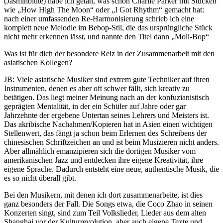
(Jasminblüte) habe ich getan, was schon Charlie Parker mit Stücken
wie „How High The Moon“ oder „I Got Rhythm“ gemacht hat:
nach einer umfassenden Re-Harmonisierung schrieb ich eine
komplett neue Melodie im Bebop-Stil, die das ursprüngliche Stück
nicht mehr erkennen lässt, und nannte den Titel dann „Moli-Bop“
Was ist für dich der besondere Reiz in der Zusammenarbeit mit den
asiatischen Kollegen?
JB: Viele asiatische Musiker sind extrem gute Techniker auf ihren
Instrumenten, denen es aber oft schwer fällt, sich kreativ zu
betätigen. Das liegt meiner Meinung nach an der konfuzianistisch
geprägten Mentalität, in der ein Schüler auf Jahre oder gar
Jahrzehnte der ergebene Untertan seines Lehrers und Meisters ist.
Das akribische Nachahmen/Kopieren hat in Asien einen wichtigen
Stellenwert, das fängt ja schon beim Erlernen des Schreibens der
chinesischen Schriftzeichen an und ist beim Musizieren nicht anders.
Aber allmählich emanzipieren sich die dortigen Musiker vom
amerikanischen Jazz und entdecken ihre eigene Kreativität, ihre
eigene Sprache. Dadurch entsteht eine neue, authentische Musik, die
es so nicht überall gibt.
Bei den Musikern, mit denen ich dort zusammenarbeite, ist dies
ganz besonders der Fall. Die Songs etwa, die Coco Zhao in seinen
Konzerten singt, sind zum Teil Volkslieder, Lieder aus dem alten
Shanghai vor der Kulturrevolution, aber auch eigene Texte und