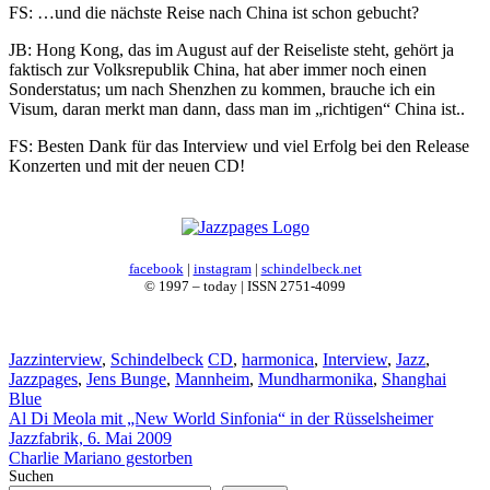
FS: …und die nächste Reise nach China ist schon gebucht?
JB: Hong Kong, das im August auf der Reiseliste steht, gehört ja
faktisch zur Volksrepublik China, hat aber immer noch einen
Sonderstatus; um nach Shenzhen zu kommen, brauche ich ein
Visum, daran merkt man dann, dass man im „richtigen“ China ist..
FS: Besten Dank für das Interview und viel Erfolg bei den Release
Konzerten und mit der neuen CD!
facebook
|
instagram
|
schindelbeck.net
© 1997 – today | ISSN 2751-4099
Kategorien
Schlagwörter
Jazzinterview
,
Schindelbeck
CD
,
harmonica
,
Interview
,
Jazz
,
Jazzpages
,
Jens Bunge
,
Mannheim
,
Mundharmonika
,
Shanghai
Blue
Al Di Meola mit „New World Sinfonia“ in der Rüsselsheimer
Jazzfabrik, 6. Mai 2009
Charlie Mariano gestorben
Suchen