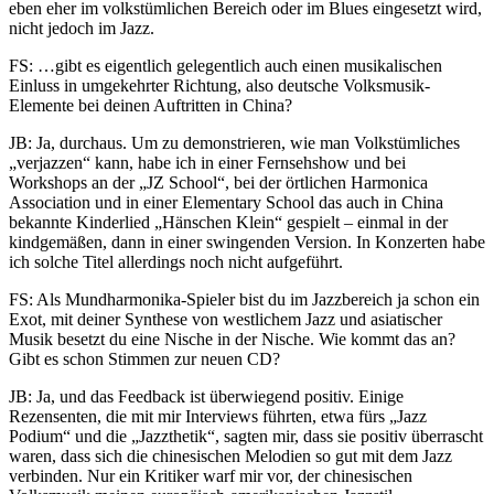
eben eher im volkstümlichen Bereich oder im Blues eingesetzt wird,
nicht jedoch im Jazz.
FS: …gibt es eigentlich gelegentlich auch einen musikalischen
Einluss in umgekehrter Richtung, also deutsche Volksmusik-
Elemente bei deinen Auftritten in China?
JB: Ja, durchaus. Um zu demonstrieren, wie man Volkstümliches
„verjazzen“ kann, habe ich in einer Fernsehshow und bei
Workshops an der „JZ School“, bei der örtlichen Harmonica
Association und in einer Elementary School das auch in China
bekannte Kinderlied „Hänschen Klein“ gespielt – einmal in der
kindgemäßen, dann in einer swingenden Version. In Konzerten habe
ich solche Titel allerdings noch nicht aufgeführt.
FS: Als Mundharmonika-Spieler bist du im Jazzbereich ja schon ein
Exot, mit deiner Synthese von westlichem Jazz und asiatischer
Musik besetzt du eine Nische in der Nische. Wie kommt das an?
Gibt es schon Stimmen zur neuen CD?
JB: Ja, und das Feedback ist überwiegend positiv. Einige
Rezensenten, die mit mir Interviews führten, etwa fürs „Jazz
Podium“ und die „Jazzthetik“, sagten mir, dass sie positiv überrascht
waren, dass sich die chinesischen Melodien so gut mit dem Jazz
verbinden. Nur ein Kritiker warf mir vor, der chinesischen