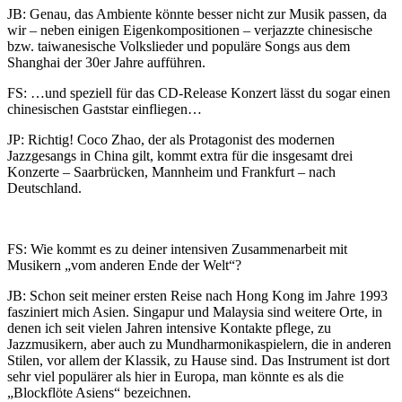
JB: Genau, das Ambiente könnte besser nicht zur Musik passen, da
wir – neben einigen Eigenkompositionen – verjazzte chinesische
bzw. taiwanesische Volkslieder und populäre Songs aus dem
Shanghai der 30er Jahre aufführen.
FS: …und speziell für das CD-Release Konzert lässt du sogar einen
chinesischen Gaststar einfliegen…
JP: Richtig! Coco Zhao, der als Protagonist des modernen
Jazzgesangs in China gilt, kommt extra für die insgesamt drei
Konzerte – Saarbrücken, Mannheim und Frankfurt – nach
Deutschland.
FS: Wie kommt es zu deiner intensiven Zusammenarbeit mit
Musikern „vom anderen Ende der Welt“?
JB: Schon seit meiner ersten Reise nach Hong Kong im Jahre 1993
fasziniert mich Asien. Singapur und Malaysia sind weitere Orte, in
denen ich seit vielen Jahren intensive Kontakte pflege, zu
Jazzmusikern, aber auch zu Mundharmonikaspielern, die in anderen
Stilen, vor allem der Klassik, zu Hause sind. Das Instrument ist dort
sehr viel populärer als hier in Europa, man könnte es als die
„Blockflöte Asiens“ bezeichnen.