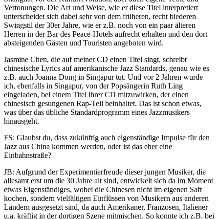
Vertonungen. Die Art und Weise, wie er diese Titel interpretiert
unterscheidet sich dabei sehr von dem früheren, recht biederen
Swingstil der 30er Jahre, wie er z.B. noch von ein paar älteren
Herren in der Bar des Peace-Hotels aufrecht erhalten und den dort
absteigenden Gästen und Touristen angeboten wird.
Jasmine Chen, die auf meiner CD einen Titel singt, schreibt
chinesische Lyrics auf amerikanische Jazz Standards, genau wie es
z.B. auch Joanna Dong in Singapur tut. Und vor 2 Jahren wurde
ich, ebenfalls in Singapur, von der Popsängerin Ruth Ling
eingeladen, bei einem Titel ihrer CD mitzuwirken, der einen
chinesisch gesungenen Rap-Teil beinhaltet. Das ist schon etwas,
was über das übliche Standardprogramm eines Jazzmusikers
hinausgeht.
FS: Glaubst du, dass zukünftig auch eigenständige Impulse für den
Jazz aus China kommen werden, oder ist das eher eine
Einbahnstraße?
JB: Aufgrund der Experimentierfreude dieser jungen Musiker, die
allesamt erst um die 30 Jahre alt sind, entwickelt sich da im Moment
etwas Eigenständiges, wobei die Chinesen nicht im eigenen Saft
kochen, sondern vielfältigen Einflüssen von Musikern aus anderen
Ländern ausgesetzt sind, da auch Amerikaner, Franzosen, Italiener
u.a. kräftig in der dortigen Szene mitmischen. So konnte ich z.B. bei