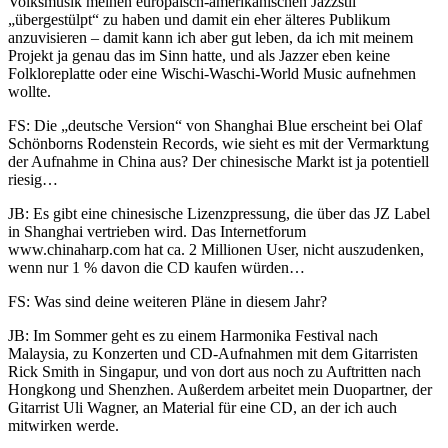
Volksmusik meinen europäisch-amerikanischen Jazzstil
„übergestülpt“ zu haben und damit ein eher älteres Publikum
anzuvisieren – damit kann ich aber gut leben, da ich mit meinem
Projekt ja genau das im Sinn hatte, und als Jazzer eben keine
Folkloreplatte oder eine Wischi-Waschi-World Music aufnehmen
wollte.
FS: Die „deutsche Version“ von Shanghai Blue erscheint bei Olaf
Schönborns Rodenstein Records, wie sieht es mit der Vermarktung
der Aufnahme in China aus? Der chinesische Markt ist ja potentiell
riesig…
JB: Es gibt eine chinesische Lizenzpressung, die über das JZ Label
in Shanghai vertrieben wird. Das Internetforum
www.chinaharp.com hat ca. 2 Millionen User, nicht auszudenken,
wenn nur 1 % davon die CD kaufen würden…
FS: Was sind deine weiteren Pläne in diesem Jahr?
JB: Im Sommer geht es zu einem Harmonika Festival nach
Malaysia, zu Konzerten und CD-Aufnahmen mit dem Gitarristen
Rick Smith in Singapur, und von dort aus noch zu Auftritten nach
Hongkong und Shenzhen. Außerdem arbeitet mein Duopartner, der
Gitarrist Uli Wagner, an Material für eine CD, an der ich auch
mitwirken werde.