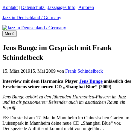
Zum
Kontakt
|
Datenschutz
|
Jazzpages Info
|
Autoren
Inhalt
Jazz in Deutschland / Germany
springen
Menü
Jens Bunge im Gespräch mit Frank
Schindelbeck
15. März 2019
15. Mai 2009
von
Frank Schindelbeck
Interview mit dem Harmonica-Player
Jens Bunge
anlässlich des
Erscheinens seiner neuen CD „Shanghai Blue“ (2009)
Jens Bunge gehört zu den führenden Harmonica-Playern im Jazz
und ist als passionierter Reisender auch im asiatischen Raum ein
Begriff.
FS: Du stellst am 17. Mai in Mannheim im Chinesischen Garten im
Luisenpark in Mannheim deine neue CD „Shanghai Blue“ vor.
Der spezielle Auftrittsort kommt nicht von ungefähr…