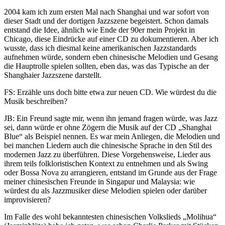
2004 kam ich zum ersten Mal nach Shanghai und war sofort von
dieser Stadt und der dortigen Jazzszene begeistert. Schon damals
entstand die Idee, ähnlich wie Ende der 90er mein Projekt in
Chicago, diese Eindrücke auf einer CD zu dokumentieren. Aber ich
wusste, dass ich diesmal keine amerikanischen Jazzstandards
aufnehmen würde, sondern eben chinesische Melodien und Gesang
die Hauptrolle spielen sollten, eben das, was das Typische an der
Shanghaier Jazzszene darstellt.
FS: Erzähle uns doch bitte etwa zur neuen CD. Wie würdest du die
Musik beschreiben?
JB: Ein Freund sagte mir, wenn ihn jemand fragen würde, was Jazz
sei, dann würde er ohne Zögern die Musik auf der CD „Shanghai
Blue“ als Beispiel nennen. Es war mein Anliegen, die Melodien und
bei manchen Liedern auch die chinesische Sprache in den Stil des
modernen Jazz zu überführen. Diese Vorgehensweise, Lieder aus
ihrem teils folkloristischen Kontext zu entnehmen und als Swing
oder Bossa Nova zu arrangieren, entstand im Grunde aus der Frage
meiner chinesischen Freunde in Singapur und Malaysia: wie
würdest du als Jazzmusiker diese Melodien spielen oder darüber
improvisieren?
Im Falle des wohl bekanntesten chinesischen Volkslieds „Molihua“