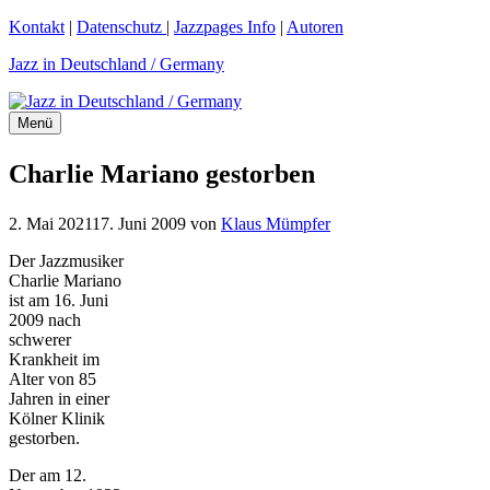
Zum
Kontakt
|
Datenschutz
|
Jazzpages Info
|
Autoren
Inhalt
Jazz in Deutschland / Germany
springen
Menü
Charlie Mariano gestorben
2. Mai 2021
17. Juni 2009
von
Klaus Mümpfer
Der Jazzmusiker
Charlie Mariano
ist am 16. Juni
2009 nach
schwerer
Krankheit im
Alter von 85
Jahren in einer
Kölner Klinik
gestorben.
Der am 12.