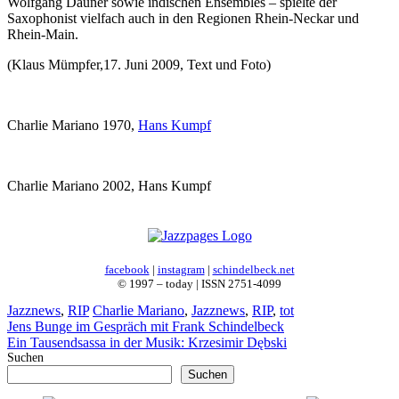
Wolfgang Dauner sowie indischen Ensembles – spielte der
Saxophonist vielfach auch in den Regionen Rhein-Neckar und
Rhein-Main.
(Klaus Mümpfer,17. Juni 2009, Text und Foto)
Charlie Mariano 1970,
Hans Kumpf
Charlie Mariano 2002, Hans Kumpf
facebook
|
instagram
|
schindelbeck.net
© 1997 – today | ISSN 2751-4099
Kategorien
Schlagwörter
Jazznews
,
RIP
Charlie Mariano
,
Jazznews
,
RIP
,
tot
Jens Bunge im Gespräch mit Frank Schindelbeck
Ein Tausendsassa in der Musik: Krzesimir Dębski
Suchen
Suchen