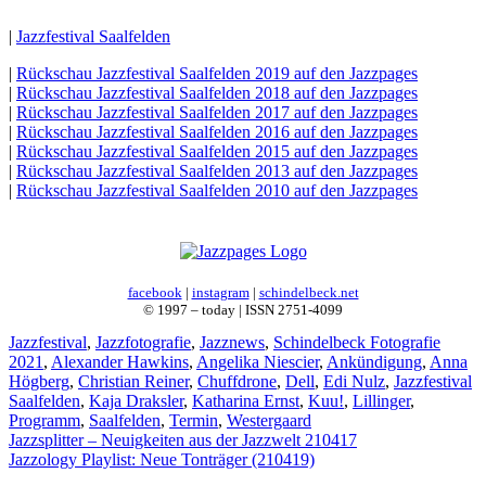
|
Jazzfestival Saalfelden
|
Rückschau Jazzfestival Saalfelden 2019 auf den Jazzpages
|
Rückschau Jazzfestival Saalfelden 2018 auf den Jazzpages
|
Rückschau Jazzfestival Saalfelden 2017 auf den Jazzpages
|
Rückschau Jazzfestival Saalfelden 2016 auf den Jazzpages
|
Rückschau Jazzfestival Saalfelden 2015 auf den Jazzpages
|
Rückschau Jazzfestival Saalfelden 2013 auf den Jazzpages
|
Rückschau Jazzfestival Saalfelden 2010 auf den Jazzpages
facebook
|
instagram
|
schindelbeck.net
© 1997 – today | ISSN 2751-4099
Kategorien
Schlag
Jazzfestival
,
Jazzfotografie
,
Jazznews
,
Schindelbeck Fotografie
2021
,
Alexander Hawkins
,
Angelika Niescier
,
Ankündigung
,
Anna
Högberg
,
Christian Reiner
,
Chuffdrone
,
Dell
,
Edi Nulz
,
Jazzfestival
Saalfelden
,
Kaja Draksler
,
Katharina Ernst
,
Kuu!
,
Lillinger
,
Programm
,
Saalfelden
,
Termin
,
Westergaard
Jazzsplitter – Neuigkeiten aus der Jazzwelt 210417
Jazzology Playlist: Neue Tonträger (210419)