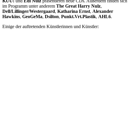
KUU!
und
Edi Nulz
präsentieren neue CDs. Außerdem finden sich
im Programm unter anderem
The Great Harry Nulz
,
Dell/Lillinger/Westergaard
,
Katharina Ernst
,
Alexander
Hawkins
,
GeoGeMa
,
Dsilton
,
Punkt.Vrt.Plastik
,
AHL6
.
Einige der auftretenden Künstlerinnen und Künstler: