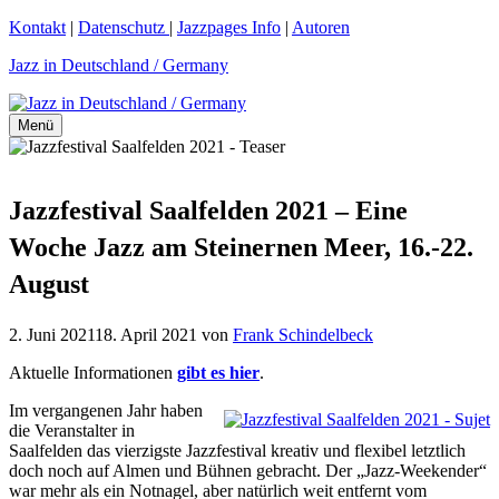
Zum
Kontakt
|
Datenschutz
|
Jazzpages Info
|
Autoren
Inhalt
Jazz in Deutschland / Germany
springen
Menü
Jazzfestival Saalfelden 2021 – Eine
Woche Jazz am Steinernen Meer, 16.-22.
August
2. Juni 2021
18. April 2021
von
Frank Schindelbeck
Aktuelle Informationen
gibt es hier
.
Im vergangenen Jahr haben
die Veranstalter in
Saalfelden das vierzigste Jazzfestival kreativ und flexibel letztlich
doch noch auf Almen und Bühnen gebracht. Der „Jazz-Weekender“
war mehr als ein Notnagel, aber natürlich weit entfernt vom