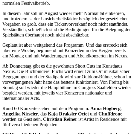
normalen Festivalbetrieb.
In diesem Jahr soll im August wieder mehr Normalität einkehren,
und trotzdem ist der Unsicherheitsfaktor bezüglich der gesetzlichen
Vorgaben so groß, dass ein Ticketvorverkauf noch nicht stattfindet.
Verständlich, schließlich sind die Bedingungen für die Belegung der
Spielstätten überhaupt noch nicht abschätzbar.
Geplant ist aber weitgehend das Programm. Und das erstreckt sich
über eine Woche, beginnend mit Konzerten in den Bergen bereits
am Montag und mit Wanderungen und Abendkonzerten im Nexus.
Ab Donnerstag gibt es die gewohnten Short Cuts im Kunsthaus
Nexus. Die Buchbinderei Fuchs wird erneut zum Ort musikalischer
Begegnungen und der Stadtpark wird zur Outdoor-Bühne, schon im
vorvergangenen Jahr hatte das bestens funktioniert. Von Freitag bis
Sonntag soll wieder die Hauptbühne im Congress Saalfelden wieder
bespielt werden, mit jeweils vier Konzerten nationaler und
internationaler Acts.
Rund 60 Konzerte stehen auf dem Programm:
Anna Högberg
,
Angelika Niescier
, das
Kaja Draksler Octet
und
Chuffdrone
werden zu Gast sein.
Christian Reiner
ist Artist in Residence mit
fünf verschiedenen Projekten.