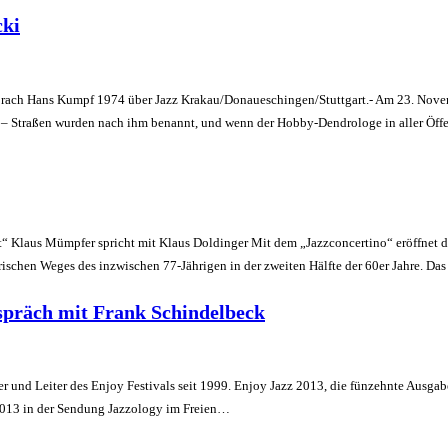
cki
ach Hans Kumpf 1974 über Jazz Krakau/Donaueschingen/Stuttgart.- Am 23. Novembe
s – Straßen wurden nach ihm benannt, und wenn der Hobby-Dendrologe in aller Öf
t“ Klaus Mümpfer spricht mit Klaus Doldinger Mit dem „Jazzconcertino“ eröffnet
rischen Weges des inzwischen 77-Jährigen in der zweiten Hälfte der 60er Jahre. 
spräch mit Frank Schindelbeck
und Leiter des Enjoy Festivals seit 1999. Enjoy Jazz 2013, die fünzehnte Ausgabe 
.2013 in der Sendung Jazzology im Freien…