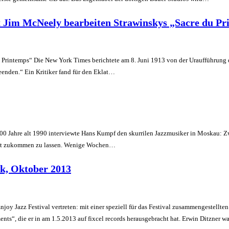
 Jim McNeely bearbeiten Strawinskys „Sacre du Pr
rintemps“ Die New York Times berichtete am 8. Juni 1913 von der Uraufführung des
beenden.“ Ein Kritiker fand für den Eklat…
00 Jahre alt 1990 interviewte Hans Kumpf den skurrilen Jazzmusiker in Moskau: 
ritt zukommen zu lassen. We­nige Wochen…
k, Oktober 2013
joy Jazz Festival vertreten: mit einer speziell für das Festival zusammengestellt
nts“, die er in am 1.5.2013 auf fixcel records herausgebracht hat. Erwin Ditzner 