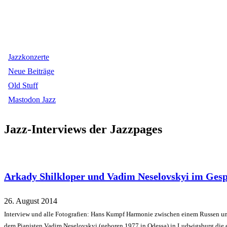
Jazzkonzerte
Neue Beiträge
Old Stuff
Mastodon Jazz
Jazz-Interviews der Jazzpages
Arkady Shilkloper und Vadim Neselovskyi im Ges
26. August 2014
Interview und alle Fotografien: Hans Kumpf Harmonie zwischen einem Russen un
dem Pianisten Vadim Neselovskyi (geboren 1977 in Odessa) in Ludwigsburg die 