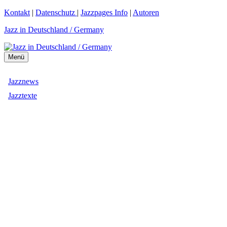
Zum
Kontakt
|
Datenschutz
|
Jazzpages Info
|
Autoren
Inhalt
Jazz in Deutschland / Germany
springen
Menü
Jazznews
Jazztexte