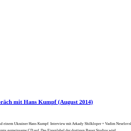
präch mit Hans Kumpf (August 2014)
d einem Ukrainer Hans Kumpf: Interview mit Arkady Shilkloper + Vadim Neselovs
erste gemeinsame CD auf. Das Eigenlabel der dortigen Bauer Studios wird…