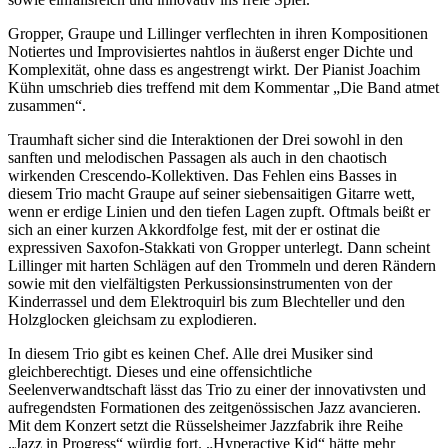
Gropper, Graupe und Lillinger verflechten in ihren Kompositionen
Notiertes und Improvisiertes nahtlos in äußerst enger Dichte und
Komplexität, ohne dass es angestrengt wirkt. Der Pianist Joachim
Kühn umschrieb dies treffend mit dem Kommentar „Die Band atmet
zusammen“.
Traumhaft sicher sind die Interaktionen der Drei sowohl in den
sanften und melodischen Passagen als auch in den chaotisch
wirkenden Crescendo-Kollektiven. Das Fehlen eins Basses in
diesem Trio macht Graupe auf seiner siebensaitigen Gitarre wett,
wenn er erdige Linien und den tiefen Lagen zupft. Oftmals beißt er
sich an einer kurzen Akkordfolge fest, mit der er ostinat die
expressiven Saxofon-Stakkati von Gropper unterlegt. Dann scheint
Lillinger mit harten Schlägen auf den Trommeln und deren Rändern
sowie mit den vielfältigsten Perkussionsinstrumenten von der
Kinderrassel und dem Elektroquirl bis zum Blechteller und den
Holzglocken gleichsam zu explodieren.
In diesem Trio gibt es keinen Chef. Alle drei Musiker sind
gleichberechtigt. Dieses und eine offensichtliche
Seelenverwandtschaft lässt das Trio zu einer der innovativsten und
aufregendsten Formationen des zeitgenössischen Jazz avancieren.
Mit dem Konzert setzt die Rüsselsheimer Jazzfabrik ihre Reihe
„Jazz in Progress“ würdig fort. „Hyperactive Kid“ hätte mehr