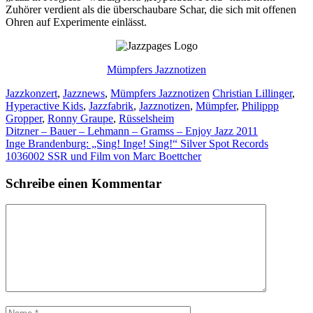
Zuhörer verdient als die überschaubare Schar, die sich mit offenen
Ohren auf Experimente einlässt.
Mümpfers Jazznotizen
Kategorien
Schlagwörter
Jazzkonzert
,
Jazznews
,
Mümpfers Jazznotizen
Christian Lillinger
,
Hyperactive Kids
,
Jazzfabrik
,
Jazznotizen
,
Mümpfer
,
Philippp
Gropper
,
Ronny Graupe
,
Rüsselsheim
Ditzner – Bauer – Lehmann – Gramss – Enjoy Jazz 2011
Inge Brandenburg: „Sing! Inge! Sing!“ Silver Spot Records
1036002 SSR und Film von Marc Boettcher
Schreibe einen Kommentar
Kommentar
Name
E-