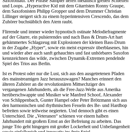
Saxofonlauf. Der Phrase Sampler liefert metallisch grellen Schleifen
und Loops. „Hyperactive Kid mit dem Gitarristen Ronny Graupe,
dem Saxofonisten Philipp Gropper und dem Drummer Christian
Lillinger steigert sich zu einem hyperintensiven Crescendo, das dem
Zuhörer buchstäblich den Atem raubt.
Flirrende und immer wieder hypnotisch ostinate Melodiefragmente
auf der Gitarre, ein pulsierendes und nach Bass & Drum-Art hart
gehämmertes Schlagzeug mit Explosionen der kleinen Bass-Drum
in der Zugabe „Hyper“, sowie ein meist expressiv überblasenes, hin
und wieder aber auch sanft gehauchtes und fast unhörbares Saxofon
kennzeichnen das wilde, zwischen Dynamik-Extremen pendelnde
Spiel des Trios aus Berlin.
Ist es Protest oder nur die Lust, sich aus den ausgetretenen Pfaden
des mainstreamigen Jazz herauszuwagen? Manches erinnert den
älteren Zuhörer an die revolutionären Mittsechziger des
vergangenen Jahrhunderts, als die Free-Jazz-Welle aus Amerika
herüberschwappte und Musiker wie Manfred Schoof, Alexander
von Schlippenbach, Gunter Hampel oder Peter Brötzmann sich aus
den harmonischen und rhythmischen Fesseln des Be- und Hardbop
befreiten sowie teilweise negierten. Und dennoch gibt es einen
Unterschied. Die „Veteranen“ schienen vor einem halben
Jahrhundert mit großem Ernst an der Befreiung zu arbeiten. Das
junge Trio geht hingegen mit großer Lockerheit und Unbefangenheit
sowie einfallsreich und innovativ ins freie Spiel.