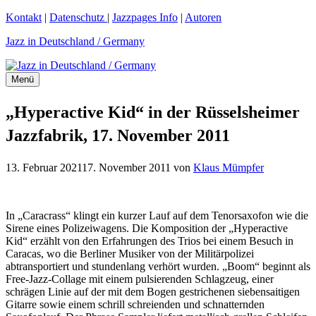
Zum
Kontakt
|
Datenschutz
|
Jazzpages Info
|
Autoren
Inhalt
Jazz in Deutschland / Germany
springen
Menü
„Hyperactive Kid“ in der Rüsselsheimer
Jazzfabrik, 17. November 2011
13. Februar 2021
17. November 2011
von
Klaus Mümpfer
In „Caracrass“ klingt ein kurzer Lauf auf dem Tenorsaxofon wie die
Sirene eines Polizeiwagens. Die Komposition der „Hyperactive
Kid“ erzählt von den Erfahrungen des Trios bei einem Besuch in
Caracas, wo die Berliner Musiker von der Militärpolizei
abtransportiert und stundenlang verhört wurden. „Boom“ beginnt als
Free-Jazz-Collage mit einem pulsierenden Schlagzeug, einer
schrägen Linie auf der mit dem Bogen gestrichenen siebensaitigen
Gitarre sowie einem schrill schreienden und schnatternden