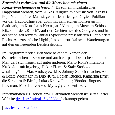
Zuversicht verbreiten und die Menschen mit einem
Konzertwochenende erfreuen“
. Es soll ein musikalisches
Happening werden, vom 20.-23. August, mit Musik von Jazz bis
Pop. Nicht auf der Mainstage mit dem dichtgedrängten Publikum
vor der Hauptbühne aber doch mit zahlreichen Konzerten im
Stadtpark, im Kunsthaus Nexus, auf Almen, im Museum Schloss
Ritzen, in der „Ranch“, auf der Dachterrasse des Congress und in
der schon seit letztem Jahr als Spielstätte präsentierten Buchbinderei
Fuchs. Als zusätzliche Highlights sind musikalische Wanderungen
auf den umliegenden Bergen geplant.
Im Programm finden sich viele bekannte Namen der
österreichischen Jazzszene und auch ein paar Deutsche sind dabei.
Man darf sich freuen auf unter anderen: Mario Rom’s Interzone,
Krokofant mit Ingebrigt Haker Flaten & Stale Storlokken,
„Training“ mit Max Andrzejewski & Johnny Schleiermacher, Astrid
& Beate Wiesinger im Duo 4675, Fabian Rucker, Katharina Ernst,
die Strottern & Blech, Lukas Kranzelbinder, Voodoo Jürgens,
Fuzzman, Mira Lu Kovacs, My Ugly Clementine…
Informationen zu Tickets bzw. Platzkarten werden
im Juli
auf der
Website
des Jazzfestivals Saalfelden
bekanntgegeben.
|
Jazzfestival Saalfelden