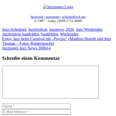
facebook
|
instagram
|
schindelbeck.net
© 1997 – today | ISSN 2751-4099
Kategorien
Schlagwörter
Jazz-Schnipsel
,
Jazzfestival
,
Jazznews
2020
,
Jazz Weekender
,
Jazzfestival Saalfelden
,
Saalfelden
,
Weekender
Enjoy Jazz beim Carstival mit „Psycho“ (Matthias Brandt und Jens
Thomas – Fotos: Rinderspacher
Jazzpages Jazz News 200614
Schreibe einen Kommentar
Kommentar
Name
E-
Mail-
Website
Adresse