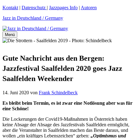
Zum
Kontakt
|
Datenschutz
|
Jazzpages Info
|
Autoren
Inhalt
Jazz in Deutschland / Germany
springen
Menü
Gute Nachricht aus den Bergen:
Jazzfestival Saalfelden 2020 goes Jazz
Saalfelden Weekender
14. Juni 2020
von
Frank Schindelbeck
Es bleibt beim Termin, es ist zwar eine Notlösung aber was für
eine Schöne!
Die Lockerungen der Covid19-Maßnahmen in Österreich haben
keine Absage der Absage des Jazzfestivals Saalfelden ermöglicht,
aber die Veranstalter in Saalfelden machen das Beste daraus, und
wollen „ein kräftiges Lebenszeichen“ geben:
„Optimismus und