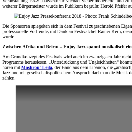
Veranstaltung. Ex-Staaatssekretär Michael Sieber moderierte, und zu 
weiterer Bürgermeister wurde im Publikum begrüßt: Herold Pfeifer aus
Die Sponsoren spiegelten sich in dem Festival zugeschriebenen Eigen
professionelle Vorfreude, mit Dank an Festivalchef Rainer Kern, des
wurde.
Zwischen Afrika und Beirut – Enjoy Jazz spannt musikalisch ei
Am Grundkonzept des Festivals wird auch im zwanzigsten Jahr nicht g
Programms herauslesen. „Unterdrückung und Ungleichheiten“ könnte la
hören mit
Mashrou‘ Leila
, der Band aus dem Libanon, die „arabisch,
Jazz und mit gesellschaftspolitischem Anspruch darf man die Musik de
zählen.