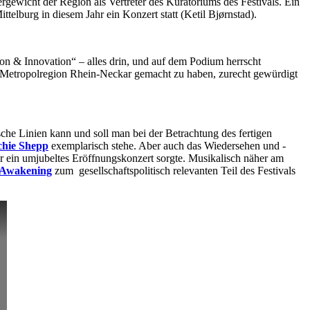
rgewicht der Region als Vertreter des Kuratoriums des Festivals. Ein
telburg in diesem Jahr ein Konzert statt (Ketil Bjørnstad).
on & Innovation“ – alles drin, und auf dem Podium herrscht
er Metropolregion Rhein-Neckar gemacht zu haben, zurecht gewürdigt
che Linien kann und soll man bei der Betrachtung des fertigen
chie Shepp
exemplarisch stehe. Aber auch das Wiedersehen und -
für ein umjubeltes Eröffnungskonzert sorgte. Musikalisch näher am
a Awakening
zum gesellschaftspolitisch relevanten Teil des Festivals