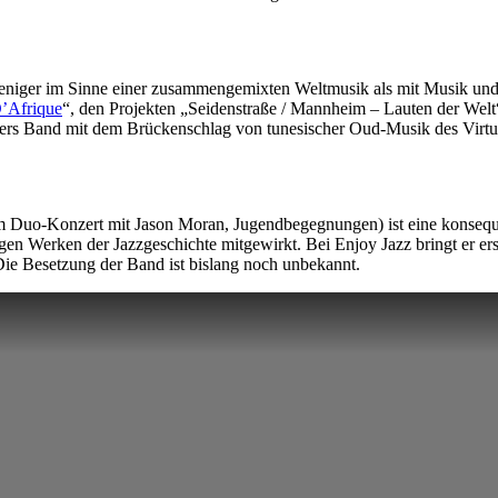
. Weniger im Sinne einer zusammengemixten Weltmusik als mit Musik und
’Afrique
“, den Projekten „Seidenstraße / Mannheim – Lauten der Welt
s Band mit dem Brückenschlag von tunesischer Oud-Musik des Virtuo
em Duo-Konzert mit Jason Moran, Jugendbegegnungen) ist eine konsequen
tigen Werken der Jazzgeschichte mitgewirkt. Bei Enjoy Jazz bringt er 
e Besetzung der Band ist bislang noch unbekannt.