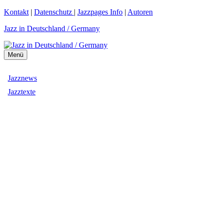
Zum
Kontakt
|
Datenschutz
|
Jazzpages Info
|
Autoren
Inhalt
Jazz in Deutschland / Germany
springen
Menü
Jazznews
Jazztexte