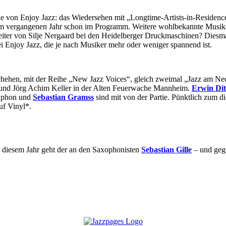
inie von Enjoy Jazz: das Wiedersehen mit „Longtime-Artists-in-Residen
r im vergangenen Jahr schon im Programm. Weitere wohlbekannte Musike
eiter von Silje Nergaard bei den Heidelberger Druckmaschinen? Diesmal
i Enjoy Jazz, die je nach Musiker mehr oder weniger spannend ist.
chehen, mit der Reihe „New Jazz Voices“, gleich zweimal „Jazz am Ne
und Jörg Achim Keller in der Alten Feuerwache Mannheim.
Erwin Dit
aphon und
Sebastian Gramss
sind mit von der Partie. Pünktlich zum di
uf Vinyl*.
n diesem Jahr geht der an den Saxophonisten
Sebastian Gille
– und geg