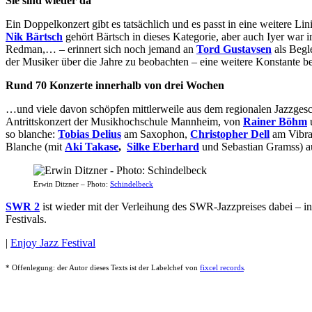
Sie sind wieder da
Ein Doppelkonzert gibt es tatsächlich und es passt in eine weitere L
Nik Bärtsch
gehört Bärtsch in dieses Kategorie, aber auch Iyer wa
Redman,… – erinnert sich noch jemand an
Tord Gustavsen
als Begl
der Musiker über die Jahre zu beobachten – eine weitere Konstante be
Rund 70 Konzerte innerhalb von drei Wochen
…und viele davon schöpfen mittlerweile aus dem regionalen Jazzges
Antrittskonzert der Musikhochschule Mannheim, von
Rainer Böhm
so blanche:
Tobias Delius
am Saxophon,
Christopher Dell
am Vibr
Blanche (mit
Aki Takase
,
Silke Eberhard
und Sebastian Gramss) a
Erwin Ditzner – Photo:
Schindelbeck
SWR 2
ist wieder mit der Verleihung des SWR-Jazzpreises dabei – i
Festivals.
|
Enjoy Jazz Festival
* Offenlegung: der Autor dieses Texts ist der Labelchef von
fixcel records
.