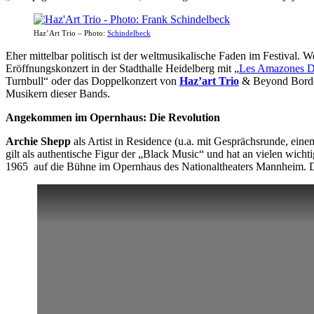
Haz’Art Trio – Photo:
Schindelbeck
Eher mittelbar politisch ist der weltmusikalische Faden im Festival
Eröffnungskonzert in der Stadthalle Heidelberg mit „
Les Amazones D
Turnbull“ oder das Doppelkonzert von
Haz’art Trio
& Beyond Border
Musikern dieser Bands.
Angekommen im Opernhaus: Die Revolution
Archie Shepp
als Artist in Residence (u.a. mit Gesprächsrunde, ein
gilt als authentische Figur der „Black Music“ und hat an vielen wich
1965 auf die Bühne im Opernhaus des Nationaltheaters Mannheim. Di