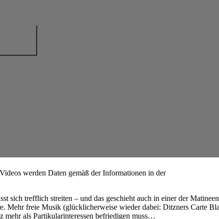
 Videos werden Daten gemäß der Informationen in der
ässt sich trefflich streiten – und das geschieht auch in einer der Matin
. Mehr freie Musik (glücklicherweise wieder dabei: Ditzners Carte B
z mehr als Partikularinteressen befriedigen muss…