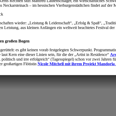
Kerns Rechten sitzt Manfred Lautenschläger, ein wirtschaftliches Schwe
 Neckarsteinach – im hessischen Vierburgenstädtchen findet auf der Mit
schaften wieder: „Leistung & Leidenschaft“, „Erfolg & Spaß“, „Traditi
sen Leistung, aus kleinen Anfängen ein weltweit beachtetes Festival d
nen großen Bogen
erüttelt: es gibt keinen vorab festgelegten Schwerpunkt. Programmatis
ut Kern eine dieser Linien sein, für die der „Artist in Residence“
Ar
 politisch und irre erfolgreich“ (Tagesspiegel) schon vor zwei Jahren 
r großartigen Flötistin
Nicole Mitchell mit ihrem Projekt Mandorl