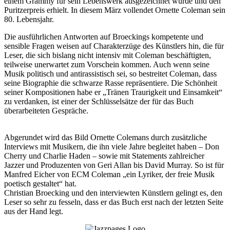
einem Grammy für sein Lebenswerk ausgezeichnet wurde und den
Puritzerpreis erhielt. In diesem März vollendet Ornette Coleman sein
80. Lebensjahr.
Die ausführlichen Antworten auf Broeckings kompetente und
sensible Fragen weisen auf Charakterzüge des Künstlers hin, die für
Leser, die sich bislang nicht intensiv mit Coleman beschäftigten,
teilweise unerwartet zum Vorschein kommen. Auch wenn seine
Musik politisch und antirassistisch sei, so bestreitet Coleman, dass
seine Biographie die schwarze Rasse repräsentiere. Die Schönheit
seiner Kompositionen habe er „Tränen Traurigkeit und Einsamkeit“
zu verdanken, ist einer der Schlüsselsätze der für das Buch
überarbeiteten Gespräche.
Abgerundet wird das Bild Ornette Colemans durch zusätzliche
Interviews mit Musikern, die ihn viele Jahre begleitet haben – Don
Cherry und Charlie Haden – sowie mit Statements zahlreicher
Jazzer und Produzenten von Geri Allan bis David Murray. So ist für
Manfred Eicher von ECM Coleman „ein Lyriker, der freie Musik
poetisch gestaltet“ hat.
Christian Broecking und den interviewten Künstlern gelingt es, den
Leser so sehr zu fesseln, dass er das Buch erst nach der letzten Seite
aus der Hand legt.