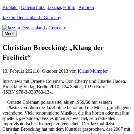
Zum
Kontakt
|
Datenschutz
|
Jazzpages Info
|
Autoren
Inhalt
Jazz in Deutschland / Germany
springen
Menü
Christian Broecking: „Klang der
Freiheit“
13. Februar 2021
10. Oktober 2013
von
Klaus Mümpfer
Interviews mit Ornette Coleman, Don Cherry und Charlie Haden.
Broecking Verlag Berlin 2010, 124 Seiten, 19.90 Euro;
(ISBN 978-3-938763-13-1
Ornette Coleman polarisierte, als er 1959/60 mit seinem
Plastiksaxophon die Jazzbühne betrat und die Musik grundlegend
veränderte. Viele renommierte Musiker, die ihn hörten oder mit ihm
spielten, gestanden, dass es ihnen schwer fiel, sein radikales
improvisatorisches Konzept zu verstehen. Der Jazzpublizist
Christian Broecking hat mit dem Künstler gesprochen, der 2007 mit