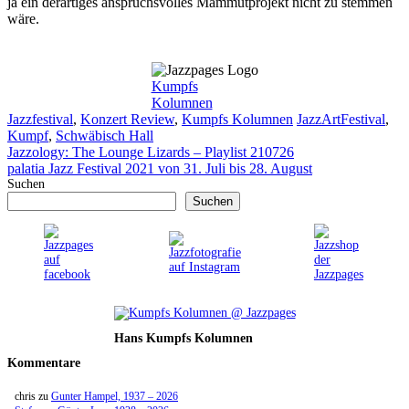
ja ein derartiges anspruchsvolles Mammutprojekt nicht zu stemmen
wäre.
Kumpfs
Kolumnen
Kategorien
Schlagwörter
Jazzfestival
,
Konzert Review
,
Kumpfs Kolumnen
JazzArtFestival
,
Kumpf
,
Schwäbisch Hall
Jazzology: The Lounge Lizards – Playlist 210726
palatia Jazz Festival 2021 von 31. Juli bis 28. August
Suchen
Suchen
Hans Kumpfs Kolumnen
Kommentare
chris
zu
Gunter Hampel, 1937 – 2026