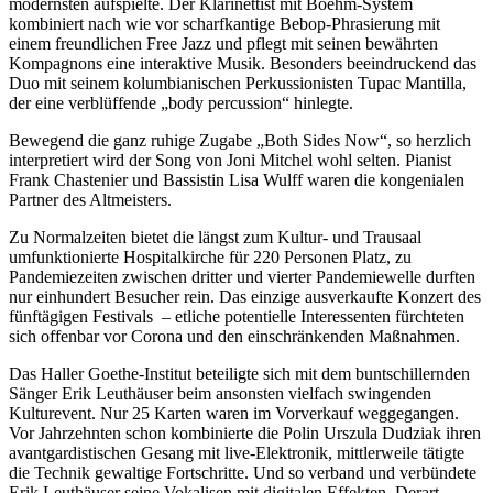
modernsten aufspielte. Der Klarinettist mit Boehm-System
kombiniert nach wie vor scharfkantige Bebop-Phrasierung mit
einem freundlichen Free Jazz und pflegt mit seinen bewährten
Kompagnons eine interaktive Musik. Besonders beeindruckend das
Duo mit seinem kolumbianischen Perkussionisten Tupac Mantilla,
der eine verblüffende „body percussion“ hinlegte.
Bewegend die ganz ruhige Zugabe „Both Sides Now“, so herzlich
interpretiert wird der Song von Joni Mitchel wohl selten. Pianist
Frank Chastenier und Bassistin Lisa Wulff waren die kongenialen
Partner des Altmeisters.
Zu Normalzeiten bietet die längst zum Kultur- und Trausaal
umfunktionierte Hospitalkirche für 220 Personen Platz, zu
Pandemiezeiten zwischen dritter und vierter Pandemiewelle durften
nur einhundert Besucher rein. Das einzige ausverkaufte Konzert des
fünftägigen Festivals – etliche potentielle Interessenten fürchteten
sich offenbar vor Corona und den einschränkenden Maßnahmen.
Das Haller Goethe-Institut beteiligte sich mit dem buntschillernden
Sänger Erik Leuthäuser beim ansonsten vielfach swingenden
Kulturevent. Nur 25 Karten waren im Vorverkauf weggegangen.
Vor Jahrzehnten schon kombinierte die Polin Urszula Dudziak ihren
avantgardistischen Gesang mit live-Elektronik, mittlerweile tätigte
die Technik gewaltige Fortschritte. Und so verband und verbündete
Erik Leuthäuser seine Vokalisen mit digitalen Effekten. Derart