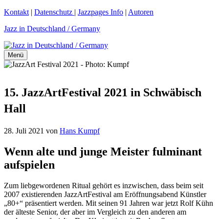
Zum
Kontakt
|
Datenschutz
|
Jazzpages Info
|
Autoren
Inhalt
Jazz in Deutschland / Germany
springen
Menü
15. JazzArtFestival 2021 in Schwäbisch
Hall
28. Juli 2021
von
Hans Kumpf
Wenn alte und junge Meister fulminant
aufspielen
Zum liebgewordenen Ritual gehört es inzwischen, dass beim seit
2007 existierenden JazzArtFestival am Eröffnungsabend Künstler
„80+“ präsentiert werden. Mit seinen 91 Jahren war jetzt Rolf Kühn
der älteste Senior, der aber im Vergleich zu den anderen am