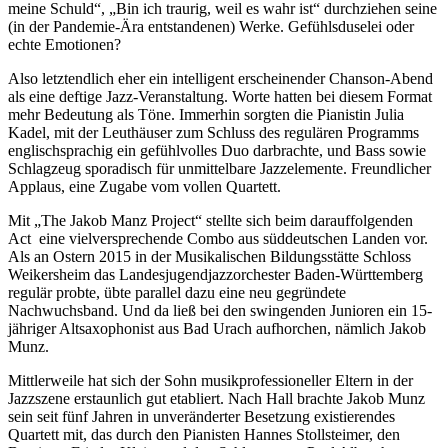
meine Schuld“, „Bin ich traurig, weil es wahr ist“ durchziehen seine
(in der Pandemie-Ära entstandenen) Werke. Gefühlsduselei oder
echte Emotionen?
Also letztendlich eher ein intelligent erscheinender Chanson-Abend
als eine deftige Jazz-Veranstaltung. Worte hatten bei diesem Format
mehr Bedeutung als Töne. Immerhin sorgten die Pianistin Julia
Kadel, mit der Leuthäuser zum Schluss des regulären Programms
englischsprachig ein gefühlvolles Duo darbrachte, und Bass sowie
Schlagzeug sporadisch für unmittelbare Jazzelemente. Freundlicher
Applaus, eine Zugabe vom vollen Quartett.
Mit „The Jakob Manz Project“ stellte sich beim darauffolgenden
Act eine vielversprechende Combo aus süddeutschen Landen vor.
Als an Ostern 2015 in der Musikalischen Bildungsstätte Schloss
Weikersheim das Landesjugendjazzorchester Baden-Württemberg
regulär probte, übte parallel dazu eine neu gegründete
Nachwuchsband. Und da ließ bei den swingenden Junioren ein 15-
jähriger Altsaxophonist aus Bad Urach aufhorchen, nämlich Jakob
Munz.
Mittlerweile hat sich der Sohn musikprofessioneller Eltern in der
Jazzszene erstaunlich gut etabliert. Nach Hall brachte Jakob Munz
sein seit fünf Jahren in unveränderter Besetzung existierendes
Quartett mit, das durch den Pianisten Hannes Stollsteimer, den