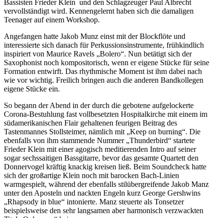
Bassisten Frieder Klein und den Schlagzeuger Paul Albrecht
vervollständigt wird. Kennengelernt haben sich die damaligen
Teenager auf einem Workshop.
Angefangen hatte Jakob Munz einst mit der Blockflöte und
interessierte sich danach für Perkussionsinstrumente, frühkindlich
inspiriert von Maurice Ravels „Bolero“. Nun betätigt sich der
Saxophonist noch kompositorisch, wenn er eigene Stücke für seine
Formation entwirft. Das rhythmische Moment ist ihm dabei nach
wie vor wichtig. Freilich bringen auch die anderen Bandkollegen
eigene Stücke ein.
So begann der Abend in der durch die gebotene aufgelockerte
Corona-Bestuhlung fast vollbesetzten Hospitalkirche mit einem im
südamerikanischen Flair gehaltenen feurigen Beitrag des
Tastenmannes Stollsteimer, nämlich mit „Keep on burning“. Die
ebenfalls von ihm stammende Nummer „Thunderbird“ startete
Frieder Klein mit einer agogisch meditierenden Intro auf seiner
sogar sechssaitigen Bassgitarre, bevor das gesamte Quartett den
Donnervogel kräftig knackig kreisen ließ. Beim Soundcheck hatte
sich der großartige Klein noch mit barocken Bach-Linien
warmgespielt, während der ebenfalls stilübergreifende Jakob Manz
unter den Aposteln und nackten Engeln kurz George Gershwins
„Rhapsody in blue“ intonierte. Manz steuerte als Tonsetzer
beispielsweise den sehr langsamen aber harmonisch verzwackten