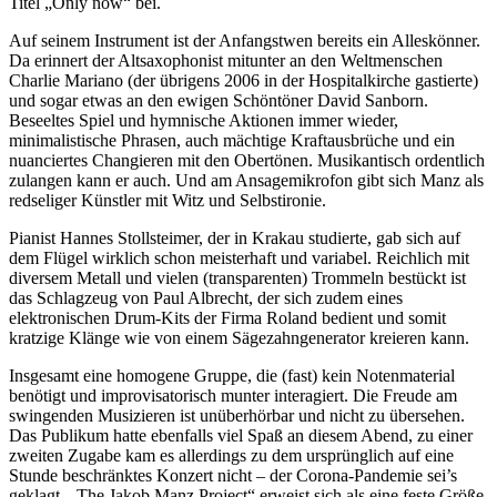
Titel „Only now“ bei.
Auf seinem Instrument ist der Anfangstwen bereits ein Alleskönner.
Da erinnert der Altsaxophonist mitunter an den Weltmenschen
Charlie Mariano (der übrigens 2006 in der Hospitalkirche gastierte)
und sogar etwas an den ewigen Schöntöner David Sanborn.
Beseeltes Spiel und hymnische Aktionen immer wieder,
minimalistische Phrasen, auch mächtige Kraftausbrüche und ein
nuanciertes Changieren mit den Obertönen. Musikantisch ordentlich
zulangen kann er auch. Und am Ansagemikrofon gibt sich Manz als
redseliger Künstler mit Witz und Selbstironie.
Pianist Hannes Stollsteimer, der in Krakau studierte, gab sich auf
dem Flügel wirklich schon meisterhaft und variabel. Reichlich mit
diversem Metall und vielen (transparenten) Trommeln bestückt ist
das Schlagzeug von Paul Albrecht, der sich zudem eines
elektronischen Drum-Kits der Firma Roland bedient und somit
kratzige Klänge wie von einem Sägezahngenerator kreieren kann.
Insgesamt eine homogene Gruppe, die (fast) kein Notenmaterial
benötigt und improvisatorisch munter interagiert. Die Freude am
swingenden Musizieren ist unüberhörbar und nicht zu übersehen.
Das Publikum hatte ebenfalls viel Spaß an diesem Abend, zu einer
zweiten Zugabe kam es allerdings zu dem ursprünglich auf eine
Stunde beschränktes Konzert nicht – der Corona-Pandemie sei’s
geklagt. „The Jakob Manz Project“ erweist sich als eine feste Größe