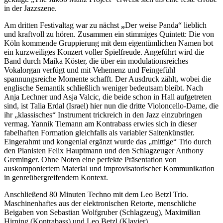
in der Jazzszene.
Am dritten Festivaltag war zu nächst
„
Der weise Panda“ lieblich
und kraftvoll zu hören. Zusammen ein stimmiges Quintett: Die von
Köln kommende Gruppierung mit dem eigentümlichen Namen bot
ein kurzweiliges Konzert voller Spielfreude. Angeführt wird die
Band durch Maika Köster, die über ein modulationsreiches
Vokalorgan verfügt und mit Vehemenz und Feingefühl
spannungsreiche Momente schafft. Der Ausdruck zählt, wobei die
englische Semantik schließlich weniger bedeutsam bleibt. Nach
Anja Lechner und Asja Valcic, die beide schon in Hall aufgetreten
sind, ist Talia Erdal (Israel) hier nun die dritte Violoncello-Dame, die
ihr „klassisches“ Instrument trickreich in den Jazz einzubringen
vermag. Yannik Tiemann am Kontrabass erwies sich in dieser
fabelhaften Formation gleichfalls als variabler Saitenkünstler.
Eingerahmt und kongenial ergänzt wurde das „mittige“ Trio durch
den Pianisten Felix Hauptmann und den Schlagzeuger Anthony
Greminger. Ohne Noten eine perfekte Präsentation von
auskomponiertem Material und improvisatorischer Kommunikation
in genreübergreifendem Kontext.
Anschließend 80 Minuten Techno mit dem Leo Betzl Trio.
Maschinenhaftes aus der elektronischen Retorte, menschliche
Beigaben von Sebastian Wolfgruber (Schlagzeug), Maximilian
Hirning (Kontrabass) und Leo Betzl (Klavier).