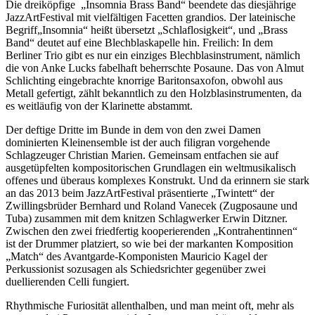
Die dreiköpfige „Insomnia Brass Band“ beendete das diesjährige
JazzArtFestival mit vielfältigen Facetten grandios. Der lateinische
Begriff„Insomnia“ heißt übersetzt „Schlaflosigkeit“, und „Brass
Band“ deutet auf eine Blechblaskapelle hin. Freilich: In dem
Berliner Trio gibt es nur ein einziges Blechblasinstrument, nämlich
die von Anke Lucks fabelhaft beherrschte Posaune. Das von Almut
Schlichting eingebrachte knorrige Baritonsaxofon, obwohl aus
Metall gefertigt, zählt bekanntlich zu den Holzblasinstrumenten, da
es weitläufig von der Klarinette abstammt.
Der deftige Dritte im Bunde in dem von den zwei Damen
dominierten Kleinensemble ist der auch filigran vorgehende
Schlagzeuger Christian Marien. Gemeinsam entfachen sie auf
ausgetüpfelten kompositorischen Grundlagen ein weltmusikalisch
offenes und überaus komplexes Konstrukt. Und da erinnern sie stark
an das 2013 beim JazzArtFestival präsentierte „Twintett“ der
Zwillingsbrüder Bernhard und Roland Vanecek (Zugposaune und
Tuba) zusammen mit dem knitzen Schlagwerker Erwin Ditzner.
Zwischen den zwei friedfertig kooperierenden „Kontrahentinnen“
ist der Drummer platziert, so wie bei der markanten Komposition
„Match“ des Avantgarde-Komponisten Mauricio Kagel der
Perkussionist sozusagen als Schiedsrichter gegenüber zwei
duellierenden Celli fungiert.
Rhythmische Furiosität allenthalben, und man meint oft, mehr als