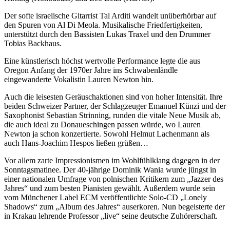
Der softe israelische Gitarrist Tal Arditi wandelt unüberhörbar auf
den Spuren von Al Di Meola. Musikalische Friedfertigkeiten,
unterstützt durch den Bassisten Lukas Traxel und den Drummer
Tobias Backhaus.
Eine künstlerisch höchst wertvolle Performance legte die aus
Oregon Anfang der 1970er Jahre ins Schwabenländle
eingewanderte Vokalistin Lauren Newton hin.
Auch die leisesten Geräuschaktionen sind von hoher Intensität. Ihre
beiden Schweizer Partner, der Schlagzeuger Emanuel Künzi und der
Saxophonist Sebastian Strinning, runden die vitale Neue Musik ab,
die auch ideal zu Donaueschingen passen würde, wo Lauren
Newton ja schon konzertierte. Sowohl Helmut Lachenmann als
auch Hans-Joachim Hespos ließen grüßen…
Vor allem zarte Impressionismen im Wohlfühlklang dagegen in der
Sonntagsmatinee. Der 40-jährige Dominik Wania wurde jüngst in
einer nationalen Umfrage von polnischen Kritikern zum „Jazzer des
Jahres“ und zum besten Pianisten gewählt. Außerdem wurde sein
vom Münchener Label ECM veröffentlichte Solo-CD „Lonely
Shadows“ zum „Album des Jahres“ auserkoren. Nun begeisterte der
in Krakau lehrende Professor „live“ seine deutsche Zuhörerschaft.