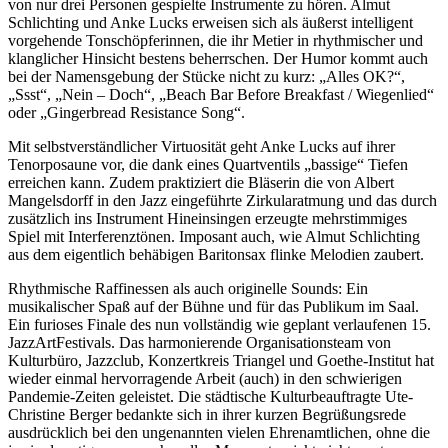
von nur drei Personen gespielte Instrumente zu hören. Almut
Schlichting und Anke Lucks erweisen sich als äußerst intelligent
vorgehende Tonschöpferinnen, die ihr Metier in rhythmischer und
klanglicher Hinsicht bestens beherrschen. Der Humor kommt auch
bei der Namensgebung der Stücke nicht zu kurz: „Alles OK?“,
„Ssst“, „Nein – Doch“, „Beach Bar Before Breakfast / Wiegenlied“
oder „Gingerbread Resistance Song“.
Mit selbstverständlicher Virtuosität geht Anke Lucks auf ihrer
Tenorposaune vor, die dank eines Quartventils „bassige“ Tiefen
erreichen kann. Zudem praktiziert die Bläserin die von Albert
Mangelsdorff in den Jazz eingeführte Zirkularatmung und das durch
zusätzlich ins Instrument Hineinsingen erzeugte mehrstimmiges
Spiel mit Interferenztönen. Imposant auch, wie Almut Schlichting
aus dem eigentlich behäbigen Baritonsax flinke Melodien zaubert.
Rhythmische Raffinessen als auch originelle Sounds: Ein
musikalischer Spaß auf der Bühne und für das Publikum im Saal.
Ein furioses Finale des nun vollständig wie geplant verlaufenen 15.
JazzArtFestivals. Das harmonierende Organisationsteam von
Kulturbüro, Jazzclub, Konzertkreis Triangel und Goethe-Institut hat
wieder einmal hervorragende Arbeit (auch) in den schwierigen
Pandemie-Zeiten geleistet. Die städtische Kulturbeauftragte Ute-
Christine Berger bedankte sich in ihrer kurzen Begrüßungsrede
ausdrücklich bei den ungenannten vielen Ehrenamtlichen, ohne die