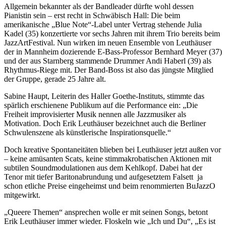
Allgemein bekannter als der Bandleader dürfte wohl dessen
Pianistin sein – erst recht in Schwäbisch Hall: Die beim
amerikanische „Blue Note“-Label unter Vertrag stehende Julia
Kadel (35) konzertierte vor sechs Jahren mit ihrem Trio bereits beim
JazzArtFestival. Nun wirken im neuen Ensemble von Leuthäuser
der in Mannheim dozierende E-Bass-Professor Bernhard Meyer (37)
und der aus Starnberg stammende Drummer Andi Haberl (39) als
Rhythmus-Riege mit. Der Band-Boss ist also das jüngste Mitglied
der Gruppe, gerade 25 Jahre alt.
Sabine Haupt, Leiterin des Haller Goethe-Instituts, stimmte das
spärlich erschienene Publikum auf die Performance ein: „Die
Freiheit improvisierter Musik nennen alle Jazzmusiker als
Motivation. Doch Erik Leuthäuser bezeichnet auch die Berliner
Schwulenszene als künstlerische Inspirationsquelle.“
Doch kreative Spontaneitäten blieben bei Leuthäuser jetzt außen vor
– keine amüsanten Scats, keine stimmakrobatischen Aktionen mit
subtilen Soundmodulationen aus dem Kehlkopf. Dabei hat der
Tenor mit tiefer Baritonabrundung und aufgesetztem Falsett ja
schon etliche Preise eingeheimst und beim renommierten BuJazzO
mitgewirkt.
„Queere Themen“ ansprechen wolle er mit seinen Songs, betont
Erik Leuthäuser immer wieder. Floskeln wie „Ich und Du“, „Es ist