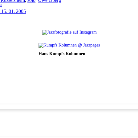
k Rüsselsheim
,
solo
,
Uwe Oberg
4
 15. 01. 2005
Hans Kumpfs Kolumnen