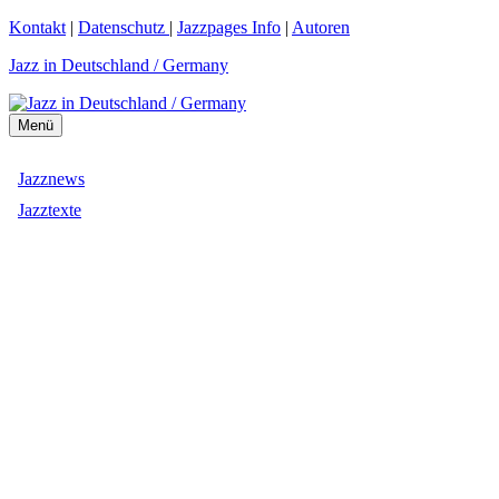
Zum
Kontakt
|
Datenschutz
|
Jazzpages Info
|
Autoren
Inhalt
Jazz in Deutschland / Germany
springen
Menü
Jazznews
Jazztexte