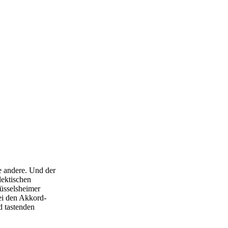
e andere. Und der
lektischen
üsselsheimer
bei den Akkord-
d tastenden