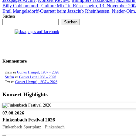
Jazzpages Archiv
,
Konzert Review
,
Mümpfers Jazznotizen
Jazzfabri
Billy Cobham und „Culture Mix“ in Rüsselsheim, 13. November 200
Emil Mangelsdorff-Quartett beim Jazzclub Rheinhessen, Nieder-Olm,
Suchen
Suchen
Kommentare
chris
zu
Gunter Hampel, 1937 – 2026
Stefan
zu
Günter Lenz 1938 – 2026
Tex
zu
Gunter Hampel, 1937 – 2026
Konzert-Highlights
07.08.2026
Finkenbach Festival 2026
Finkenbach Sportplatz · Finkenbach