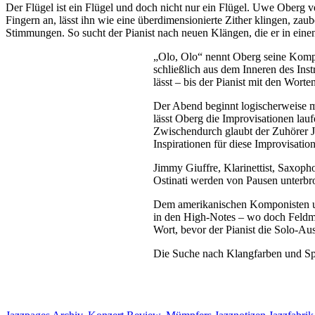
Der Flügel ist ein Flügel und doch nicht nur ein Flügel. Uwe Oberg 
Fingern an, lässt ihn wie eine überdimensionierte Zither klingen, zau
Stimmungen. So sucht der Pianist nach neuen Klängen, die er in eine
„Olo, Olo“ nennt Oberg seine Kompo
schließlich aus dem Inneren des Inst
lässt – bis der Pianist mit den Worte
Der Abend beginnt logischerweise m
lässt Oberg die Improvisationen lau
Zwischendurch glaubt der Zuhörer 
Inspirationen für diese Improvisation
Jimmy Giuffre, Klarinettist, Saxopho
Ostinati werden von Pausen unterbro
Dem amerikanischen Komponisten un
in den High-Notes – wo doch Feldma
Wort, bevor der Pianist die Solo-Au
Die Suche nach Klangfarben und Spie
Kategorien
Schlagwör