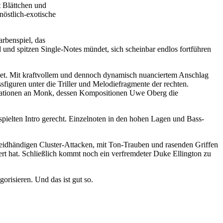
t Blättchen und
nöstlich-exotische
rbenspiel, das
d und spitzen Single-Notes mündet, sich scheinbar endlos fortführen
det. Mit kraftvollem und dennoch dynamisch nuanciertem Anschlag
figuren unter die Triller und Melodiefragmente der rechten.
ziationen an Monk, dessen Kompositionen Uwe Oberg die
rspielten Intro gerecht. Einzelnoten in den hohen Lagen und Bass-
dhändigen Cluster-Attacken, mit Ton-Trauben und rasenden Griffen
t hat. Schließlich kommt noch ein verfremdeter Duke Ellington zu
risieren. Und das ist gut so.