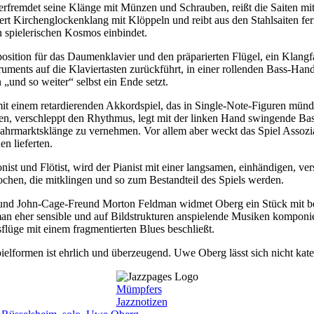
verfremdet seine Klänge mit Münzen und Schrauben, reißt die Saiten mi
bert Kirchenglockenklang mit Klöppeln und reibt aus den Stahlsaiten fer
n spielerischen Kosmos einbindet.
sition für das Daumenklavier und den präparierten Flügel, ein Klangfa
ruments auf die Klaviertasten zurückführt, in einer rollenden Bass-Han
n „und so weiter“ selbst ein Ende setzt.
it einem retardierenden Akkordspiel, das in Single-Note-Figuren mün
fen, verschleppt den Rhythmus, legt mit der linken Hand swingende Bass
Jahrmarktsklänge zu vernehmen. Vor allem aber weckt das Spiel Asso
en lieferten.
nist und Flötist, wird der Pianist mit einer langsamen, einhändigen, ve
chen, die mitklingen und so zum Bestandteil des Spiels werden.
d John-Cage-Freund Morton Feldman widmet Oberg ein Stück mit bei
n eher sensible und auf Bildstrukturen anspielende Musiken komponier
sflüge mit einem fragmentierten Blues beschließt.
lformen ist ehrlich und überzeugend. Uwe Oberg lässt sich nicht katego
Mümpfers
Jazznotizen
ter