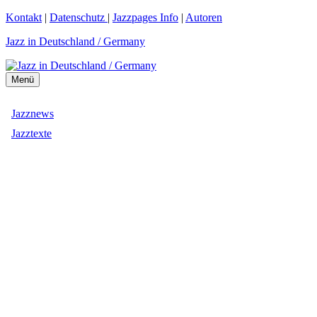
Zum
Kontakt
|
Datenschutz
|
Jazzpages Info
|
Autoren
Inhalt
Jazz in Deutschland / Germany
springen
Menü
Jazznews
Jazztexte