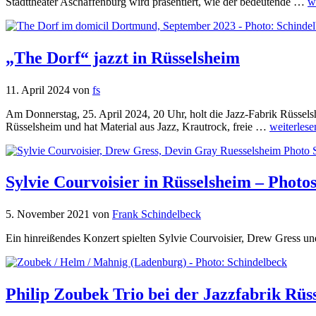
Stadttheater Aschaffenburg wird präsentiert, wie der bedeutende …
w
„The Dorf“ jazzt in Rüsselsheim
11. April 2024
von
fs
Am Donnerstag, 25. April 2024, 20 Uhr, holt die Jazz-Fabrik Rüsse
Rüsselsheim und hat Material aus Jazz, Krautrock, freie …
weiterlese
Sylvie Courvoisier in Rüsselsheim – Photo
5. November 2021
von
Frank Schindelbeck
Ein hinreißendes Konzert spielten Sylvie Courvoisier, Drew Gress u
Philip Zoubek Trio bei der Jazzfabrik Rü