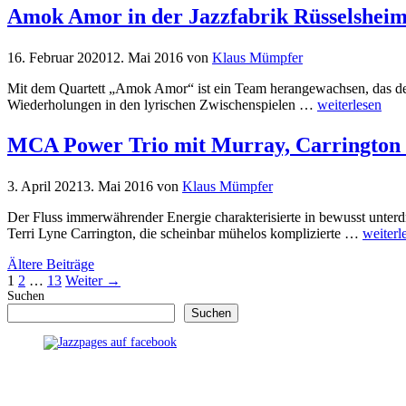
Amok Amor in der Jazzfabrik Rüsselsheim
16. Februar 2020
12. Mai 2016
von
Klaus Mümpfer
Mit dem Quartett „Amok Amor“ ist ein Team herangewachsen, das den 
Wiederholungen in den lyrischen Zwischenspielen …
weiterlesen
MCA Power Trio mit Murray, Carrington un
3. April 2021
3. Mai 2016
von
Klaus Mümpfer
Der Fluss immerwährender Energie charakterisierte in bewusst unterd
Terri Lyne Carrington, die scheinbar mühelos komplizierte …
weiterl
Ältere Beiträge
Seite
Seite
Seite
1
2
…
13
Weiter
→
Suchen
Suchen