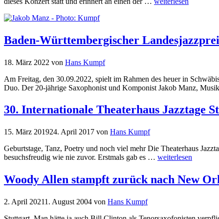
dieses Konzert statt und erinnert an einen der …
weiterlesen
Baden-Württembergischer Landesjazzprei
18. März 2022
von
Hans Kumpf
Am Freitag, den 30.09.2022, spielt im Rahmen des heuer in Schwäbis
Duo. Der 20-jährige Saxophonist und Komponist Jakob Manz, Mus
30. Internationale Theaterhaus Jazztage S
15. März 2019
24. April 2017
von
Hans Kumpf
Geburtstage, Tanz, Poetry und noch viel mehr Die Theaterhaus Jazzta
besuchsfreudig wie nie zuvor. Erstmals gab es …
weiterlesen
Woody Allen stampft zurück nach New Or
2. April 2021
1. August 2004
von
Hans Kumpf
Stuttgart. Man hätte ja auch Bill Clinton als Tenorsaxofonisten ver