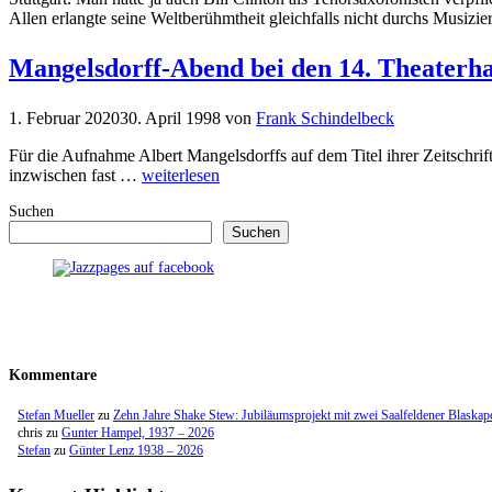
Allen erlangte seine Weltberühmtheit gleichfalls nicht durchs Musizi
Mangelsdorff-Abend bei den 14. Theaterha
1. Februar 2020
30. April 1998
von
Frank Schindelbeck
Für die Aufnahme Albert Mangelsdorffs auf dem Titel ihrer Zeitschrif
inzwischen fast …
weiterlesen
Suchen
Suchen
Kommentare
Stefan Mueller
zu
Zehn Jahre Shake Stew: Jubiläumsprojekt mit zwei Saalfeldener Blaskap
chris
zu
Gunter Hampel, 1937 – 2026
Stefan
zu
Günter Lenz 1938 – 2026