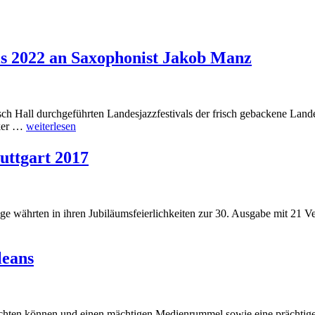
s 2022 an Saxophonist Jakob Manz
ch Hall durchgeführten Landesjazzfestivals der frisch gebackene Lan
iker …
weiterlesen
tuttgart 2017
ge währten in ihren Jubiläumsfeierlichkeiten zur 30. Ausgabe mit 21 
leans
pflichten können und einen mächtigen Medienrummel sowie eine prächti