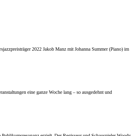
desjazzpreisträger 2022 Jakob Manz mit Johanna Summer (Piano) im
Veranstaltungen eine ganze Woche lang – so ausgedehnt und
ge Publikumsresonanz erzielt. Der Regisseur und Schauspieler Woody