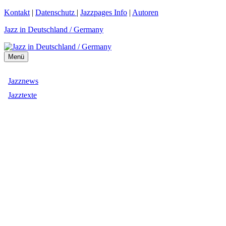
Zum
Kontakt
|
Datenschutz
|
Jazzpages Info
|
Autoren
Inhalt
Jazz in Deutschland / Germany
springen
Menü
Jazznews
Jazztexte