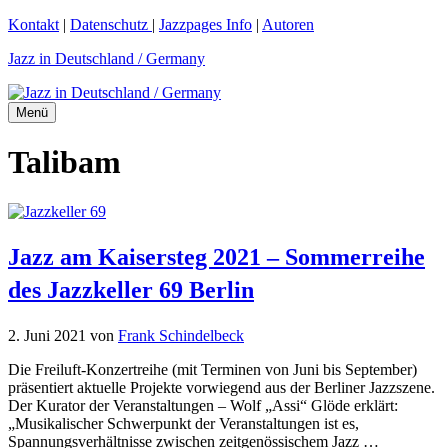
Zum
Kontakt
|
Datenschutz
|
Jazzpages Info
|
Autoren
Inhalt
Jazz in Deutschland / Germany
springen
Menü
Talibam
Jazz am Kaisersteg 2021 – Sommerreihe
des Jazzkeller 69 Berlin
2. Juni 2021
von
Frank Schindelbeck
Die Freiluft-Konzertreihe (mit Terminen von Juni bis September)
präsentiert aktuelle Projekte vorwiegend aus der Berliner Jazzszene.
Der Kurator der Veranstaltungen – Wolf „Assi“ Glöde erklärt:
„Musikalischer Schwerpunkt der Veranstaltungen ist es,
Spannungsverhältnisse zwischen zeitgenössischem Jazz …