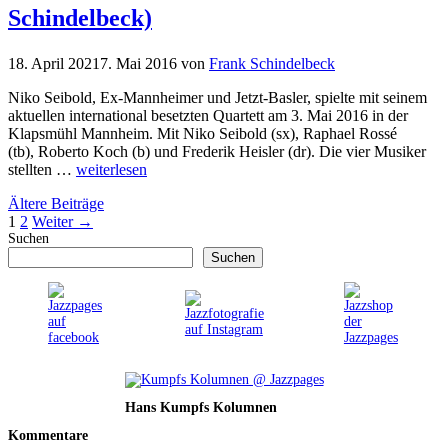
Schindelbeck)
18. April 2021
7. Mai 2016
von
Frank Schindelbeck
Niko Seibold, Ex-Mannheimer und Jetzt-Basler, spielte mit seinem
aktuellen international besetzten Quartett am 3. Mai 2016 in der
Klapsmühl Mannheim. Mit Niko Seibold (sx), Raphael Rossé
(tb), Roberto Koch (b) und Frederik Heisler (dr). Die vier Musiker
stellten …
weiterlesen
Ältere Beiträge
Seite
Seite
1
2
Weiter
→
Suchen
Suchen
Hans Kumpfs Kolumnen
Kommentare