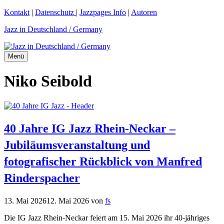
Zum
Kontakt
|
Datenschutz
|
Jazzpages Info
|
Autoren
Inhalt
Jazz in Deutschland / Germany
springen
Menü
Niko Seibold
40 Jahre IG Jazz Rhein-Neckar –
Jubiläumsveranstaltung und
fotografischer Rückblick von Manfred
Rinderspacher
13. Mai 2026
12. Mai 2026
von
fs
Die IG Jazz Rhein-Neckar feiert am 15. Mai 2026 ihr 40-jähriges