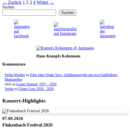
Seite
Seite
Seite
Seite
←
Zurück
1
2
3
4
Weiter
→
Suchen
Suchen
Hans Kumpfs Kolumnen
Kommentare
Stefan Mueller
zu
Zehn Jahre Shake Stew: Jubiläumsprojekt mit zwei Saalfeldener
Blaskapellen
chris
zu
Gunter Hampel, 1937 – 2026
Stefan
zu
Günter Lenz 1938 – 2026
Konzert-Highlights
07.08.2026
Finkenbach Festival 2026