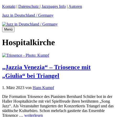
Zum
Kontakt
|
Datenschutz
|
Jazzpages Info
|
Autoren
Inhalt
Jazz in Deutschland / Germany
springen
Menü
Hospitalkirche
„Jazzia Venezia“ – Triosence mit
„Giulia“ bei Triangel
1. März 2023
von
Hans Kumpf
Die Formation Triosence des Pianisten Bernhard Schüler bot in der
Haller Hospitalkirche mit viel Spielfreude ihren berühmten „Song
Jazz“. Als Veranstalter fungierten der Konzertkreis Triangel und das
städtische Kulturbüro. Schon mehrfach gastierte das Ensemble
Triosence …
weiterlesen