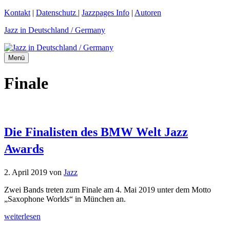
Zum
Kontakt
|
Datenschutz
|
Jazzpages Info
|
Autoren
Inhalt
Jazz in Deutschland / Germany
springen
Menü
Finale
Die Finalisten des BMW Welt Jazz
Awards
2. April 2019
von
Jazz
Zwei Bands treten zum Finale am 4. Mai 2019 unter dem Motto
„Saxophone Worlds“ in München an.
weiterlesen