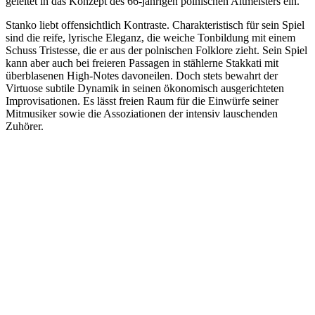
geleitet in das Konzept des 66-jährigen polnischen Altmeisters ein.
Stanko liebt offensichtlich Kontraste. Charakteristisch für sein Spiel
sind die reife, lyrische Eleganz, die weiche Tonbildung mit einem
Schuss Tristesse, die er aus der polnischen Folklore zieht. Sein Spiel
kann aber auch bei freieren Passagen in stählerne Stakkati mit
überblasenen High-Notes davoneilen. Doch stets bewahrt der
Virtuose subtile Dynamik in seinen ökonomisch ausgerichteten
Improvisationen. Es lässt freien Raum für die Einwürfe seiner
Mitmusiker sowie die Assoziationen der intensiv lauschenden
Zuhörer.