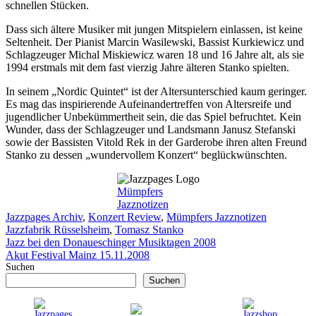
schnellen Stücken.
Dass sich ältere Musiker mit jungen Mitspielern einlassen, ist keine
Seltenheit. Der Pianist Marcin Wasilewski, Bassist Kurkiewicz und
Schlagzeuger Michal Miskiewicz waren 18 und 16 Jahre alt, als sie
1994 erstmals mit dem fast vierzig Jahre älteren Stanko spielten.
In seinem „Nordic Quintet“ ist der Altersunterschied kaum geringer.
Es mag das inspirierende Aufeinandertreffen von Altersreife und
jugendlicher Unbekümmertheit sein, die das Spiel befruchtet. Kein
Wunder, dass der Schlagzeuger und Landsmann Janusz Stefanski
sowie der Bassisten Vitold Rek in der Garderobe ihren alten Freund
Stanko zu dessen „wundervollem Konzert“ beglückwünschten.
Mümpfers
Jazznotizen
Kategorien
Schlagwört
Jazzpages Archiv
,
Konzert Review
,
Mümpfers Jazznotizen
Jazzfabrik Rüsselsheim
,
Tomasz Stanko
Jazz bei den Donaueschinger Musiktagen 2008
Akut Festival Mainz 15.11.2008
Suchen
Suchen