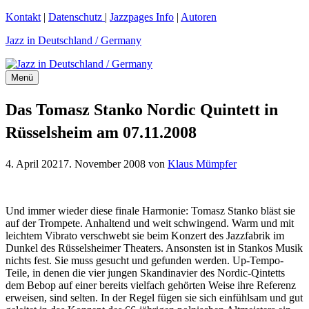
Zum
Kontakt
|
Datenschutz
|
Jazzpages Info
|
Autoren
Inhalt
Jazz in Deutschland / Germany
springen
Menü
Das Tomasz Stanko Nordic Quintett in
Rüsselsheim am 07.11.2008
4. April 2021
7. November 2008
von
Klaus Mümpfer
Und immer wieder diese finale Harmonie: Tomasz Stanko bläst sie
auf der Trompete. Anhaltend und weit schwingend. Warm und mit
leichtem Vibrato verschwebt sie beim Konzert des Jazzfabrik im
Dunkel des Rüsselsheimer Theaters. Ansonsten ist in Stankos Musik
nichts fest. Sie muss gesucht und gefunden werden. Up-Tempo-
Teile, in denen die vier jungen Skandinavier des Nordic-Qintetts
dem Bebop auf einer bereits vielfach gehörten Weise ihre Referenz
erweisen, sind selten. In der Regel fügen sie sich einfühlsam und gut