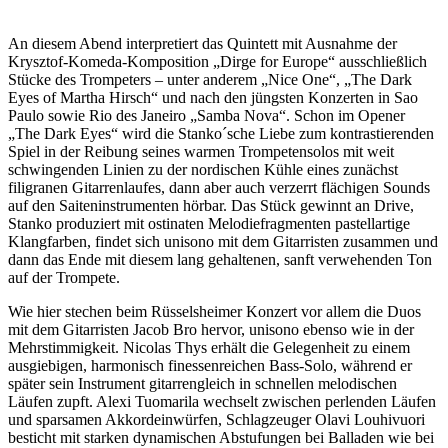
An diesem Abend interpretiert das Quintett mit Ausnahme der
Krysztof-Komeda-Komposition „Dirge for Europe“ ausschließlich
Stücke des Trompeters – unter anderem „Nice One“, „The Dark
Eyes of Martha Hirsch“ und nach den jüngsten Konzerten in Sao
Paulo sowie Rio des Janeiro „Samba Nova“. Schon im Opener
„The Dark Eyes“ wird die Stanko´sche Liebe zum kontrastierenden
Spiel in der Reibung seines warmen Trompetensolos mit weit
schwingenden Linien zu der nordischen Kühle eines zunächst
filigranen Gitarrenlaufes, dann aber auch verzerrt flächigen Sounds
auf den Saiteninstrumenten hörbar. Das Stück gewinnt an Drive,
Stanko produziert mit ostinaten Melodiefragmenten pastellartige
Klangfarben, findet sich unisono mit dem Gitarristen zusammen und
dann das Ende mit diesem lang gehaltenen, sanft verwehenden Ton
auf der Trompete.
Wie hier stechen beim Rüsselsheimer Konzert vor allem die Duos
mit dem Gitarristen Jacob Bro hervor, unisono ebenso wie in der
Mehrstimmigkeit. Nicolas Thys erhält die Gelegenheit zu einem
ausgiebigen, harmonisch finessenreichen Bass-Solo, während er
später sein Instrument gitarrengleich in schnellen melodischen
Läufen zupft. Alexi Tuomarila wechselt zwischen perlenden Läufen
und sparsamen Akkordeinwürfen, Schlagzeuger Olavi Louhivuori
besticht mit starken dynamischen Abstufungen bei Balladen wie bei