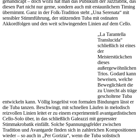
gehandicapt – doch wozu hat man das Publikum der Jazzfabrik, das
diesen Part nicht nur gerne, sondern auch mit erstaunlichem Timing
übernimmt. Ganz in der Folk-Tradition steht „Una Serenata“ mit
sensibler Stimmführung, der stützenden Tuba mit ostinaten
Akkordfolgen und den weit schwingenden Linien auf dem Cello.
„La Tarantella
Translucida“
schließlich ist eines
der
Meisterstückchen
dieses
außergewöhnlichen
Trios. Godard kann
beweisen, welche
Beweglichkeit die
zu Unrecht als träge
gescholtene Tuba
entwickeln kann. Völlig losgelöst von formalen Bindungen lässt er
die Tuba tanzen. Beschwingt, mit schnellen Läufen in melodisch
reizvollen Linien leitet er zu einem experimentell avantgardistischen
Cello-Solo über, in das schließlich Galeazzi mit gepresster
Stimmakrobatik einfällt. Solche Spannungsgfelder zwischen
Tradition und Avantgarde finden sich in zahlreichen Kompositionen
wieder – so auch in „Per Gorizia“, wenn die Tuba solistisch