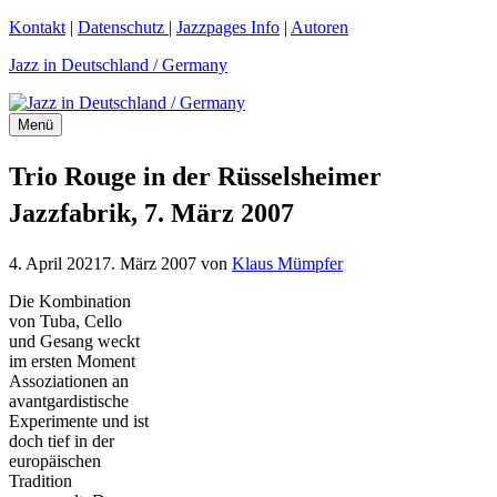
Zum
Kontakt
|
Datenschutz
|
Jazzpages Info
|
Autoren
Inhalt
Jazz in Deutschland / Germany
springen
Menü
Trio Rouge in der Rüsselsheimer
Jazzfabrik, 7. März 2007
4. April 2021
7. März 2007
von
Klaus Mümpfer
Die Kombination
von Tuba, Cello
und Gesang weckt
im ersten Moment
Assoziationen an
avantgardistische
Experimente und ist
doch tief in der
europäischen
Tradition