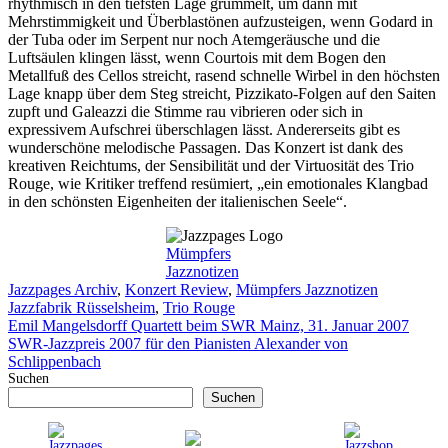
rhythmisch in den tiefsten Lage grummelt, um dann mit
Mehrstimmigkeit und Überblastönen aufzusteigen, wenn Godard in
der Tuba oder im Serpent nur noch Atemgeräusche und die
Luftsäulen klingen lässt, wenn Courtois mit dem Bogen den
Metallfuß des Cellos streicht, rasend schnelle Wirbel in den höchsten
Lage knapp über dem Steg streicht, Pizzikato-Folgen auf den Saiten
zupft und Galeazzi die Stimme rau vibrieren oder sich in
expressivem Aufschrei überschlagen lässt. Andererseits gibt es
wunderschöne melodische Passagen. Das Konzert ist dank des
kreativen Reichtums, der Sensibilität und der Virtuosität des Trio
Rouge, wie Kritiker treffend resümiert, „ein emotionales Klangbad
in den schönsten Eigenheiten der italienischen Seele“.
Mümpfers
Jazznotizen
Kategorien
Schlagwört
Jazzpages Archiv
,
Konzert Review
,
Mümpfers Jazznotizen
Jazzfabrik Rüsselsheim
,
Trio Rouge
Emil Mangelsdorff Quartett beim SWR Mainz, 31. Januar 2007
SWR-Jazzpreis 2007 für den Pianisten Alexander von
Schlippenbach
Suchen
Suchen