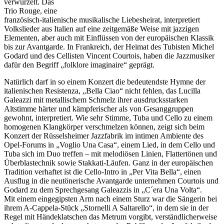
verwurzelt. Das
Trio Rouge, eine
französisch-italienische musikalische Liebesheirat, interpretiert
Volkslieder aus Italien auf eine zeitgemäße Weise mit jazzigen
Elementen, aber auch mit Einflüssen von der europäischen Klassik
bis zur Avantgarde. In Frankreich, der Heimat des Tubisten Michel
Godard und des Cellisten Vincent Courtois, haben die Jazzmusiker
dafür den Begriff „folklore imaginaire“ geprägt.
Natürlich darf in so einem Konzert die bedeutendste Hymne der
italienischen Resistenza, „Bella Ciao“ nicht fehlen, das Lucilla
Galeazzi mit metallischem Schmelz ihrer ausdrucksstarken
Altstimme härter und kämpferischer als von Gesanggruppen
gewohnt, interpretiert. Wie sehr Stimme, Tuba und Cello zu einem
homogenen Klangkörper verschmelzen können, zeigt sich beim
Konzert der Rüsselsheimer Jazzfabrik im intimen Ambiente des
Opel-Forums in „Voglio Una Casa“, einem Lied, in dem Cello und
Tuba sich im Duo treffen – mit melodiösen Linien, Flattertönen und
Überblastechnik sowie Stakkati-Läufen. Ganz in der europäischen
Tradition verhaftet ist die Cello-Intro in „Per Vita Bella“, einen
Ausflug in die neutönerische Avantgarde unternehmen Courtois und
Godard zu dem Sprechgesang Galeazzis in „C´era Una Volta“.
Mit einem eingegipsten Arm nach einem Sturz war die Sängerin bei
ihrem A-Cappela-Stück „Stornelli A Saltarello“, in dem sie in der
Regel mit Händeklatschen das Metrum vorgibt, verständlicherweise