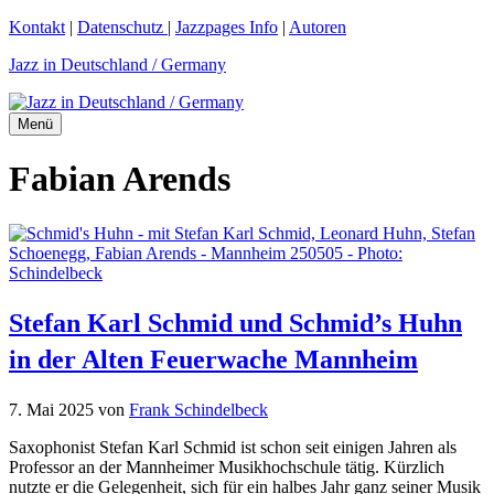
Zum
Kontakt
|
Datenschutz
|
Jazzpages Info
|
Autoren
Inhalt
Jazz in Deutschland / Germany
springen
Menü
Fabian Arends
Stefan Karl Schmid und Schmid’s Huhn
in der Alten Feuerwache Mannheim
7. Mai 2025
von
Frank Schindelbeck
Saxophonist Stefan Karl Schmid ist schon seit einigen Jahren als
Professor an der Mannheimer Musikhochschule tätig. Kürzlich
nutzte er die Gelegenheit, sich für ein halbes Jahr ganz seiner Musik