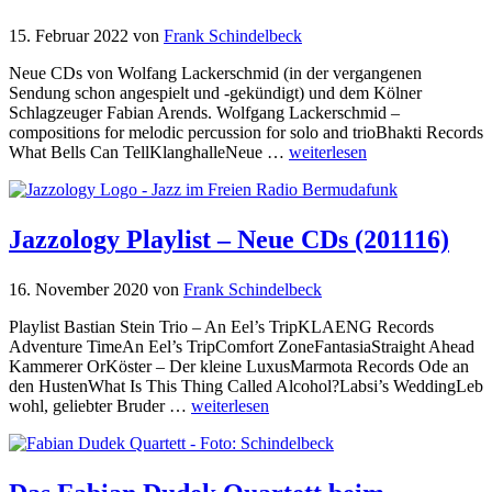
15. Februar 2022
von
Frank Schindelbeck
Neue CDs von Wolfang Lackerschmid (in der vergangenen
Sendung schon angespielt und -gekündigt) und dem Kölner
Schlagzeuger Fabian Arends. Wolfgang Lackerschmid –
compositions for melodic percussion for solo and trioBhakti Records
What Bells Can TellKlanghalleNeue …
weiterlesen
Jazzology Playlist – Neue CDs (201116)
16. November 2020
von
Frank Schindelbeck
Playlist Bastian Stein Trio – An Eel’s TripKLAENG Records
Adventure TimeAn Eel’s TripComfort ZoneFantasiaStraight Ahead
Kammerer OrKöster – Der kleine LuxusMarmota Records Ode an
den HustenWhat Is This Thing Called Alcohol?Labsi’s WeddingLeb
wohl, geliebter Bruder …
weiterlesen