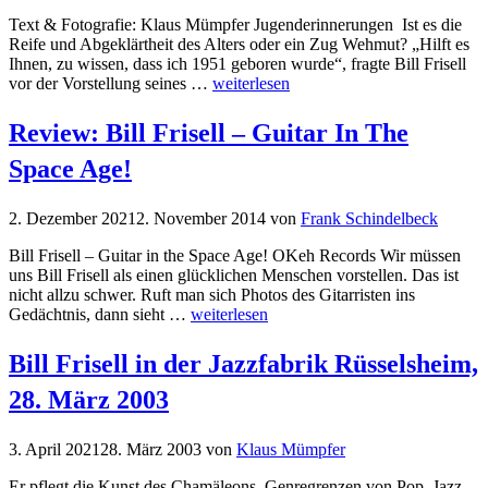
Text & Fotografie: Klaus Mümpfer Jugenderinnerungen Ist es die
Reife und Abgeklärtheit des Alters oder ein Zug Wehmut? „Hilft es
Ihnen, zu wissen, dass ich 1951 geboren wurde“, fragte Bill Frisell
vor der Vorstellung seines …
weiterlesen
Review: Bill Frisell – Guitar In The
Space Age!
2. Dezember 2021
2. November 2014
von
Frank Schindelbeck
Bill Frisell – Guitar in the Space Age! OKeh Records Wir müssen
uns Bill Frisell als einen glücklichen Menschen vorstellen. Das ist
nicht allzu schwer. Ruft man sich Photos des Gitarristen ins
Gedächtnis, dann sieht …
weiterlesen
Bill Frisell in der Jazzfabrik Rüsselsheim,
28. März 2003
3. April 2021
28. März 2003
von
Klaus Mümpfer
Er pflegt die Kunst des Chamäleons. Genregrenzen von Pop, Jazz,