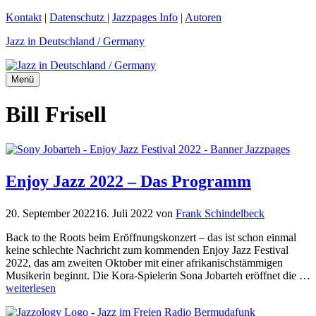
Zum
Kontakt
|
Datenschutz
|
Jazzpages Info
|
Autoren
Inhalt
Jazz in Deutschland / Germany
springen
Menü
Bill Frisell
Enjoy Jazz 2022 – Das Programm
20. September 2022
16. Juli 2022
von
Frank Schindelbeck
Back to the Roots beim Eröffnungskonzert – das ist schon einmal
keine schlechte Nachricht zum kommenden Enjoy Jazz Festival
2022, das am zweiten Oktober mit einer afrikanischstämmigen
Musikerin beginnt. Die Kora-Spielerin Sona Jobarteh eröffnet die …
weiterlesen